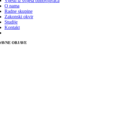
Vijesti iz svijeta obnovljivaca
O nama
Radne skupine
Zakonski okvir
Studije
Kontakt
AVNE OBJAVE