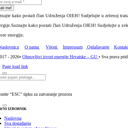
lati me!
znajte kako postati član Udruženja OIEH! Sudjelujte u zelenoj tranz
ergije.
Saznajte kako postati član Udruženja OIEH! Sudjelujte u zelen
vore energije.
Naslovnica
O nama
Vijesti
Impressum
Oglašavanje
Kontak
017 - 2026•
Obnovljivi izvori energije Hrvatske – GU
• Sva prava pri
Page load link
i...
isnite “ESC” tipku za zatvaranje prozora
VNI IZBORNIK
Naslovna
Sva događanja