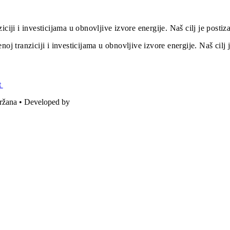
iciji i investicijama u obnovljive izvore energije. Naš cilj je post
oj tranziciji i investicijama u obnovljive izvore energije. Naš cil
t
držana • Developed by
ICE STUDIO d.o.o.