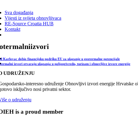
ggle
vigation
Sva događanja
Vijesti iz svijeta obnovljivaca
RE-Source Croatia HUB
Kontakt
otermalniizvori
d Karlovac dobio financijsku podršku EU za ulaganje u geotermalne potencijale
termalni izvori otvaraju ulaganja u poljoprivredu, turizam i obnovljive izvore energije
O UDRUŽENJU
Gospodarsko-interesno udruženje Obnovljivi izvori energije Hrvatske oku
gotovo isključivo nosi privatni sektor.
Više o udruženju
OIEH is a proud member