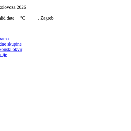
Skip
kolovoza 2026
to
content
lid date
°C
, Zagreb
on
nama
dne skupine
konski okvir
dije