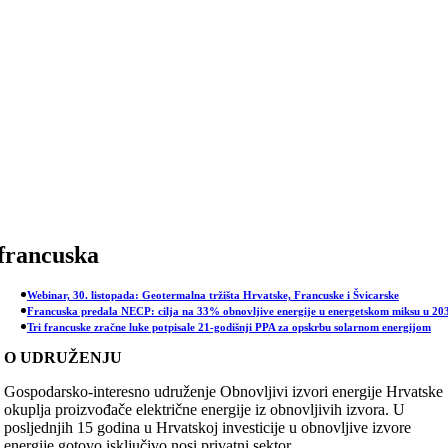
Skip
to
content
francuska
Webinar, 30. listopada: Geotermalna tržišta Hrvatske, Francuske i Švicarske
Francuska predala NECP: cilja na 33% obnovljive energije u energetskom miksu u 20
Tri francuske zračne luke potpisale 21-godišnji PPA za opskrbu solarnom energijom
O UDRUŽENJU
Gospodarsko-interesno udruženje Obnovljivi izvori energije Hrvatske
okuplja proizvođače električne energije iz obnovljivih izvora. U
posljednjih 15 godina u Hrvatskoj investicije u obnovljive izvore
energije gotovo isključivo nosi privatni sektor.