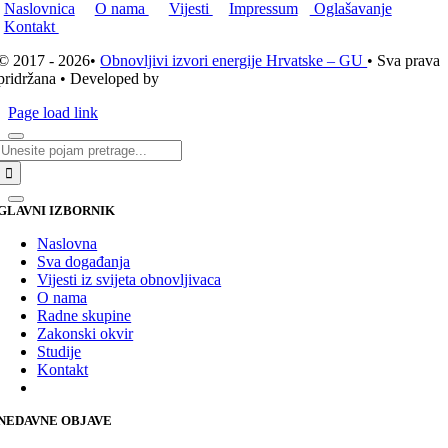
Naslovnica
O nama
Vijesti
Impressum
Oglašavanje
Kontakt
© 2017 - 2026•
Obnovljivi izvori energije Hrvatske – GU
• Sva prava
pridržana • Developed by
ICE STUDIO d.o.o.
Page load link
Traži...
GLAVNI IZBORNIK
Naslovna
Sva događanja
Vijesti iz svijeta obnovljivaca
O nama
Radne skupine
Zakonski okvir
Studije
Kontakt
NEDAVNE OBJAVE