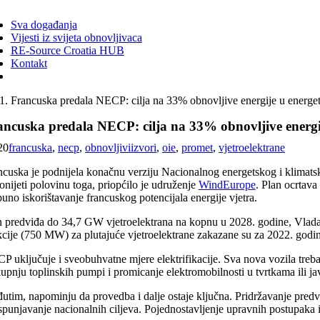
ggle
vigation
Sva događanja
Vijesti iz svijeta obnovljivaca
RE-Source Croatia HUB
Kontakt
Francuska predala NECP: cilja na 33% obnovljive energije u energ
ancuska predala NECP: cilja na 33% obnovljive energi
20
francuska
,
necp
,
obnovljiviizvori
,
oie
,
promet
,
vjetroelektrane
ncuska je podnijela konačnu verziju Nacionalnog energetskog i klimats
onijeti polovinu toga, priopćilo je udruženje
WindEurope
. Plan ocrtava
uno iskorištavanje francuskog potencijala energije vjetra.
n predviđa do 34,7 GW vjetroelektrana na kopnu u 2028. godine, Vlada j
cije (750 MW) za plutajuće vjetroelektrane zakazane su za 2022. godi
P uključuje i sveobuhvatne mjere elektrifikacije. Sva nova vozila treba
kupnju toplinskih pumpi i promicanje elektromobilnosti u tvrtkama ili j
utim, napominju da provedba i dalje ostaje ključna. Pridržavanje predv
spunjavanje nacionalnih ciljeva. Pojednostavljenje upravnih postupaka i