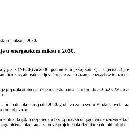
etskom miksu u 2030.
je u energetskom miksu u 2030.
kog plana (NECP) za 2030. godinu Europskoj komisiji – cilja na 33 pos
 ambiciozne, ali realne ciljeve i mjere za postizanje energetske tranzic
e pojačala ambicije u vjetroelektranama na moru do 5,2-6,2 GW do 2028
nu.
la bi imati nula emisija do 2040. godine i za tu svrhu Vlada je uvela 
avnom prijevozu.
iđenih aukcijskih rasporeda u fazi oporavka od pandemije izazvane koro
 ograničenja planiranja za nove projekte također bi trebalo biti priorit