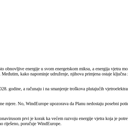
to obnovljive energije u svom energetskom miksu, a energija vjetra mo
ije. Međutim, kako napominje udruženje, njihova primjena ostaje ključna 
. godine, a računaju i na smanjenje troškova plutajućih vjetroelektra
razne mjere. No, WindEurope upozorava da Planu nedostaju posebni potic
navirusom prvi je korak ka većem razvoju energije vjetra koja je potr
etno riješeno, poručuje WindEurope.