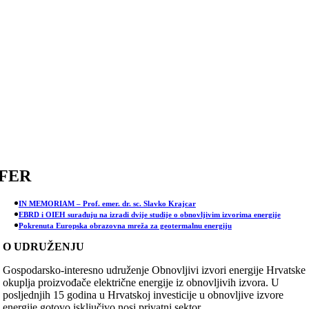
Skip
to
content
FER
IN MEMORIAM – Prof. emer. dr. sc. Slavko Krajcar
EBRD i OIEH surađuju na izradi dvije studije o obnovljivim izvorima energije
Pokrenuta Europska obrazovna mreža za geotermalnu energiju
O UDRUŽENJU
Gospodarsko-interesno udruženje Obnovljivi izvori energije Hrvatske
okuplja proizvođače električne energije iz obnovljivih izvora. U
posljednjih 15 godina u Hrvatskoj investicije u obnovljive izvore
energije gotovo isključivo nosi privatni sektor.