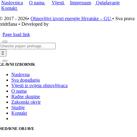
Naslovnica
O nama
Vijesti
Impressum
Oglašavanje
Kontakt
© 2017 - 2026•
Obnovljivi izvori energije Hrvatske – GU
• Sva prava
pridržana • Developed by
ICE STUDIO d.o.o.
Page load link
Traži...
GLAVNI IZBORNIK
Naslovna
Sva događanja
Vijesti iz svijeta obnovljivaca
O nama
Radne skupine
Zakonski okvir
Studije
Kontakt
NEDAVNE OBJAVE