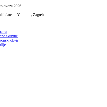
Skip
kolovoza 2026
to
content
lid date
°C
, Zagreb
on
nama
dne skupine
konski okvir
dije