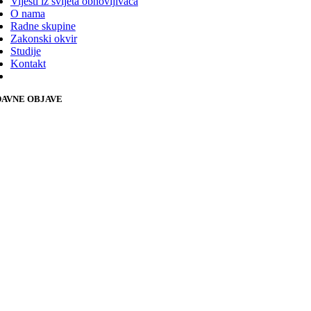
Vijesti iz svijeta obnovljivaca
O nama
Radne skupine
Zakonski okvir
Studije
Kontakt
AVNE OBJAVE