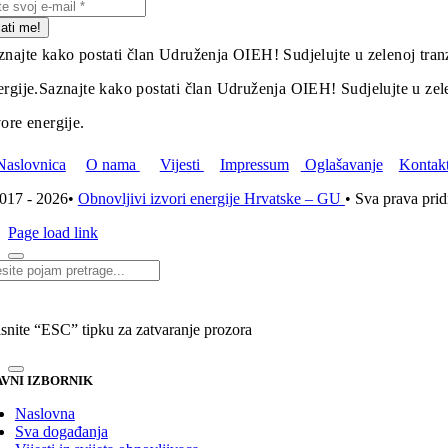
lati me!
znajte kako postati član Udruženja OIEH! Sudjelujte u zelenoj tranz
ergije.
Saznajte kako postati član Udruženja OIEH! Sudjelujte u zelen
vore energije.
Naslovnica
O nama
Vijesti
Impressum
Oglašavanje
Kontak
017 - 2026•
Obnovljivi izvori energije Hrvatske – GU
• Sva prava pri
Page load link
i...
isnite “ESC” tipku za zatvaranje prozora
VNI IZBORNIK
Naslovna
Sva događanja