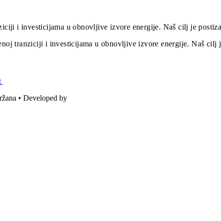
iciji i investicijama u obnovljive izvore energije. Naš cilj je post
oj tranziciji i investicijama u obnovljive izvore energije. Naš cil
t
držana • Developed by
ICE STUDIO d.o.o.