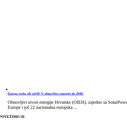
Europa treba cilj od 60 % obnovljive energije do 2040.
Obnovljivi izvori energije Hrvatske (OIEH), zajedno sa SolarPow
Europe i još 22 nacionalna europska ...
POVEŽIMO SE
Go
to