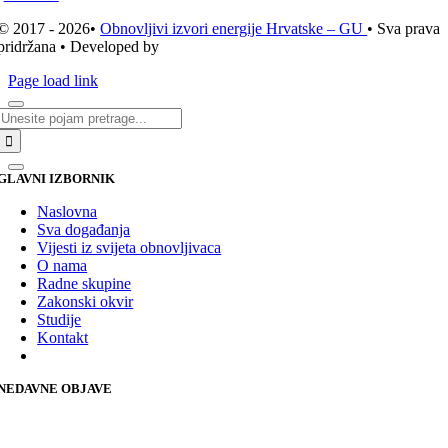
© 2017 - 2026•
Obnovljivi izvori energije Hrvatske – GU
• Sva prava
pridržana • Developed by
ICE STUDIO d.o.o.
Page load link
Traži...
GLAVNI IZBORNIK
Naslovna
Sva događanja
Vijesti iz svijeta obnovljivaca
O nama
Radne skupine
Zakonski okvir
Studije
Kontakt
NEDAVNE OBJAVE