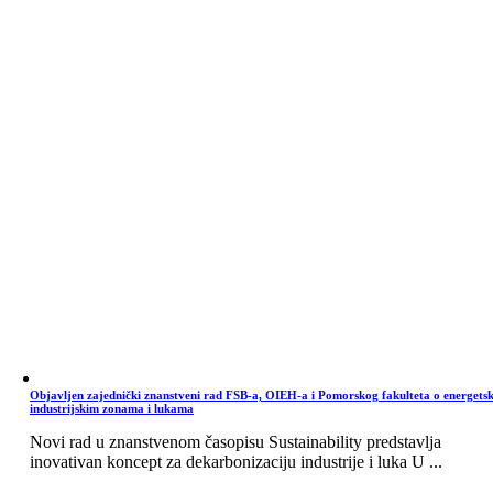
Objavljen zajednički znanstveni rad FSB-a, OIEH-a i Pomorskog fakulteta o energets
industrijskim zonama i lukama
Novi rad u znanstvenom časopisu Sustainability predstavlja
inovativan koncept za dekarbonizaciju industrije i luka U ...