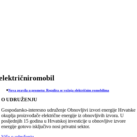
Skip
to
content
električniromobil
Nova pravila u prometu: Regulira se vožnja električnim romobilima
O UDRUŽENJU
Gospodarsko-interesno udruženje Obnovljivi izvori energije Hrvatske
okuplja proizvođače električne energije iz obnovljivih izvora. U
posljednjih 15 godina u Hrvatskoj investicije u obnovljive izvore
energije gotovo isključivo nosi privatni sektor.
Više o udruženju