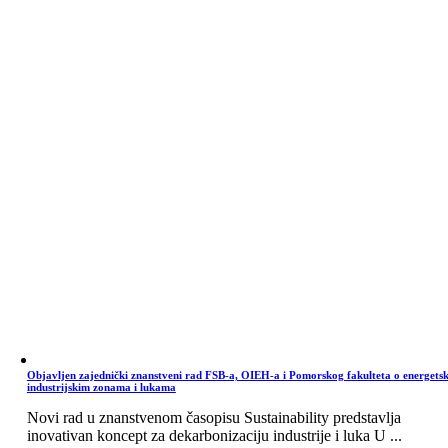
Objavljen zajednički znanstveni rad FSB-a, OIEH-a i Pomorskog fakulteta o energets
industrijskim zonama i lukama
Novi rad u znanstvenom časopisu Sustainability predstavlja
inovativan koncept za dekarbonizaciju industrije i luka U ...