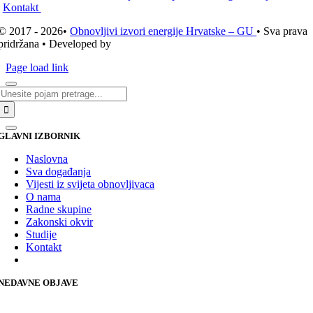
Kontakt
© 2017 - 2026•
Obnovljivi izvori energije Hrvatske – GU
• Sva prava
pridržana • Developed by
ICE STUDIO d.o.o.
Page load link
Traži...
GLAVNI IZBORNIK
Naslovna
Sva događanja
Vijesti iz svijeta obnovljivaca
O nama
Radne skupine
Zakonski okvir
Studije
Kontakt
NEDAVNE OBJAVE