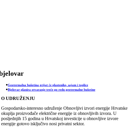
Skip
to
content
bjelovar
Geotermalna bušotina grijat će plastenike, sajam i toplice
Bjelovar planira otvaranje treće po redu geotermalne bušotine
O UDRUŽENJU
Gospodarsko-interesno udruženje Obnovljivi izvori energije Hrvatske
okuplja proizvođače električne energije iz obnovljivih izvora. U
posljednjih 15 godina u Hrvatskoj investicije u obnovljive izvore
energije gotovo isključivo nosi privatni sektor.