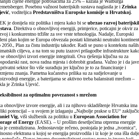
anjiti cijene energije potrošačima za 25% – kazala je Walburga
metsberger. Posebnu važnost baterijskih sustava naglasila je i
Zrinka
jević
, voditeljica
Predstavništva Europske komisije u Hrvatskoj
.
EK je donijela niz politika i mjera kako bi se
ubrzao razvoj baterijski
ustava
. Direktiva o obnovljivoj energiji, primjerice, poticajni je okvir za
zvoj i konkurentno tržište za sve vrste tehnologija. Nadalje, Europski
leni plan kojim se Europa obvezala postati klimatski neutralni kontinen
 2050., Plan za čistu industriju također. Radi se puno u kontekstu naših
imatskih ciljeva, a na tom su putu izazovi prilagodbe infrastrukture kak
 se obnovljivi izvori energije integrirali. Ova rješenja ključna su za
spodarski rast, nova radna mjesta i dobrobit građana. Važno je i da javn
 privatni sektor što više surađuju jer ključno je to za financiranje i
zmjenu znanja. Pametna kućanstva prilika su za sudjelovanje u
oizvodnji energije, a baterijama se aktivno treba balansirati mrežom –
kla je Zrinka Ujević.
leksibilnost za optimalnu povezanost s mrežom
za obnovljive izvore energije, ali i za njihovo skladištenje Hrvatska ima
liki potencijal – u svojem je izlaganju „Najbolje prakse u EU“ zaključi
aniel Vig
, viši službenik za politiku u
European Association for
torage of Energy
(EASE). – U prošlim desetljećima otprema energije
la je centralizirana. Jednostavnije rečeno, postojala je jedna „tvornica“,
nosno elektrana u kojoj se energija proizvodila i iz koje je ona išla dalj
 potrošača. Danas imamo decentralizirani sustav; puno je izvora koji