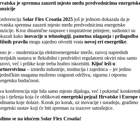
rvatska je spremna zauzeti mjesto među predvodnicima energetsk
anzicije
onferencija
Solar Flex Croatia 2025
još je jednom dokazala da je
vatska spremna zauzeti mjesto među predvodnicima energetske
anzicije. Kroz dinamične rasprave i inspirativne primjere, sudionici su
okazali kako
inovacije u tehnologiji
,
pametna ulaganja
i
prilagodba
žišnih pravila
mogu zajedno otvoriti vrata
novoj eri energetike
.
sno je – modernizacija elektroenergetske mreže, razvoj naprednih
terijskih sustava te fleksibilni i predvidivi regulatorni okviri nisu samo
azovi, već i prilike koje treba hrabro iskoristiti.
Ključ leži u
artnerstvima
– između industrije, institucija i zajednica – jer jedino
jedničkim snagama možemo osigurati održivu, sigurnu i otpornu
ergetsku budućnost.
a konferencija nije bila samo mjesto dijaloga, već i pokretač konkretni
eja i rješenja koja će oblikovati
energetski pejzaž Hrvatske i Europe
dinama koje dolaze. Korak po korak, uz inovacije i suradnju, gradimo
ergetski sustav koji će biti spreman za izazove sutrašnjice.
dimo se na idućem Solar Flex Croatia!