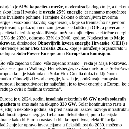
starjelo je
61% kapaciteta mreže
, modernizacija dugo traje, a tijekom
njskog ljeta Hrvatska je
uvezla 25% energije
jer nemamo mogućnost
ene kvalitetne pohrane. I izmjene Zakona o obnovljivim izvorima
ergije i visokoučinkovitoj kogeneraciji, koje su trenutačno na javnom
vjetovanju, pokazuju nerazumijevanje skladištenja OIE, a povećanje
paciteta baterijskog skladištenja može smanjiti cijene električne energij
 25% do 2030., odnosno 33% do 2040. godine. Naglasci su to
Maje
okrovac
, direktorice
Obnovljivih izvora energije Hrvatske
(OIEH) s
nferencije
Solar Flex Croatia 2025.
, koje je udruženje organiziralo u
radnji sa
SolarPower Europe
-om i
Europskom komisijom
.
Što više zajedno učimo, više zajedno znamo – rekla je Maja Pokrovac, 
ožila se s njom i Walburga Hemetsberger, izvršna direktorica SolarPow
rope-a koja je istaknula da Solar Flex Croatia dolazi u ključnom
enutku. Obnovljivi izvori energije, kazala je, podržavaju europsku
gurnost i kompetitivnost jer najjeftiniji je to izvor energije u Europi, koj
redugo ovisi o fosilnim uvozima“.
Europa je u 2024. godini instalirala rekordnih
66 GW novih solarnih
paciteta
te smo sada na ukupno
330 GW
. Solar kontinuirano raste u
sljednjih nekoliko godina, ali pred nama su izazovi razvoja infrastruktu
stabilnosti cijena energije. Treba nam fleksibilnost, puno baterijske
hrane kako bi Europa nastavila bili kompetitivna, elektrifikacija i
ladištenje jer upravo investicijama u fleksibilnost do 2030. možemo