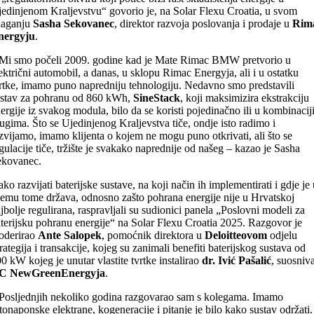
edinjenom Kraljevstvu“ govorio je, na Solar Flexu Croatia, u svom
laganju
Sasha Sekovanec
, direktor razvoja poslovanja i prodaje u
Rim
nergyju
.
Mi smo počeli 2009. godine kad je Mate Rimac BMW pretvorio u
ektrični automobil, a danas, u sklopu Rimac Energyja, ali i u ostatku
rtke, imamo puno napredniju tehnologiju. Nedavno smo predstavili
stav za pohranu od 860 kWh,
SineStack
, koji maksimizira ekstrakciju
ergije iz svakog modula, bilo da se koristi pojedinačno ili u kombinaciji
ugima. Što se Ujedinjenog Kraljevstva tiče, ondje isto radimo i
zvijamo, imamo klijenta o kojem ne mogu puno otkrivati, ali što se
gulacije tiče, tržište je svakako naprednije od našeg – kazao je Sasha
ekovanec.
ko razvijati baterijske sustave, na koji način ih implementirati i gdje je 
emu tome država, odnosno zašto pohrana energije nije u Hrvatskoj
jbolje regulirana, raspravljali su sudionici panela „Poslovni modeli za
terijsku pohranu energije“ na Solar Flexu Croatia 2025. Razgovor je
oderirao
Ante Salopek
, pomoćnik direktora u
Deloitteovom
odjelu
rategija i transakcije, kojeg su zanimali benefiti baterijskog sustava od
0 kW kojeg je unutar vlastite tvrtke instalirao
dr. Ivić Pašalić
, suosniv
C NewGreenEnergyja
.
Posljednjih nekoliko godina razgovarao sam s kolegama. Imamo
tonaponske elektrane, kogeneracije i pitanje je bilo kako sustav održati.