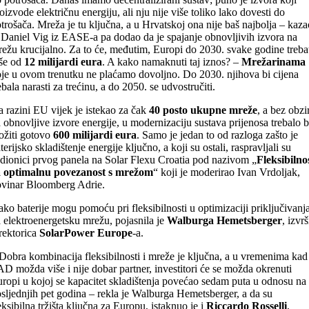
oizvode električnu energiju, ali nju nije više toliko lako dovesti do
trošača. Mreža je tu ključna, a u Hrvatskoj ona nije baš najbolja – kaza
 Daniel Vig iz EASE-a pa dodao da je spajanje obnovljivih izvora na
ežu krucijalno. Za to će, međutim, Europi do 2030. svake godine treba
še od
12 milijardi eura
. A kako namaknuti taj iznos? –
Mrežarinama
je u ovom trenutku ne plaćamo dovoljno. Do 2030. njihova bi cijena
ebala narasti za trećinu, a do 2050. se udvostručiti.
 razini EU vijek je istekao za čak
40 posto ukupne mreže
, a bez obzi
 obnovljive izvore energije, u modernizaciju sustava prijenosa trebalo b
ožiti gotovo
600 milijardi eura
. Samo je jedan to od razloga zašto je
terijsko skladištenje energije ključno, a koji su ostali, raspravljali su
dionici prvog panela na Solar Flexu Croatia pod nazivom „
Fleksibilno
a optimalnu povezanost s mrežom
“ koji je moderirao Ivan Vrdoljak,
vinar Bloomberg Adrie.
ko baterije mogu pomoću pri fleksibilnosti u optimizaciji priključivanj
 elektroenergetsku mrežu, pojasnila je
Walburga Hemetsberger
, izvr
rektorica
SolarPower Europe
-a.
Dobra kombinacija fleksibilnosti i mreže je ključna, a u vremenima kad
D možda više i nije dobar partner, investitori će se možda okrenuti
ropi u kojoj se kapacitet skladištenja povećao sedam puta u odnosu na
sljednjih pet godina – rekla je Walburga Hemetsberger, a da su
eksibilna tržišta ključna za Europu, istaknuo je i
Riccardo Rosselli
,