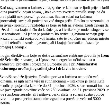
Kad razgovaramo o kućanstvima, sjetite se kako su se ljudi prije nekoli
dina praktički bojali solara, „što ako proizvedem previše struje pa ću
rati platiti neki porez“, govorili su. Sad su solari na kućama
jnormalnija stvar, ali poticaji su već druga priča. Em što su sezonalni, 
su uvijek spremni u razdoblju za koje su bili najavljeni. Ljudi čekaju da
ože, da bi na kraju došlo do kašnjenja, a i tvrtke koje nude usluge ovise
j sezonalnosti. Još jedan je problem što tvrtke uglavnom nemaju gdje
kazati vrhunski proizvod koji imaju, zato je i ključno na jednom mjestu
upiti i tehnički i stručnu javnost, ali i krajnje korisnike – kazao je
omagoj Badanjak.
novim direktivama koje su došle za sunčane elektrane govorila je
Iren
iž Šelendić
, ravnateljica Uprave za energetsku učinkovitost u
radarstvu, projekte i programe Europske unije pri
Ministarstvu
ostornoga uređenja, graditeljstva i državne imovine.
Sve više se diže ljestvica. Fosilna goriva u kućama ne potiču već
dinama, za njih nema više ni sufinanciranja – istaknula je Irena Križ
lendić pa pojasnila kako će do 31. prosinca 2026. solare morati imati s
ve jave zgrade površine veće od 250 kvadrata, do 31. prosinca 2029. s
ve stambene zgrade, ali i njihova parkirališta, a solarni sustavi bit će
veza i na postojećim stambenim zgradama površine veće od 5000
adrata.