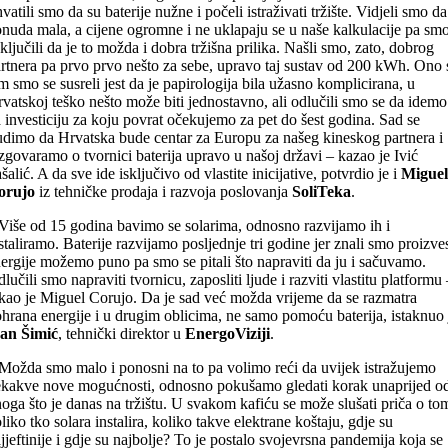
vatili smo da su baterije nužne i počeli istraživati tržište. Vidjeli smo da
nuda mala, a cijene ogromne i ne uklapaju se u naše kalkulacije pa sm
ključili da je to možda i dobra tržišna prilika. Našli smo, zato, dobrog
rtnera pa prvo prvo nešto za sebe, upravo taj sustav od 200 kWh. Ono 
m smo se susreli jest da je papirologija bila užasno komplicirana, u
vatskoj teško nešto može biti jednostavno, ali odlučili smo se da idemo
 investiciju za koju povrat očekujemo za pet do šest godina. Sad se
udimo da Hrvatska bude centar za Europu za našeg kineskog partnera i
zgovaramo o tvornici baterija upravo u našoj državi – kazao je Ivić
šalić. A da sve ide isključivo od vlastite inicijative, potvrdio je i
Miguel
orujo
iz tehničke prodaja i razvoja poslovanja
SoliTeka
.
Više od 15 godina bavimo se solarima, odnosno razvijamo ih i
staliramo. Baterije razvijamo posljednje tri godine jer znali smo proizves
ergije možemo puno pa smo se pitali što napraviti da ju i sačuvamo.
lučili smo napraviti tvornicu, zaposliti ljude i razviti vlastitu platformu 
kao je Miguel Corujo. Da je sad već možda vrijeme da se razmatra
hrana energije i u drugim oblicima, ne samo pomoću baterija, istaknuo 
van Šimić
, tehnički direktor u
EnergoViziji
.
Možda smo malo i ponosni na to pa volimo reći da uvijek istražujemo
kakve nove mogućnosti, odnosno pokušamo gledati korak unaprijed o
oga što je danas na tržištu. U svakom kafiću se može slušati priča o to
liko tko solara instalira, koliko takve elektrane koštaju, gdje su
jjeftinije i gdje su najbolje? To je postalo svojevrsna pandemija koja se