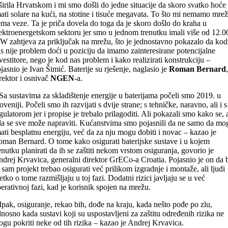
širila Hrvatskom i mi smo došli do jedne situacije da skoro svatko hoće
ati solare na kući, na stotine i tisuće megavata. To što mi nemamo mrež
ma veze. Ta je priča dovela do toga da je skoro došlo do kraha u
ektroenergetskom sektoru jer smo u jednom trenutku imali više od 12.0
 zahtjeva za priključak na mrežu, što je jednostavno pokazalo da kod
s nije problem doći u poziciju da imamo zainteresirane potencijalne
vestitore, nego je kod nas problem i kako realizirati konstrukciju –
jasnio je Ivan Šimić. Baterije su rješenje, naglasio je
Roman Bernard
,
rektor i osnivač
NGEN
-a.
Sa sustavima za skladištenje energije u baterijama počeli smo 2019. u
oveniji. Počeli smo ih razvijati s dvije strane; s tehničke, naravno, ali i s
gulatorom jer i propise je trebalo prilagoditi. Ali pokazali smo kako se, a
da se sve može napraviti. Kućanstvima smo pojasnili da ne samo da mo
ati besplatnu energiju, već da za nju mogu dobiti i novac – kazao je
man Bernard. O tome kako osigurati baterijske sustave i u kojem
enutku planirati da ih se zaštiti nekom vrstom osiguranja, govorio je
drej Krvavica, generalni direktor GrECo-a Croatia. Pojasnio je on da 
 sam projekt trebao osigurati već prilikom izgradnje i montaže, ali ljudi
jetko o tome razmišljaju u toj fazi. Dodatni rizici javljaju se u već
erativnoj fazi, kad je korisnik spojen na mrežu.
Ipak, osiguranje, rekao bih, dođe na kraju, kada nešto pođe po zlu,
nosno kada sustavi koji su uspostavljeni za zaštitu određenih rizika ne
gu pokriti neke od tih rizika – kazao je Andrej Krvavica.