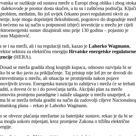
vatska se razlikuje od sustava mreže u Europi zbog oblika i zbog otoka
 dalekovode je prostor dosta skučen, a tu su i zaštićena područja. Ključ
 problem, međutim, što još uvijek čekamo pravi regulatorni okvir za
terije, koje mogu doprinijeti fleksibilnosti, pogotovo do dogradnje mrež
i nećemo na taj način u potpunosti izbjeći investicije u mrežu jer cijeli
ektroenergetski sustav dizajnirali smo prije 130 godina – pojasnio je
ran Majstrović.
 se i na mreži, ali i na regulaciji radi, kazao je
Lahorko Wagmann
,
rektor sektora za električnu energiju
Hrvatske energetske regulatorne
encije
(HERA).
Dosad se mreža gradila zbog krajnjih kupaca, odnosno razvijala bi se
ko bi se tko javio za priključenje. Taj pristup nije loš jer ne dovodi do
einvestiranja u mrežu, ali situacija se promijenila nakon pojave
novljivih izvora. Energetska tranzicija to zahtijeva i mreža će se trebati
aditi, a dovest će to i do povećanja tarifa. Akcijski plan za mreže
omovira promjenu paradigme i nalaže ulaganje u mrežu unaprijed, a
ma bi se mreža trebala graditi na način da zadovolji ciljeve Nacionalno
imatskog plana – rekao je Lahorko Wagmann.
o se obveze plaćanja mrežarine za baterijske sustave, rekao je da bi se
a mogla uskoro mijenjati, kroz promjene Zakona o tržištu električne
ergije.