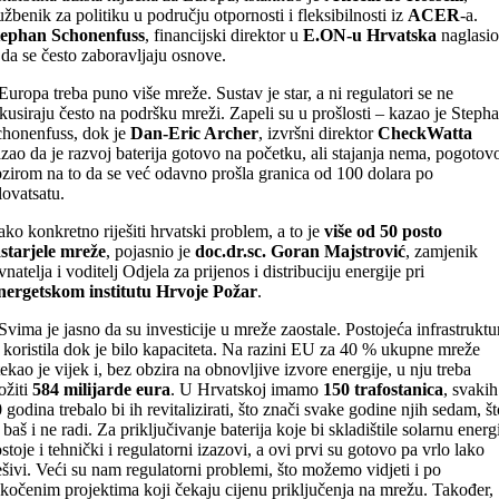
užbenik za politiku u području otpornosti i fleksibilnosti iz
ACER
-a.
tephan Schonenfuss
, financijski direktor u
E.ON-u Hrvatska
naglasio
 da se često zaboravljaju osnove.
Europa treba puno više mreže. Sustav je star, a ni regulatori se ne
kusiraju često na podršku mreži. Zapeli su u prošlosti – kazao je Steph
honenfuss, dok je
Dan-Eric Archer
, izvršni direktor
CheckWatta
zao da je razvoj baterija gotovo na početku, ali stajanja nema, pogotov
zirom na to da se već odavno prošla granica od 100 dolara po
lovatsatu.
ko konkretno riješiti hrvatski problem, a to je
više od 50 posto
starjele mreže
, pojasnio je
doc.dr.sc. Goran Majstrović
, zamjenik
vnatelja i voditelj Odjela za prijenos i distribuciju energije pri
nergetskom institutu Hrvoje Požar
.
Svima je jasno da su investicije u mreže zaostale. Postojeća infrastruktu
 koristila dok je bilo kapaciteta. Na razini EU za 40 % ukupne mreže
tekao je vijek i, bez obzira na obnovljive izvore energije, u nju treba
ožiti
584 milijarde eura
. U Hrvatskoj imamo
150 trafostanica
, svakih
 godina trebalo bi ih revitalizirati, što znači svake godine njih sedam, št
 baš i ne radi. Za priključivanje baterija koje bi skladištile solarnu energ
stoje i tehnički i regulatorni izazovi, a ovi prvi su gotovo pa vrlo lako
ešivi. Veći su nam regulatorni problemi, što možemo vidjeti i po
kočenim projektima koji čekaju cijenu priključenja na mrežu. Također,