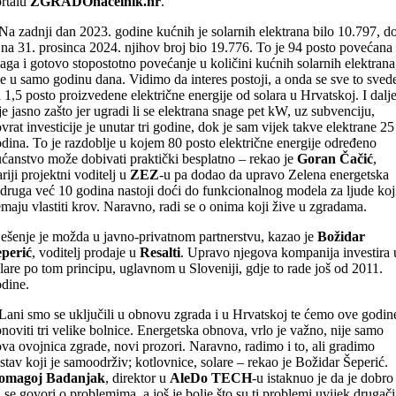
rtalu
ZGRADOnačelnik.hr
.
Na zadnji dan 2023. godine kućnih je solarnih elektrana bilo 10.797, d
 na 31. prosinca 2024. njihov broj bio 19.776. To je 94 posto povećana
aga i gotovo stopostotno povećanje u količini kućnih solarnih elektrana
e u samo godinu dana. Vidimo da interes postoji, a onda se sve to sved
 1,5 posto proizvedene električne energije od solara u Hrvatskoj. I dalj
je jasno zašto jer ugradi li se elektrana snage pet kW, uz subvenciju,
vrat investicije je unutar tri godine, dok je sam vijek takve elektrane 25
dina. To je razdoblje u kojem 80 posto električne energije određeno
ćanstvo može dobivati praktički besplatno – rekao je
Goran Čačić
,
ariji projektni voditelj u
ZEZ
-u pa dodao da upravo Zelena energetska
druga već 10 godina nastoji doći do funkcionalnog modela za ljude koj
maju vlastiti krov. Naravno, radi se o onima koji žive u zgradama.
ešenje je možda u javno-privatnom partnerstvu, kazao je
Božidar
eperić
, voditelj prodaje u
Resalti
. Upravo njegova kompanija investira 
lare po tom principu, uglavnom u Sloveniji, gdje to rade još od 2011.
dine.
Lani smo se uključili u obnovu zgrada i u Hrvatskoj te ćemo ove godin
noviti tri velike bolnice. Energetska obnova, vrlo je važno, nije samo
va ovojnica zgrade, novi prozori. Naravno, radimo i to, ali gradimo
stav koji je samoodrživ; kotlovnice, solare – rekao je Božidar Šeperić.
omagoj Badanjak
, direktor u
AleDo TECH
-u istaknuo je da je dobro
 se govori o problemima, a još je bolje što su ti problemi uvijek drugačij