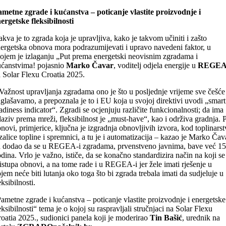
metne zgrade i kućanstva – poticanje vlastite proizvodnje i
ergetske fleksibilnosti
kva je to zgrada koja je upravljiva, kako je takvom učiniti i zašto
ergetska obnova mora podrazumijevati i upravo navedeni faktor, u
ojem je izlaganju „Put prema energetski neovisnim zgradama i
ćanstvima! pojasnio
Marko Čavar
, voditelj odjela energije u
REGE
 Solar Flexu Croatia 2025.
Važnost upravljanja zgradama ono je što u posljednje vrijeme sve češće
glašavamo, a prepoznala je to i EU koja u svojoj direktivi uvodi „smart
adiness indicator“. Zgradi se ocjenjuju različite funkcionalnosti; da ima
aziv prema mreži, fleksibilnost je „must-have“, kao i održiva gradnja. P
novi, primjerice, ključna je izgradnja obnovljivih izvora, kod toplinarst
zalice topline i spremnici, a tu je i automatizacija – kazao je Marko Čav
 dodao da se u REGEA-i zgradama, prvenstveno javnima, bave već 15
dina. Vrlo je važno, ističe, da se konačno standardizira način na koji se
istupa obnovi, a na tome rade i u REGEA-i jer žele imati rješenje u
jem neće biti lutanja oko toga što bi zgrada trebala imati da sudjeluje u
eksibilnosti.
ametne zgrade i kućanstva – poticanje vlastite proizvodnje i energetske
eksibilnosti“ tema je o kojoj su raspravljali stručnjaci na Solar Flexu
oatia 2025., sudionici panela koji je moderirao
Tin Bašić
, urednik na