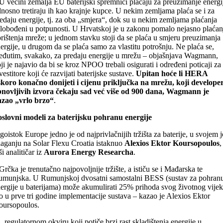
U većini zemalja EU baterijski spremnici plaćaju za preuzimanje energi
nosno tretiraju ih kao krajnje kupce. U nekim zemljama plaća se i za
edaju energije, tj. za oba „smjera“, dok su u nekim zemljama plaćanja
lobođeni u potpunosti. U Hrvatskoj je u zakonu pomalo nejasno plaćan
rištenja mreže; u jednom stavku stoji da se plaća u smjeru preuzimanja
ergije, u drugom da se plaća samo za vlastitu potrošnju. Ne plaća se,
đutim, svakako, za predaju energije u mrežu – objašnjava Wagmann,
ji je najavio da bi se kroz NPOO trebali osigurati i određeni poticaji za
vestitore koji će razvijati baterijske sustave.
Upitan hoće li HERA
koro konačno donijeti i cijenu priključka na mrežu, koji developer
novljivih izvora čekaju sad već više od 900 dana, Wagmann je
azao „vrlo brzo“
.
slovni modeli za baterijsku pohranu energije
goistok Europe jedno je od najprivlačnijih tržišta za baterije, u svojem j
laganju na Solar Flexu Croatia istaknuo
Alexios Ektor Koursopoulos
,
ši analitičar iz
Aurora Energy Researcha
.
Grčka je trenutačno najpovoljnije tržište, a ističu se i Mađarska te
munjska. U Rumunjskoj dvosatni samostalni BESS (sustav za pohran
ergije u baterijama) može akumulirati 25% prihoda svog životnog vijek
to u prve tri godine implementacije sustava – kazao je Alexios Ektor
oursopoulos.
„regulatornom okviru koji potiče brzi rast skladištenja energije u