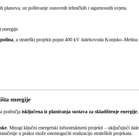
h planova, uz poštivanje osnovnih tehničkih i sigurnosnih uvjeta.
 energije.
 godina
, a strateški projekti poput 400 kV dalekovoda Konjsko–Melina j
šta energije
na područja
isključena iz planiranja sustava za skladištenje energije
tske
. Mnogi ključni energetski infrastrukturni projekti – uključujući 
raničenje u praksi može onemogućiti realizaciju strateških projekata.