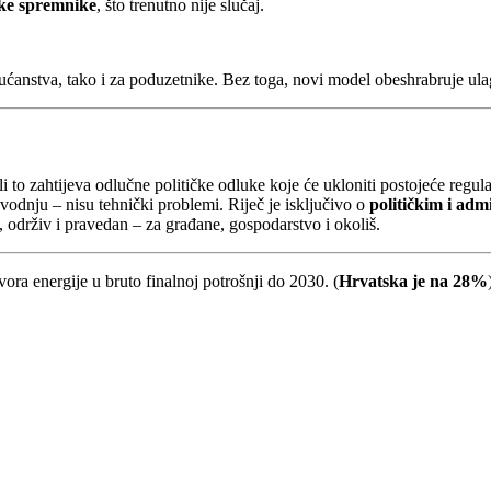
jske spremnike
, što trenutno nije slučaj.
 kućanstva, tako i za poduzetnike. Bez toga, novi model obeshrabruje ul
to zahtijeva odlučne političke odluke koje će ukloniti postojeće regula
zvodnju – nisu tehnički problemi. Riječ je isključivo o
političkim i ad
 održiv i pravedan – za građane, gospodarstvo i okoliš.
ora energije u bruto finalnoj potrošnji do 2030. (
Hrvatska je na 28%