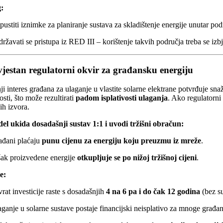
g:
ustiti iznimke za planiranje sustava za skladištenje energije unutar po
državati se pristupa iz RED III – korištenje takvih područja treba se izbj
vjestan regulatorni okvir za građansku energiju
i interes građana za ulaganje u vlastite solarne elektrane potvrđuje sn
osti, što može rezultirati
padom isplativosti ulaganja
. Ako regulatorni 
ih izvora.
el ukida dosadašnji sustav 1:1 i uvodi tržišni obračun:
ađani plaćaju
punu cijenu za energiju koju preuzmu iz mreže
.
šak proizvedene energije
otkupljuje se po nižoj tržišnoj cijeni
.
e:
rat investicije raste s dosadašnjih
4 na 6 pa i do čak 12 godina
(bez su
ganje u solarne sustave postaje financijski neisplativo za mnoge građan