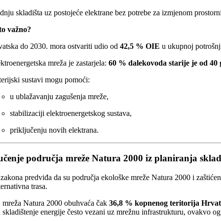
dnju skladišta uz postojeće elektrane bez potrebe za izmjenom prostorni
 to važno?
atska do 2030. mora ostvariti udio od
42,5 % OIE
u ukupnoj potrošnji
ktroenergetska mreža je zastarjela:
60 % dalekovoda starije je od 40
erijski sustavi mogu pomoći:
u ublažavanju zagušenja mreže,
stabilizaciji elektroenergetskog sustava,
priključenju novih elektrana.
jučenje područja mreže Natura 2000 iz planiranja skladi
 zakona predviđa da su područja ekološke mreže Natura 2000 i zaštiće
ternativna trasa.
 mreža Natura 2000 obuhvaća čak
36,8 % kopnenog teritorija Hrva
a skladištenje energije često vezani uz mrežnu infrastrukturu, ovakvo og