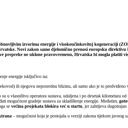
novljivim izvorima energije i visokoučinkovitoj kogeneraciji (ZO
 Hrvatske. Novi zakon samo djelomično prenosi europsku direktivu 
ove prepreke ne uklone pravovremeno, Hrvatska bi mogla platiti viso
je energije isključivo na:
alekovod) ili njegovu neposrednu blizinu, ali samo ako je to predviđen
 su u vlasništvu operatora sustava, udaljena i po desetak kilometara od 
iđati mogućnost gradnje sustava za skladištenje energije. Međutim,
goto
toga se
većina projekata blokira već u startu
, jer zahtijeva dugotraja
ktrana
– mogućnost koja je postojala u verziji zakona tijekom javnog sa