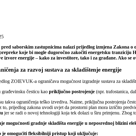
25
 pred saborskim zastupnicima nalazi prijedlog izmjena Zakona o ob
 prepreke koje bi mogle dugoročno zakočiti energetsku tranziciju
e izvore energije – kako za investitore, tako i za građane. Ako se 
ničenja za razvoj sustava za skladištenje energije
edlog ZOIEVUK-a ograničava mogućnost izgradnje sustava za skladišten
u građevinsku česticu kao
priključno postrojenje
(npr. trafostanica, d
su takva ograničenja teško izvediva. Naime, priključna postrojenja često
 to, prijedlog zakona uvodi uvjet da prostorni plan mora izričito predv
ju
jer se radi o novoj tehnologiji koja tek dolazi u širu primjenu. Zbog 
je mogućnosti gradnje skladišta energije u neposrednoj blizini ele
je omogućiti fleksibilniji pristup koji uključuje: