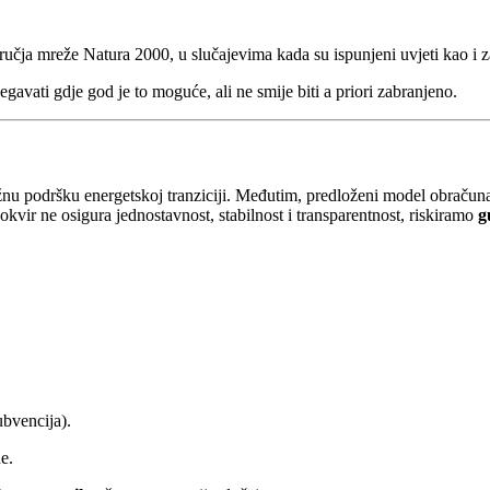
dručja mreže Natura 2000, u slučajevima kada su ispunjeni uvjeti kao i z
egavati gdje god je to moguće, ali ne smije biti a priori zabranjeno.
ažnu podršku energetskoj tranziciji. Međutim, predloženi model obračuna 
okvir ne osigura jednostavnost, stabilnost i transparentnost, riskiramo
g
bvencija).
e.