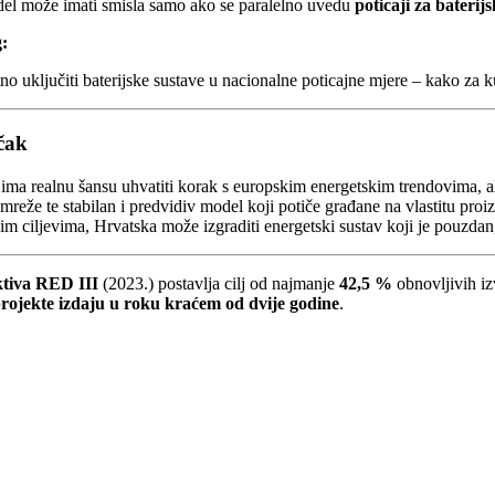
el može imati smisla samo ako se paralelno uvedu
poticaji za bateri
g:
no uključiti baterijske sustave u nacionalne poticajne mjere – kako za
čak
ima realnu šansu uhvatiti korak s europskim energetskim trendovima, ali 
mreže te stabilan i predvidiv model koji potiče građane na vlastitu proi
m ciljevima, Hrvatska može izgraditi energetski sustav koji je pouzdan,
tiva RED III
(2023.) postavlja cilj od najmanje
42,5 %
obnovljivih izv
rojekte izdaju u roku kraćem od dvije godine
.