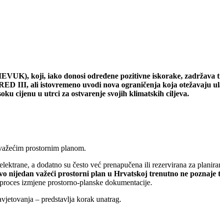
IEVUK), koji, iako donosi određene pozitivne iskorake, zadržava t
RED III, ali istovremeno uvodi nova ograničenja koja otežavaju u
ku cijenu u utrci za ostvarenje svojih klimatskih ciljeva.
o važećim prostornim planom.
elektrane, a dodatno su često već prenapučena ili rezervirana za planira
vo nijedan važeći prostorni plan u Hrvatskoj trenutno ne poznaje 
n proces izmjene prostorno-planske dokumentacije.
vjetovanja – predstavlja korak unatrag.