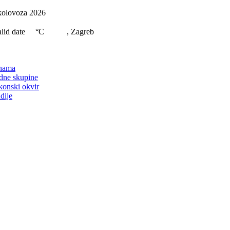
Skip
kolovoza 2026
to
content
lid date
°C
, Zagreb
on
nama
dne skupine
konski okvir
dije