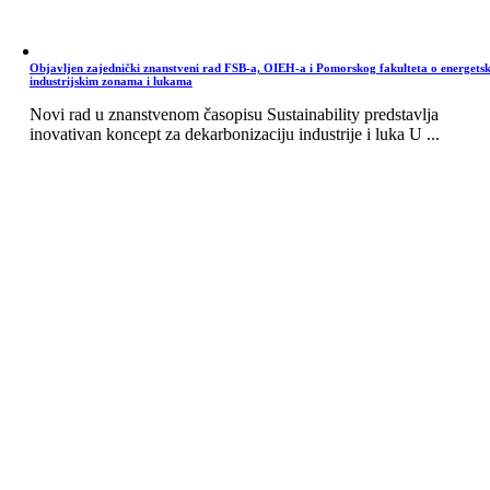
Objavljen zajednički znanstveni rad FSB-a, OIEH-a i Pomorskog fakulteta o energets
industrijskim zonama i lukama
Novi rad u znanstvenom časopisu Sustainability predstavlja
inovativan koncept za dekarbonizaciju industrije i luka U ...