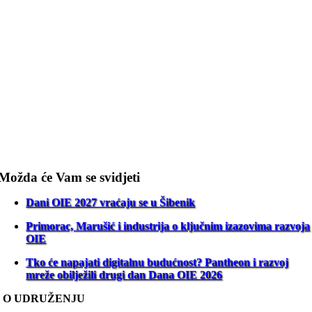
Možda će Vam se svidjeti
Dani OIE 2027 vraćaju se u Šibenik
Primorac, Marušić i industrija o ključnim izazovima razvoja
OIE
Tko će napajati digitalnu budućnost? Pantheon i razvoj
mreže obilježili drugi dan Dana OIE 2026
O UDRUŽENJU