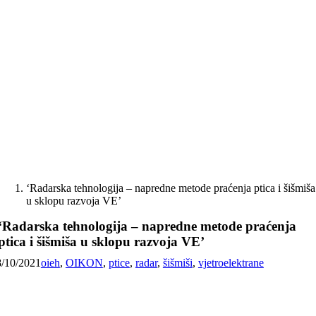
Skip
to
content
‘Radarska tehnologija – napredne metode praćenja ptica i šišmiša
u sklopu razvoja VE’
‘Radarska tehnologija – napredne metode praćenja
ptica i šišmiša u sklopu razvoja VE’
8/10/2021
oieh
,
OIKON
,
ptice
,
radar
,
šišmiši
,
vjetroelektrane