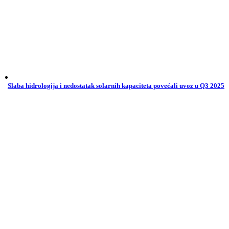
Slaba hidrologija i nedostatak solarnih kapaciteta povećali uvoz u Q3 2025