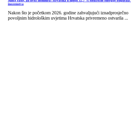
Sunce raste, ali uvoz dominira: Hrvatska u lipnju 32,7 % električne energije osigurala 
inozemstva
Nakon što je početkom 2026. godine zahvaljujući iznadprosječno
povoljnim hidrološkim uvjetima Hrvatska privremeno ostvarila ...