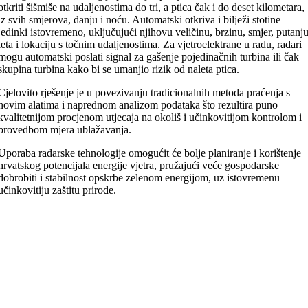
otkriti šišmiše na udaljenostima do tri, a ptica čak i do deset kilometara,
iz svih smjerova, danju i noću. Automatski otkriva i bilježi stotine
jedinki istovremeno, uključujući njihovu veličinu, brzinu, smjer, putanj
leta i lokaciju s točnim udaljenostima. Za vjetroelektrane u radu, radari
mogu automatski poslati signal za gašenje pojedinačnih turbina ili čak
skupina turbina kako bi se umanjio rizik od naleta ptica.
Cjelovito rješenje je u povezivanju tradicionalnih metoda praćenja s
novim alatima i naprednom analizom podataka što rezultira puno
kvalitetnijom procjenom utjecaja na okoliš i učinkovitijom kontrolom i
provedbom mjera ublažavanja.
Uporaba radarske tehnologije omogućit će bolje planiranje i korištenje
hrvatskog potencijala energije vjetra, pružajući veće gospodarske
dobrobiti i stabilnost opskrbe zelenom energijom, uz istovremenu
učinkovitiju zaštitu prirode.