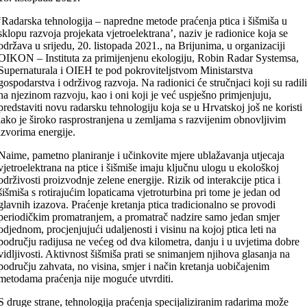
‘Radarska tehnologija – napredne metode praćenja ptica i šišmiša u
sklopu razvoja projekata vjetroelektrana’, naziv je radionice koja se
održava u srijedu, 20. listopada 2021., na Brijunima, u organizaciji
OIKON – Instituta za primijenjenu ekologiju, Robin Radar Systemsa,
Supernaturala i OIEH te pod pokroviteljstvom Ministarstva
gospodarstva i održivog razvoja. Na radionici će stručnjaci koji su radil
na njezinom razvoju, kao i oni koji je već uspješno primjenjuju,
predstaviti novu radarsku tehnologiju koja se u Hrvatskoj još ne koristi
iako je široko rasprostranjena u zemljama s razvijenim obnovljivim
izvorima energije.
Naime, pametno planiranje i učinkovite mjere ublažavanja utjecaja
vjetroelektrana na ptice i šišmiše imaju ključnu ulogu u ekološkoj
održivosti proizvodnje zelene energije. Rizik od interakcije ptica i
šišmiša s rotirajućim lopaticama vjetroturbina pri tome je jedan od
glavnih izazova. Praćenje kretanja ptica tradicionalno se provodi
periodičkim promatranjem, a promatrač nadzire samo jedan smjer
odjednom, procjenjujući udaljenosti i visinu na kojoj ptica leti na
području radijusa ne većeg od dva kilometra, danju i u uvjetima dobre
vidljivosti. Aktivnost šišmiša prati se snimanjem njihova glasanja na
području zahvata, no visina, smjer i način kretanja uobičajenim
metodama praćenja nije moguće utvrditi.
S druge strane, tehnologija praćenja specijaliziranim radarima može