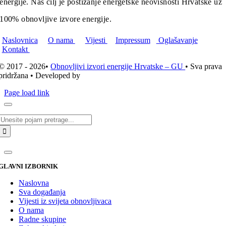
energije. Naš cilj je postizanje energetske neovisnosti Hrvatske uz
100% obnovljive izvore energije.
Naslovnica
O nama
Vijesti
Impressum
Oglašavanje
Kontakt
© 2017 - 2026•
Obnovljivi izvori energije Hrvatske – GU
• Sva prava
pridržana • Developed by
ICE STUDIO d.o.o.
Page load link
Traži...
GLAVNI IZBORNIK
Naslovna
Sva događanja
Vijesti iz svijeta obnovljivaca
O nama
Radne skupine