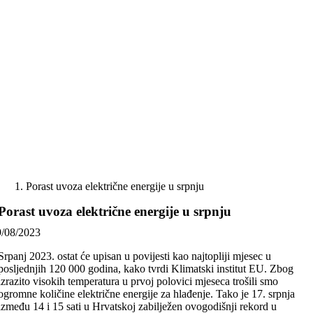
Skip
to
content
Porast uvoza električne energije u srpnju
Porast uvoza električne energije u srpnju
9/08/2023
Srpanj 2023. ostat će upisan u povijesti kao najtopliji mjesec u
posljednjih 120 000 godina, kako tvrdi Klimatski institut EU. Zbog
izrazito visokih temperatura u prvoj polovici mjeseca trošili smo
ogromne količine električne energije za hlađenje. Tako je 17. srpnja
između 14 i 15 sati u Hrvatskoj zabilježen ovogodišnji rekord u