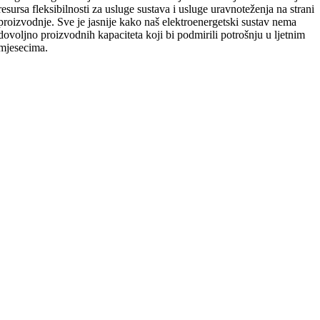
resursa fleksibilnosti za usluge sustava i usluge uravnoteženja na strani
proizvodnje. Sve je jasnije kako naš elektroenergetski sustav nema
dovoljno proizvodnih kapaciteta koji bi podmirili potrošnju u ljetnim
mjesecima.