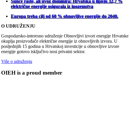
Sunce raste, ali uvoz dominira: Hrvatska u lipnju 32,7 %
električne energije osigurala iz inozemstva
Europa treba cilj od 60 % obnovljive energije do 2040.
O UDRUŽENJU
Gospodarsko-interesno udruženje Obnovljivi izvori energije Hrvatske
okuplja proizvođače električne energije iz obnovljivih izvora. U
posljednjih 15 godina u Hrvatskoj investicije u obnovljive izvore
energije gotovo isključivo nosi privatni sektor.
Više o udruženju
OIEH is a proud member