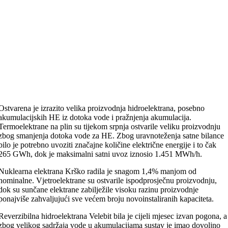
Ostvarena je izrazito velika proizvodnja hidroelektrana, posebno
akumulacijskih HE iz dotoka vode i pražnjenja akumulacija.
Termoelektrane na plin su tijekom srpnja ostvarile veliku proizvodnju
zbog smanjenja dotoka vode za HE. Zbog uravnoteženja satne bilance
bilo je potrebno uvoziti značajne količine električne energije i to čak
265 GWh, dok je maksimalni satni uvoz iznosio 1.451 MWh/h.
Nuklearna elektrana Krško radila je snagom 1,4% manjom od
nominalne. Vjetroelektrane su ostvarile ispodprosječnu proizvodnju,
dok su sunčane elektrane zabilježile visoku razinu proizvodnje
ponajviše zahvaljujući sve većem broju novoinstaliranih kapaciteta.
Reverzibilna hidroelektrana Velebit bila je cijeli mjesec izvan pogona, a
zbog velikog sadržaja vode u akumulacijama sustav je imao dovoljno