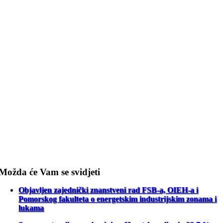
Možda će Vam se svidjeti
Objavljen zajednički znanstveni rad FSB-a, OIEH-a i
Pomorskog fakulteta o energetskim industrijskim zonama i
lukama