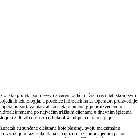
Isto tako protekli su mjesec ostvareni odlični tržišni rezultati skoro svih
pojedinih tehnologija, a posebice hidroelektrana. Operatori proizvodnje
i operatori sustava plasirali su električnu energiju proizvedenu u
hidroelektranama po najvećim tržišnim cijenama u dnevnim špicama,
što je rezultiralo utrškom od oko 4,4 milijuna eura u srpnju.
Izuzetak su sunčane elektrane koje plasiraju svoju maksimalnu
proizvodnju u razdoblju dana s najnižom tržišnom cijenom pa su