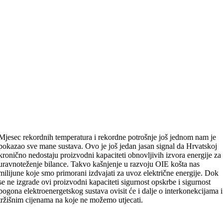
Mjesec rekordnih temperatura i rekordne potrošnje još jednom nam je
pokazao sve mane sustava. Ovo je još jedan jasan signal da Hrvatskoj
kronično nedostaju proizvodni kapaciteti obnovljivih izvora energije za
uravnoteženje bilance. Takvo kašnjenje u razvoju OIE košta nas
milijune koje smo primorani izdvajati za uvoz električne energije. Dok
se ne izgrade ovi proizvodni kapaciteti sigurnost opskrbe i sigurnost
pogona elektroenergetskog sustava ovisit će i dalje o interkonekcijama i
tržišnim cijenama na koje ne možemo utjecati.