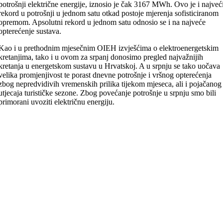
potrošnji električne energije, iznosio je čak 3167 MWh. Ovo je i najveć
rekord u potrošnji u jednom satu otkad postoje mjerenja sofisticiranom
opremom. Apsolutni rekord u jednom satu odnosio se i na najveće
opterećenje sustava.
Kao i u prethodnim mjesečnim OIEH izvješćima o elektroenergetskim
kretanjima, tako i u ovom za srpanj donosimo pregled najvažnijih
kretanja u energetskom sustavu u Hrvatskoj. A u srpnju se tako uočava
velika promjenjivost te porast dnevne potrošnje i vršnog opterećenja
zbog nepredvidivih vremenskih prilika tijekom mjeseca, ali i pojačanog
utjecaja turističke sezone. Zbog povećanje potrošnje u srpnju smo bili
primorani uvoziti električnu energiju.