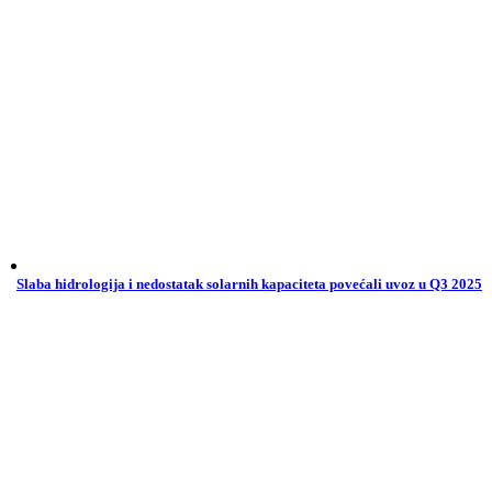
Slaba hidrologija i nedostatak solarnih kapaciteta povećali uvoz u Q3 2025