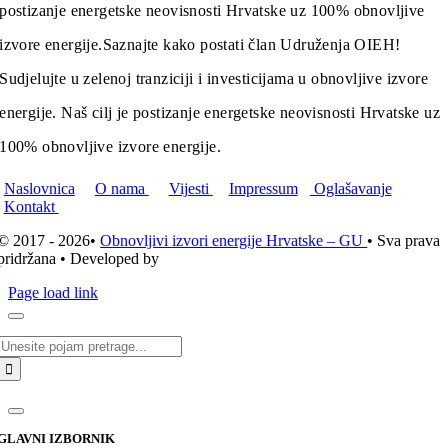
postizanje energetske neovisnosti Hrvatske uz 100% obnovljive
izvore energije.
Saznajte kako postati član Udruženja OIEH!
Sudjelujte u zelenoj tranziciji i investicijama u obnovljive izvore
energije. Naš cilj je postizanje energetske neovisnosti Hrvatske uz
100% obnovljive izvore energije.
Naslovnica
O nama
Vijesti
Impressum
Oglašavanje
Kontakt
© 2017 - 2026•
Obnovljivi izvori energije Hrvatske – GU
• Sva prava
pridržana • Developed by
ICE STUDIO d.o.o.
Page load link
Traži...
GLAVNI IZBORNIK