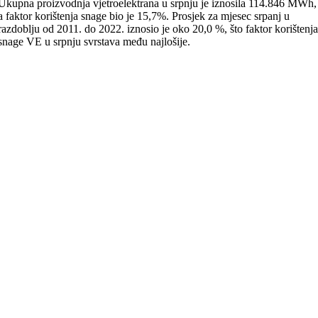
Ukupna proizvodnja vjetroelektrana u srpnju je iznosila 114.846 MWh,
a faktor korištenja snage bio je 15,7%. Prosjek za mjesec srpanj u
razdoblju od 2011. do 2022. iznosio je oko 20,0 %, što faktor korištenj
snage VE u srpnju svrstava među najlošije.