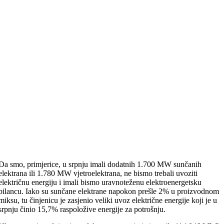
Da smo, primjerice, u srpnju imali dodatnih 1.700 MW sunčanih
elektrana ili 1.780 MW vjetroelektrana, ne bismo trebali uvoziti
električnu energiju i imali bismo uravnoteženu elektroenergetsku
bilancu. Iako su sunčane elektrane napokon prešle 2% u proizvodnom
miksu, tu činjenicu je zasjenio veliki uvoz električne energije koji je u
srpnju činio 15,7% raspoložive energije za potrošnju.