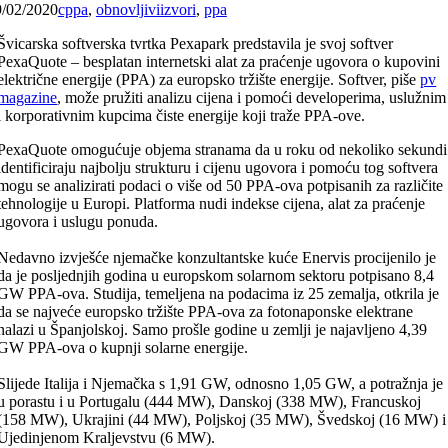
9/02/2020
cppa
,
obnovljiviizvori
,
ppa
Švicarska softverska tvrtka Pexapark predstavila je svoj softver
PexaQuote – besplatan internetski alat za praćenje ugovora o kupovini
električne energije (PPA) za europsko tržište energije. Softver, piše
pv
magazine
, može pružiti analizu cijena i pomoći developerima, uslužnim
i korporativnim kupcima čiste energije koji traže PPA-ove.
PexaQuote omogućuje objema stranama da u roku od nekoliko sekundi
identificiraju najbolju strukturu i cijenu ugovora i pomoću tog softvera
mogu se analizirati podaci o više od 50 PPA-ova potpisanih za različite
tehnologije u Europi. Platforma nudi indekse cijena, alat za praćenje
ugovora i uslugu ponuda.
Nedavno izvješće njemačke konzultantske kuće Enervis procijenilo je
da je posljednjih godina u europskom solarnom sektoru potpisano 8,4
GW PPA-ova. Studija, temeljena na podacima iz 25 zemalja, otkrila je
da se najveće europsko tržište PPA-ova za fotonaponske elektrane
nalazi u Španjolskoj. Samo prošle godine u zemlji je najavljeno 4,39
GW PPA-ova o kupnji solarne energije.
Slijede Italija i Njemačka s 1,91 GW, odnosno 1,05 GW, a potražnja je
u porastu i u Portugalu (444 MW), Danskoj (338 MW), Francuskoj
(158 MW), Ukrajini (44 MW), Poljskoj (35 MW), Švedskoj (16 MW) i
Ujedinjenom Kraljevstvu (6 MW).