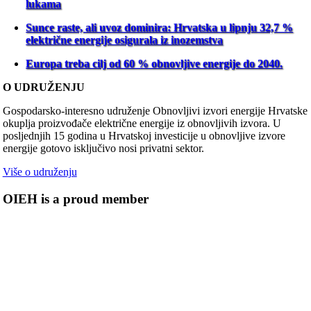
lukama
Sunce raste, ali uvoz dominira: Hrvatska u lipnju 32,7 %
električne energije osigurala iz inozemstva
Europa treba cilj od 60 % obnovljive energije do 2040.
O UDRUŽENJU
Gospodarsko-interesno udruženje Obnovljivi izvori energije Hrvatske
okuplja proizvođače električne energije iz obnovljivih izvora. U
posljednjih 15 godina u Hrvatskoj investicije u obnovljive izvore
energije gotovo isključivo nosi privatni sektor.
Više o udruženju
OIEH is a proud member