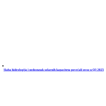
Slaba hidrologija i nedostatak solarnih kapaciteta povećali uvoz u Q3 2025