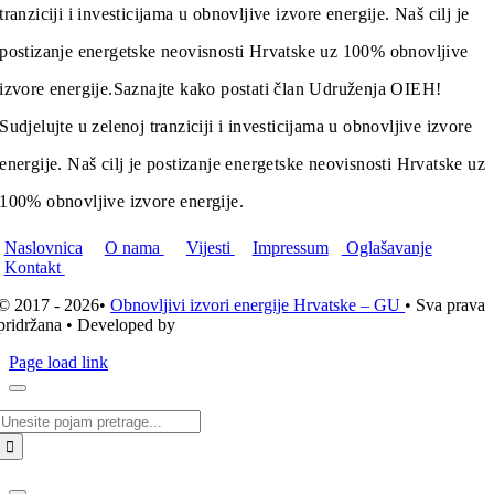
tranziciji i investicijama u obnovljive izvore energije. Naš cilj je
postizanje energetske neovisnosti Hrvatske uz 100% obnovljive
izvore energije.
Saznajte kako postati član Udruženja OIEH!
Sudjelujte u zelenoj tranziciji i investicijama u obnovljive izvore
energije. Naš cilj je postizanje energetske neovisnosti Hrvatske uz
100% obnovljive izvore energije.
Naslovnica
O nama
Vijesti
Impressum
Oglašavanje
Kontakt
© 2017 - 2026•
Obnovljivi izvori energije Hrvatske – GU
• Sva prava
pridržana • Developed by
ICE STUDIO d.o.o.
Page load link
Traži...