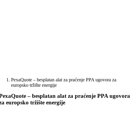
Skip
to
content
PexaQuote – besplatan alat za praćenje PPA ugovora za
europsko tržište energije
PexaQuote – besplatan alat za praćenje PPA ugovora
za europsko tržište energije