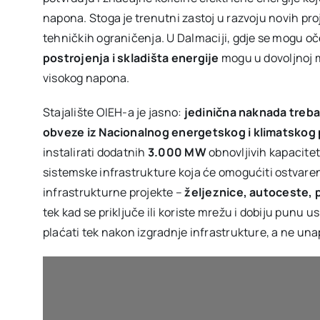
napona. Stoga je trenutni zastoj u razvoju novih proj
tehničkih ograničenja. U Dalmaciji, gdje se mogu o
postrojenja i skladišta energije
mogu u dovoljnoj m
visokog napona.
Stajalište OIEH-a je jasno:
jedinična naknada trebal
obveze iz Nacionalnog energetskog i klimatskog 
instalirati dodatnih
3.000 MW
obnovljivih kapacitet
sistemske infrastrukture koja će omogućiti ostvaren
infrastrukturne projekte –
željeznice, autoceste, 
tek kad se priključe ili koriste mrežu i dobiju punu u
plaćati tek nakon izgradnje infrastrukture, a ne unapr