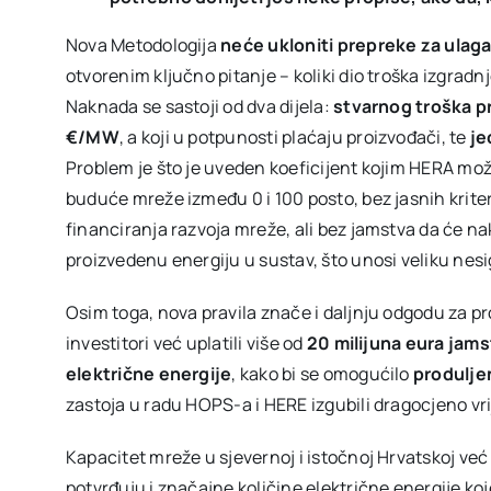
Nova Metodologija
neće ukloniti prepreke za ulaga
otvorenim ključno pitanje – koliki dio troška izgrad
Naknada se sastoji od dva dijela:
stvarnog troška pr
€/MW
, a koji u potpunosti plaćaju proizvođači, te
je
Problem je što je uveden koeficijent kojim HERA može
buduće mreže između 0 i 100 posto, bez jasnih krit
financiranja razvoja mreže, ali bez jamstva da će n
proizvedenu energiju u sustav, što unosi veliku nesi
Osim toga, nova pravila znače i daljnju odgodu za pr
investitori već uplatili više od
20 milijuna eura jam
električne energije
, kako bi se omogućilo
produlje
zastoja u radu HOPS-a i HERE izgubili dragocjeno vr
Kapacitet mreže u sjevernoj i istočnoj Hrvatskoj već
potvrđuju i značajne količine električne energije ko