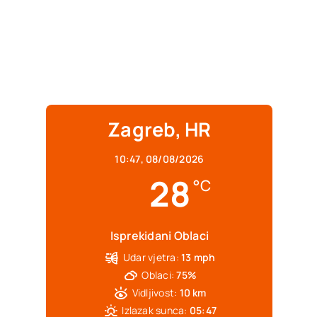
Zagreb, HR
10:47,
08/08/2026
28
°C
Isprekidani Oblaci
Udar vjetra:
13 mph
Oblaci:
75%
Vidljivost:
10 km
Izlazak sunca:
05:47