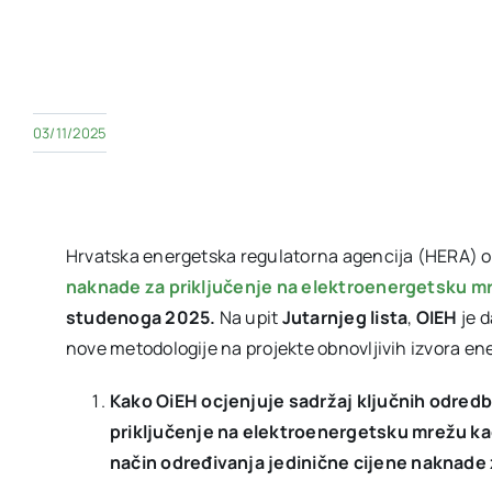
03/11/2025
Hrvatska energetska regulatorna agencija (HERA) ob
naknade za priključenje na elektroenergetsku m
studenoga 2025.
Na upit
Jutarnjeg lista
,
OIEH
je 
nove metodologije na projekte obnovljivih izvora ene
Kako OiEH ocjenjuje sadržaj ključnih odred
priključenje na elektroenergetsku mrežu kao
način određivanja jedinične cijene naknade 