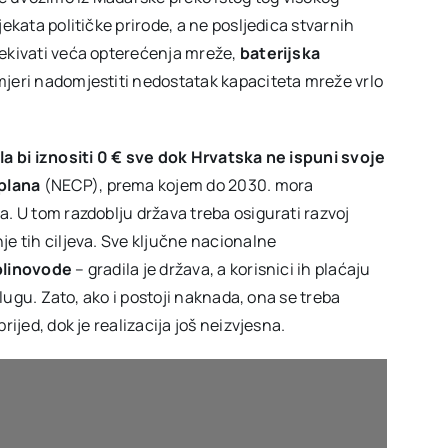
ekata političke prirode, a ne posljedica stvarnih
čekivati veća opterećenja mreže,
baterijska
jeri nadomjestiti nedostatak kapaciteta mreže vrlo
a bi iznositi 0 € sve dok Hrvatska ne ispuni svoje
plana
(NECP), prema kojem do 2030. mora
a. U tom razdoblju država treba osigurati razvoj
je tih ciljeva. Sve ključne nacionalne
plinovode
– gradila je država, a korisnici ih plaćaju
slugu. Zato, ako i postoji naknada, ona se treba
ijed, dok je realizacija još neizvjesna.