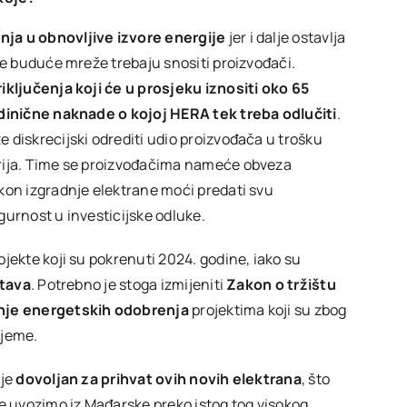
nja u obnovljive izvore energije
jer i dalje ostavlja
nje buduće mreže trebaju snositi proizvođači.
iključenja koji će u prosjeku iznositi oko 65
dinične naknade o kojoj HERA tek treba odlučiti
.
 diskrecijski odrediti udio proizvođača u trošku
erija. Time se proizvođačima nameće obveza
akon izgradnje elektrane moći predati svu
gurnost u investicijske odluke.
ojekte koji su pokrenuti 2024. godine, iako su
stava
. Potrebno je stoga izmijeniti
Zakon o tržištu
nje energetskih odobrenja
projektima koji su zbog
ijeme.
 je
dovoljan za prihvat ovih novih elektrana
, što
je uvozimo iz Mađarske preko istog tog visokog