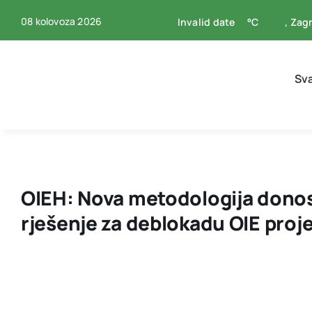
Skip
08 kolovoza 2026
Invalid date
°C
, Zag
to
content
Sv
OIEH: Nova metodologija donosi
rješenje za deblokadu OIE proj