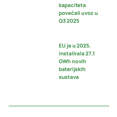
kapaciteta
povećali uvoz u
Q3 2025
EU je u 2025.
instalirala 27,1
GWh novih
baterijskih
sustava