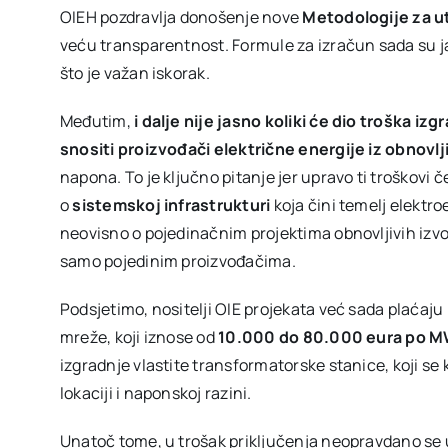
OIEH pozdravlja donošenje nove
Metodologije za u
veću transparentnost. Formule za izračun sada su ja
što je važan iskorak.
Međutim,
i dalje nije jasno koliki će dio troška 
snositi proizvođači električne energije iz obnovlj
napona. To je ključno pitanje jer upravo ti troškovi 
o
sistemskoj infrastrukturi
koja čini temelj elektro
neovisno o pojedinačnim projektima obnovljivih izvor
samo pojedinim proizvođačima.
Podsjetimo, nositelji OIE projekata već sada plaćaj
mreže, koji iznose od
10.000 do 80.000 eura po 
izgradnje vlastite transformatorske stanice, koji s
lokaciji i naponskoj razini.
Unatoč tome, u trošak priključenja neopravdano se u