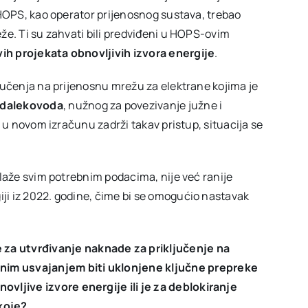
 HOPS, kao operator prijenosnog sustava, trebao
že. Ti su zahvati bili predviđeni u HOPS-ovim
vih projekata obnovljivih izvora energije
.
ljučenja na prijenosnu mrežu za elektrane kojima je
 dalekovoda
, nužnog za povezivanje južne i
 i u novom izračunu zadrži takav pristup, situacija se
olaže svim potrebnim podacima, nije već ranije
ji iz 2022. godine, čime bi se omogućio nastavak
 za utvrđivanje naknade za priključenje na
nim usvajanjem biti uklonjene ključne prepreke
ovljive izvore energije ili je za deblokiranje
 koje?