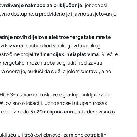
tvrđivanje naknade za priključenje
, jer donosi
vno dostupne, a predviđeno je i javno savjetovanje,
izgradnje novih dijelova elektroenergetske mreže
ivih izvora
, osobito kod visokog i vrlo visokog
često čine projekte
financijski neisplativima
. Riječ je
energetske mreže i treba se graditi i održavati
a energije, budući da služi cijelom sustavu, a ne
u HOPS-u stvarne troškove izgradnje priključka do
MW
, ovisno o lokaciji. Uz to snose i ukupan trošak
e kreće između
5 i 20 milijuna eura
, također ovisno o
ključuju i troškovi obnove i zamjene dotrajalih