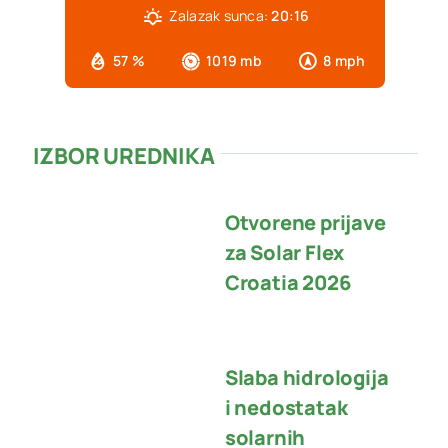
Zalazak sunca:
20:16
57 %
1019 mb
8 mph
IZBOR UREDNIKA
Otvorene prijave
za Solar Flex
Croatia 2026
Slaba hidrologija
i nedostatak
solarnih