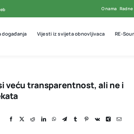
O nama
Radne 
reb
a događanja
Vijesti iz svijeta obnovljivaca
RE-Sour
 veću transparentnost, ali ne i
ekata