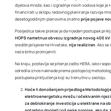
dijelova mreže, kao i izgradnje novih vodova koje je
financirati u sklopu redovnog planiranja razvoja mre
desetogodišnjim planovima znatno
prije pojave no
Posljedica takve prakse je da nijedan postupak prik
HOPS nametnuo obvezu izgradnje novog 400 kV
središnje/sjeverne Hrvatske,
nije realiziran
. Ako se
neće bitno promijeniti.
Na kraju, postavlja se pitanje zašto HERA, iako rasp
odredila iznos naknade prema postojećoj metodologi
postupaka priključenja koji su trenutno u zastoju.
Hoće li donošenjem prijedloga Metodologije
elektroenergetsku mrežu i očekivanim njezi
za deblokiranje investicija u elektrane na obn
potrebno donijeti još neke propise, ako da,