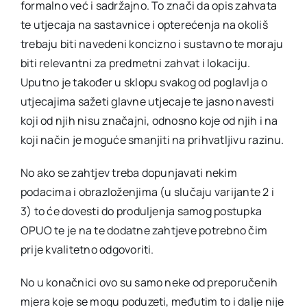
formalno već i sadržajno. To znači da opis zahvata
te utjecaja na sastavnice i opterećenja na okoliš
trebaju biti navedeni koncizno i sustavno te moraju
biti relevantni za predmetni zahvat i lokaciju.
Uputno je također u sklopu svakog od poglavlja o
utjecajima sažeti glavne utjecaje te jasno navesti
koji od njih nisu značajni, odnosno koje od njih i na
koji način je moguće smanjiti na prihvatljivu razinu.
No ako se zahtjev treba dopunjavati nekim
podacima i obrazloženjima (u slučaju varijante 2 i
3) to će dovesti do produljenja samog postupka
OPUO te je na te dodatne zahtjeve potrebno čim
prije kvalitetno odgovoriti.
No u konačnici ovo su samo neke od preporučenih
mjera koje se mogu poduzeti, međutim to i dalje nije