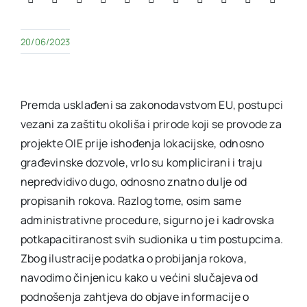
20/06/2023
Premda usklađeni sa zakonodavstvom EU, postupci
vezani za zaštitu okoliša i prirode koji se provode za
projekte OIE prije ishođenja lokacijske, odnosno
građevinske dozvole, vrlo su komplicirani i traju
nepredvidivo dugo, odnosno znatno dulje od
propisanih rokova. Razlog tome, osim same
administrativne procedure, sigurno je i kadrovska
potkapacitiranost svih sudionika u tim postupcima.
Zbog ilustracije podatka o probijanja rokova,
navodimo činjenicu kako u većini slučajeva od
podnošenja zahtjeva do objave informacije o