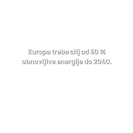
Europa treba cilj od 60 %
obnovljive energije do 2040.