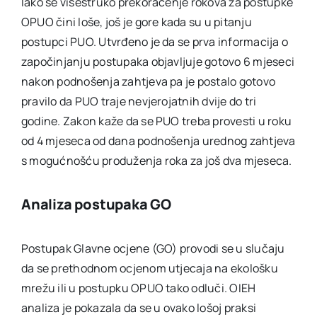
Iako se višestruko prekoračenje rokova za postupke
OPUO čini loše, još je gore kada su u pitanju
postupci PUO. Utvrđeno je da se prva informacija o
započinjanju postupaka objavljuje gotovo 6 mjeseci
nakon podnošenja zahtjeva pa je postalo gotovo
pravilo da PUO traje nevjerojatnih dvije do tri
godine. Zakon kaže da se PUO treba provesti u roku
od 4 mjeseca od dana podnošenja urednog zahtjeva
s mogućnošću produženja roka za još dva mjeseca.
Analiza postupaka GO
Postupak Glavne ocjene (GO) provodi se u slučaju
da se prethodnom ocjenom utjecaja na ekološku
mrežu ili u postupku OPUO tako odluči. OIEH
analiza je pokazala da se u ovako lošoj praksi