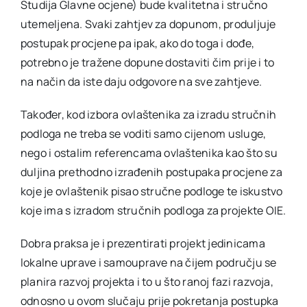
Studija Glavne ocjene) bude kvalitetna i stručno
utemeljena. Svaki zahtjev za dopunom, produljuje
postupak procjene pa ipak, ako do toga i dođe,
potrebno je tražene dopune dostaviti čim prije i to
na način da iste daju odgovore na sve zahtjeve.
Također, kod izbora ovlaštenika za izradu stručnih
podloga ne treba se voditi samo cijenom usluge,
nego i ostalim referencama ovlaštenika kao što su
duljina prethodno izrađenih postupaka procjene za
koje je ovlaštenik pisao stručne podloge te iskustvo
koje ima s izradom stručnih podloga za projekte OIE.
Dobra praksa je i prezentirati projekt jedinicama
lokalne uprave i samouprave na čijem području se
planira razvoj projekta i to u što ranoj fazi razvoja,
odnosno u ovom slučaju prije pokretanja postupka