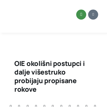
Skip
to
content
OIE okolišni postupci i
dalje višestruko
probijaju propisane
rokove