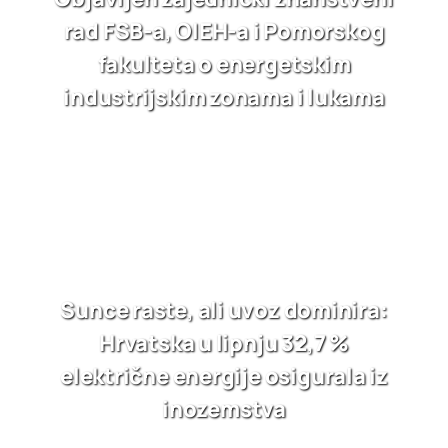
rad FSB-a, OIEH-a i Pomorskog
fakulteta o energetskim
industrijskim zonama i lukama
Sunce raste, ali uvoz dominira:
Hrvatska u lipnju 32,7 %
električne energije osigurala iz
inozemstva