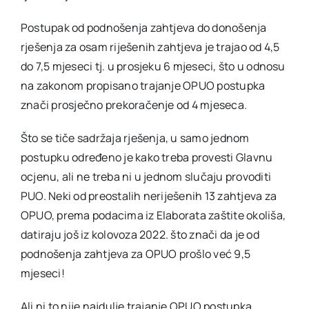
Postupak od podnošenja zahtjeva do donošenja
rješenja za osam riješenih zahtjeva je trajao od 4,5
do 7,5 mjeseci tj. u prosjeku 6 mjeseci, što u odnosu
na zakonom propisano trajanje OPUO postupka
znači prosječno prekoračenje od 4 mjeseca.
Što se tiče sadržaja rješenja, u samo jednom
postupku određeno je kako treba provesti Glavnu
ocjenu, ali ne treba ni u jednom slučaju provoditi
PUO. Neki od preostalih neriješenih 13 zahtjeva za
OPUO, prema podacima iz Elaborata zaštite okoliša,
datiraju još iz kolovoza 2022. što znači da je od
podnošenja zahtjeva za OPUO prošlo već 9,5
mjeseci!
Ali ni to nije najdulje trajanje OPUO postupka.