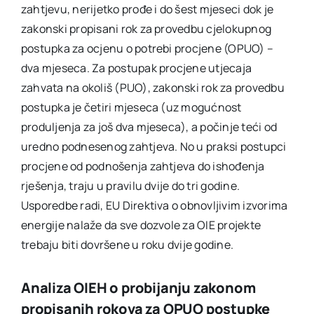
zahtjevu, nerijetko prođe i do šest mjeseci dok je
zakonski propisani rok za provedbu cjelokupnog
postupka za ocjenu o potrebi procjene (OPUO) –
dva mjeseca. Za postupak procjene utjecaja
zahvata na okoliš (PUO), zakonski rok za provedbu
postupka je četiri mjeseca (uz mogućnost
produljenja za još dva mjeseca), a počinje teći od
uredno podnesenog zahtjeva. No u praksi postupci
procjene od podnošenja zahtjeva do ishođenja
rješenja, traju u pravilu dvije do tri godine.
Usporedbe radi, EU Direktiva o obnovljivim izvorima
energije nalaže da sve dozvole za OIE projekte
trebaju biti dovršene u roku dvije godine.
Analiza OIEH o probijanju zakonom
propisanih rokova za OPUO postupke