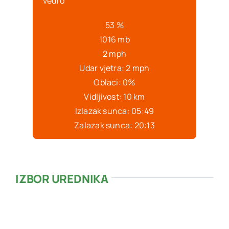
vedro
53 %
1016 mb
2 mph
Udar vjetra:
2 mph
Oblaci:
0%
Vidljivost:
10 km
Izlazak sunca:
05:49
Zalazak sunca:
20:13
IZBOR UREDNIKA