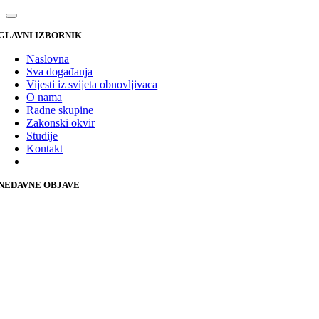
GLAVNI IZBORNIK
Naslovna
Sva događanja
Vijesti iz svijeta obnovljivaca
O nama
Radne skupine
Zakonski okvir
Studije
Kontakt
NEDAVNE OBJAVE