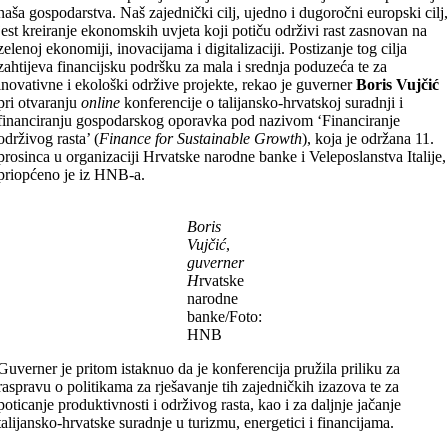
naša gospodarstva. Naš zajednički cilj, ujedno i dugoročni europski cilj
jest kreiranje ekonomskih uvjeta koji potiču održivi rast zasnovan na
zelenoj ekonomiji, inovacijama i digitalizaciji. Postizanje tog cilja
zahtijeva financijsku podršku za mala i srednja poduzeća te za
inovativne i ekološki održive projekte, rekao je guverner
Boris Vujčić
pri otvaranju
online
konferencije o talijansko-hrvatskoj suradnji i
financiranju gospodarskog oporavka pod nazivom ‘Financiranje
održivog rasta’ (
Finance for Sustainable Growth
), koja je održana 11.
prosinca u organizaciji Hrvatske narodne banke i Veleposlanstva Italije,
priopćeno je iz HNB-a.
Boris
Vujčić
,
guverner
H
rvatske
narodne
banke/Foto:
HNB
Guverner je pritom istaknuo da je konferencija pružila priliku za
raspravu o politikama za rješavanje tih zajedničkih izazova te za
poticanje produktivnosti i održivog rasta, kao i za daljnje jačanje
talijansko-hrvatske suradnje u turizmu, energetici i financijama.