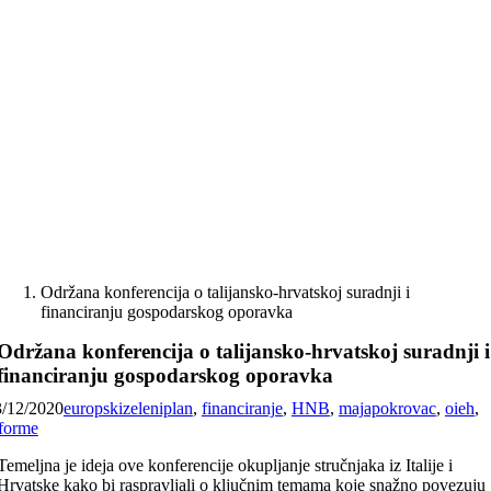
Skip
to
content
Održana konferencija o talijansko-hrvatskoj suradnji i
financiranju gospodarskog oporavka
Održana konferencija o talijansko-hrvatskoj suradnji i
financiranju gospodarskog oporavka
3/12/2020
europskizeleniplan
,
financiranje
,
HNB
,
majapokrovac
,
oieh
,
forme
Temeljna je ideja ove konferencije okupljanje stručnjaka iz Italije i
Hrvatske kako bi raspravljali o ključnim temama koje snažno povezuju