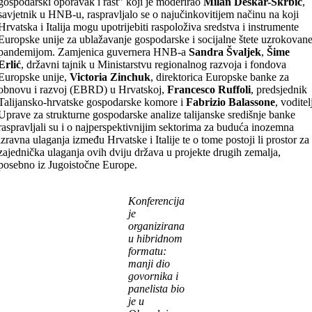
gospodarski oporavak i rast” koji je moderirao
Milan Deskar-Škrbić
,
savjetnik u HNB-u, raspravljalo se o najučinkovitijem načinu na koji
Hrvatska i Italija mogu upotrijebiti raspoloživa sredstva i instrumente
Europske unije za ublažavanje gospodarske i socijalne štete uzrokovan
pandemijom. Zamjenica guvernera HNB-a
Sandra Švaljek
,
Šime
Erlić
, državni tajnik u Ministarstvu regionalnog razvoja i fondova
Europske unije,
Victoria Zinchuk
, direktorica Europske banke za
obnovu i razvoj (EBRD) u Hrvatskoj,
Francesco Ruffoli
, predsjednik
Talijansko-hrvatske gospodarske komore i
Fabrizio Balassone
, voditel
Uprave za strukturne gospodarske analize talijanske središnje banke
raspravljali su i o najperspektivnijim sektorima za buduća inozemna
izravna ulaganja između Hrvatske i Italije te o tome postoji li prostor za
zajednička ulaganja ovih dviju država u projekte drugih zemalja,
posebno iz Jugoistočne Europe.
Konferencija
je
organizirana
u hibridnom
formatu:
manji dio
govornika i
panelista bio
je u