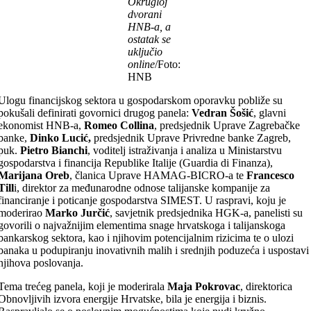
Okrugloj
dvorani
HNB-a, a
ostatak se
uključio
online
/Foto:
HNB
Ulogu financijskog sektora u gospodarskom oporavku pobliže su
pokušali definirati govornici drugog panela:
Vedran Šošić
, glavni
ekonomist HNB-a,
Romeo Collina
, predsjednik Uprave Zagrebačke
banke,
Dinko Lucić,
predsjednik Uprave Privredne banke Zagreb,
puk.
Pietro Bianchi
, voditelj istraživanja i analiza u Ministarstvu
gospodarstva i financija Republike Italije (Guardia di Finanza),
Marijana Oreb
, članica Uprave HAMAG-BICRO-a te
Francesco
Till
i, direktor za međunarodne odnose talijanske kompanije za
financiranje i poticanje gospodarstva SIMEST. U raspravi, koju je
moderirao
Marko Jurčić
, savjetnik predsjednika HGK-a, panelisti su
govorili o najvažnijim elementima snage hrvatskoga i talijanskoga
bankarskog sektora, kao i njihovim potencijalnim rizicima te o ulozi
banaka u podupiranju inovativnih malih i srednjih poduzeća i uspostavi
njihova poslovanja.
Tema trećeg panela, koji je moderirala
Maja Pokrovac
, direktorica
Obnovljivih izvora energije Hrvatske, bila je energija i biznis.