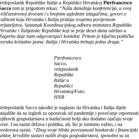
Veleposlanik Republike Italije u Republici Hrvatskoj
Pierfrancesco
Sacco
tom je prigodom rekao:
“Naša današnja konferencija, u ovoj
veličanstvenoj dvorani i s brojnim uglednim izlagačima, govori o
važnosti koju Hrvatska i Italija pridaju svojemu povijesnom
prijateljstvu. Sastanak Koordinacijskog odbora ministara Republike
Hrvatske i Talijanske Republike koji se prije deset dana održao u
Zagrebu daje nam odgovarajući kontekst. Pritom je ključna politička
poruka kristalno jasna: Italija i Hrvatska trebaju jedna drugu.”
Pierfrancesco
Sacco
,
veleposlanik
Republike
Italije u
Republici
Hrvatskoj/Foto:
HNB
Veleposlanik Sacco također je naglasio da Hrvatska i Italija dijele
stajalište da su izgledi za oporavak od pandemije i povećanje otpornosti
njihovih gospodarstava u budućnosti bolji ako dodatno ojačaju svoje
veze. I na razini država i politika, ali, što je iznimno važno, i na
poslovnoj razini.
“Zbog svoje bliske povezanosti bankarski i financijski
sektor, krvožilni sustavi naših dvaju gospodarstava, sposobni su za