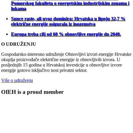
Pomorskog fakulteta o energetskim industrijskim zonama i
lukama
Sunce raste, ali uvoz dominira: Hrvatska u lipnju 32,7 %
električne energije osigurala iz inozemstva
Europa treba cilj od 60 % obnovljive energije do 2040.
O UDRUŽENJU
Gospodarsko-interesno udruženje Obnovljivi izvori energije Hrvatske
okuplja proizvođače električne energije iz obnovljivih izvora. U
posljednjih 15 godina u Hrvatskoj investicije u obnovljive izvore
energije gotovo isključivo nosi privatni sektor.
Više o udruženju
OIEH is a proud member