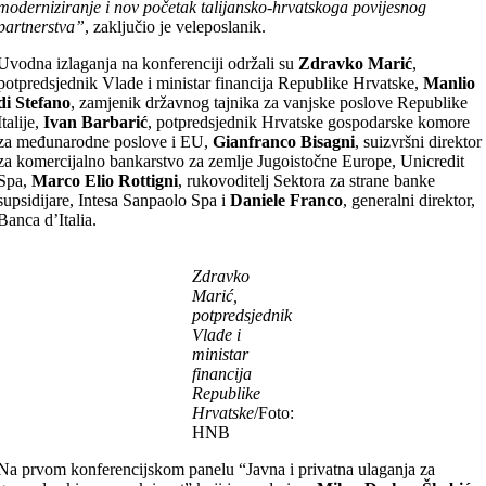
moderniziranje i nov početak talijansko-hrvatskoga povijesnog
partnerstva”
, zaključio je veleposlanik.
Uvodna izlaganja na konferenciji održali su
Zdravko Marić
,
potpredsjednik Vlade i ministar financija Republike Hrvatske,
Manlio
di Stefano
, zamjenik državnog tajnika za vanjske poslove Republike
Italije,
Ivan Barbarić
, potpredsjednik Hrvatske gospodarske komore
za međunarodne poslove i EU,
Gianfranco Bisagni
, suizvršni direktor
za komercijalno bankarstvo za zemlje Jugoistočne Europe, Unicredit
Spa,
Marco Elio Rottigni
, rukovoditelj Sektora za strane banke
supsidijare, Intesa Sanpaolo Spa i
Daniele Franco
, generalni direktor,
Banca d’Italia.
Zdravko
Marić,
potpredsjednik
Vlade i
ministar
financija
Republike
Hrvatske
/Foto:
HNB
Na prvom konferencijskom panelu “Javna i privatna ulaganja za