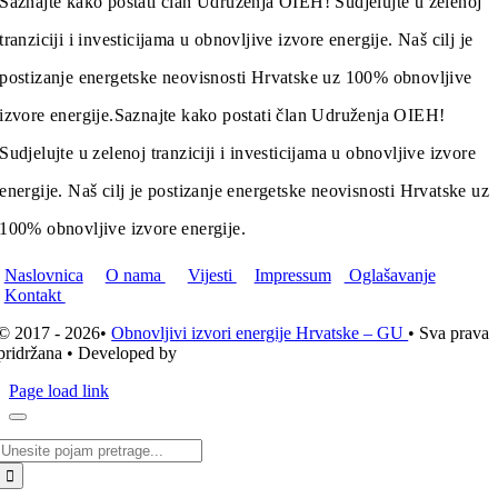
Saznajte kako postati član Udruženja OIEH! Sudjelujte u zelenoj
tranziciji i investicijama u obnovljive izvore energije. Naš cilj je
postizanje energetske neovisnosti Hrvatske uz 100% obnovljive
izvore energije.
Saznajte kako postati član Udruženja OIEH!
Sudjelujte u zelenoj tranziciji i investicijama u obnovljive izvore
energije. Naš cilj je postizanje energetske neovisnosti Hrvatske uz
100% obnovljive izvore energije.
Naslovnica
O nama
Vijesti
Impressum
Oglašavanje
Kontakt
© 2017 - 2026•
Obnovljivi izvori energije Hrvatske – GU
• Sva prava
pridržana • Developed by
ICE STUDIO d.o.o.
Page load link
Traži...