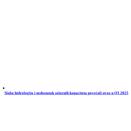
Slaba hidrologija i nedostatak solarnih kapaciteta povećali uvoz u Q3 2025