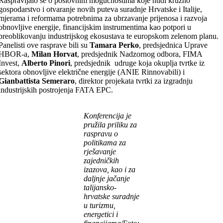
Raspravljalo se o poslovnim mogućnostima koje nudi kružno
gospodarstvo i otvaranje novih puteva suradnje Hrvatske i Italije,
mjerama i reformama potrebnima za ubrzavanje prijenosa i razvoja
obnovljive energije, financijskim instrumentima kao potpori u
preoblikovanju industrijskog ekosustava te europskom zelenom planu.
Panelisti ove rasprave bili su
Tamara Perko
, predsjednica Uprave
HBOR-a,
Milan Horvat
, predsjednik Nadzornog odbora, FIMA
Invest,
Alberto Pinori
, predsjednik udruge koja okuplja tvrtke iz
sektora obnovljive električne energije (ANIE Rinnovabili) i
Gianbattista Semeraro
, direktor projekata tvrtki za izgradnju
industrijskih postrojenja FATA EPC.
Konferencija je
pružila priliku za
raspravu o
politikama za
rješavanje
zajedničkih
izazova, kao i za
daljnje jačanje
talijansko-
hrvatske suradnje
u turizmu,
energetici i