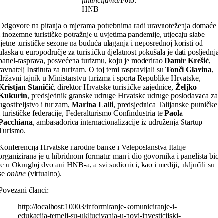
financijama
/Foto:
HNB
Odgovore na pitanja o mjerama potrebnima radi uravnoteženja domaće
i inozemne turističke potražnje u uvjetima pandemije, utjecaju slabe
ljetne turističke sezone na buduća ulaganja i neposrednoj koristi od
ulaska u europodručje za turističku djelatnost pokušala je dati posljednj
panel-rasprava, posvećena turizmu, koju je moderirao
Damir Krešić
,
ravnatelj Instituta za turizam. O toj temi raspravljali su
Tonči Glavina
,
državni tajnik u Ministarstvu turizma i sporta Republike Hrvatske,
Kristjan Staničić
, direktor Hrvatske turističke zajednice,
Željko
Kukurin
, predsjednik granske udruge Hrvatske udruge poslodavaca za
ugostiteljstvo i turizam,
Marina Lalli
, predsjednica Talijanske putničke
i turističke federacije, Federalturismo Confindustria te
Paola
Pacchiana
, ambasadorica internacionalizacije iz udruženja Startup
Turismo.
Konferencija Hrvatske narodne banke i Veleposlanstva Italije
organizirana je u hibridnom formatu: manji dio govornika i panelista bi
je u Okrugloj dvorani HNB-a, a svi sudionici, kao i mediji, uključili su
se
online
(virtualno).
Povezani članci:
http://localhost:10003/informiranje-komuniciranje-i-
edukacija-temelj-su-ukljucivanja-u-novi-investicijski-