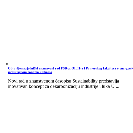
Objavljen zajednički znanstveni rad FSB-a, OIEH-a i Pomorskog fakulteta o energets
industrijskim zonama i lukama
Novi rad u znanstvenom časopisu Sustainability predstavlja
inovativan koncept za dekarbonizaciju industrije i luka U ...