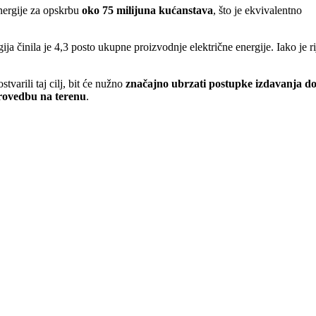
nergije za opskrbu
oko 75 milijuna kućanstava
, što je ekvivalentno
a činila je 4,3 posto ukupne proizvodnje električne energije. Iako je ri
.
tvarili taj cilj, bit će nužno
značajno ubrzati postupke izdavanja d
provedbu na terenu
.