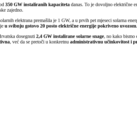
 od
350 GW instaliranih kapaciteta
danas. To je dovoljno električne e
ske zajedno.
larnih elektrana premašila je 1 GW, a u prvih pet mjeseci solarna energij
 je
u svibnju gotovo 20 posto električne energije pokriveno uvozom
Hrvatska dosegnuti
2,4 GW instalirane solarne snage
, no kako bismo os
tivna
, već da se pretoči u konkretnu
administrativnu učinkovitost i 