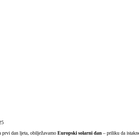
25
 prvi dan ljeta, obilježavamo
Europski solarni dan
– priliku da istakn