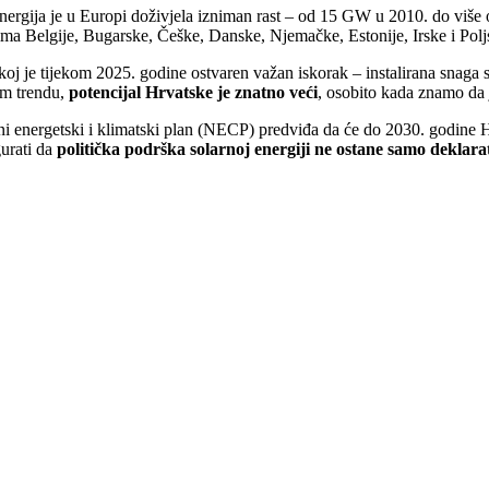
nergija je u Europi doživjela izniman rast – od 15 GW u 2010. do više
ma Belgije, Bugarske, Češke, Danske, Njemačke, Estonije, Irske i Polj
oj je tijekom 2025. godine ostvaren važan iskorak – instalirana snaga so
om trendu,
potencijal Hrvatske je znatno veći
, osobito kada znamo da
i energetski i klimatski plan (NECP) predviđa da će do 2030. godine 
gurati da
politička podrška solarnoj energiji ne ostane samo deklara