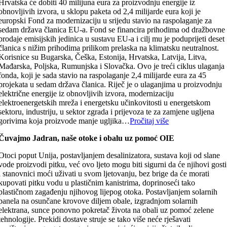
Hrvatska će dobiti 40 milijuna eura za proizvodnju energije iz
obnovljivih izvora, u sklopu paketa od 2,4 milijarde eura koji je
europski Fond za modernizaciju u srijedu stavio na raspolaganje za
sedam država članica EU-a. Fond se financira prihodima od dražbovne
prodaje emisijskih jedinica u sustavu EU-a i cilj mu je poduprijeti deset
članica s nižim prihodima prilikom prelaska na klimatsku neutralnost.
Korisnice su Bugarska, Češka, Estonija, Hrvatska, Latvija, Litva,
Mađarska, Poljska, Rumunjska i Slovačka. Ovo je treći ciklus ulaganja
fonda, koji je sada stavio na raspolaganje 2,4 milijarde eura za 45
projekata u sedam država članica. Riječ je o ulaganjima u proizvodnju
električne energije iz obnovljivih izvora, modernizaciju
elektroenergetskih mreža i energetsku učinkovitosti u energetskom
sektoru, industriju, u sektor zgrada i prijevoza te za zamjene ugljena
gorivima koja proizvode manje ugljika…
Pročitaj više
Čuvajmo Jadran, naše otoke i obalu uz pomoć OIE
Otoci poput Unija, postavljanjem desalinizatora, sustava koji od slane
vode proizvodi pitku, već ovo ljeto mogu biti sigurni da će njihovi gosti
i stanovnici moći uživati u svom ljetovanju, bez brige da će morati
kupovati pitku vodu u plastičnim kanistrima, doprinoseći tako
plastičnom zagađenju njihovog lijepog otoka. Postavljanjem solarnih
panela na osunčane krovove diljem obale, izgradnjom solarnih
elektrana, sunce ponovno pokretač života na obali uz pomoć zelene
tehnologije. Prekidi dostave struje se tako više neće rješavati