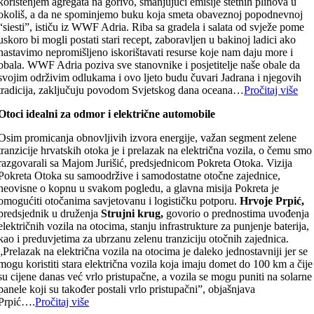
korištenjem agregata na gorivo, smanjujući emisije štetnih plinova u
okoliš, a da ne spominjemo buku koja smeta obaveznoj popodnevnoj
“siesti”, ističu iz WWF Adria. Riba sa gradela i salata od svježe pome
uskoro bi mogli postati stari recept, zaboravljen u bakinoj ladici ako
nastavimo nepromišljeno iskorištavati resurse koje nam daju more i
obala. WWF Adria poziva sve stanovnike i posjetitelje naše obale da
svojim održivim odlukama i ovo ljeto budu čuvari Jadrana i njegovih
tradicija, zaključuju povodom Svjetskog dana oceana…
Pročitaj više
Otoci idealni za odmor i električne automobile
Osim promicanja obnovljivih izvora energije, važan segment zelene
tranzicije hrvatskih otoka je i prelazak na električna vozila, o čemu smo
razgovarali sa Majom Jurišić, predsjednicom Pokreta Otoka. Vizija
Pokreta Otoka su samoodržive i samodostatne otočne zajednice,
neovisne o kopnu u svakom pogledu, a glavna misija Pokreta je
omogućiti otočanima savjetovanu i logističku potporu.
Hrvoje Prpić,
predsjednik u druženja
Strujni krug,
govorio o prednostima uvođenja
električnih vozila na otocima, stanju infrastrukture za punjenje baterija,
kao i preduvjetima za ubrzanu zelenu tranziciju otočnih zajednica.
„Prelazak na električna vozila na otocima je daleko jednostavniji jer se
mogu koristiti stara električna vozila koja imaju domet do 100 km a čije
su cijene danas već vrlo pristupačne, a vozila se mogu puniti na solarne
panele koji su također postali vrlo pristupačni”, objašnjava
Prpić….
Pročitaj više