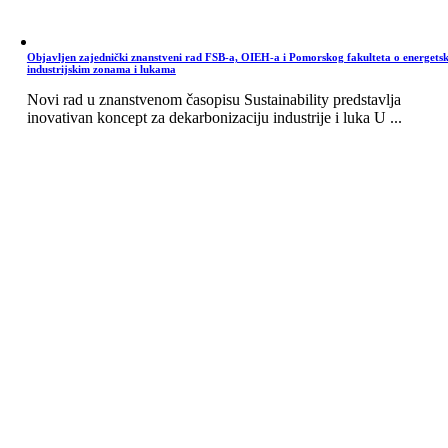
Objavljen zajednički znanstveni rad FSB-a, OIEH-a i Pomorskog fakulteta o energets
industrijskim zonama i lukama
Novi rad u znanstvenom časopisu Sustainability predstavlja
inovativan koncept za dekarbonizaciju industrije i luka U ...