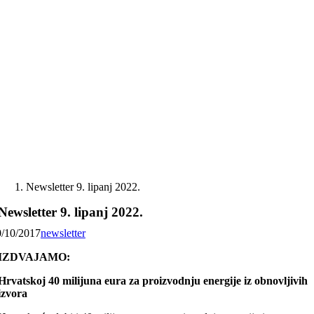
Skip
to
content
Newsletter 9. lipanj 2022.
Newsletter 9. lipanj 2022.
0/10/2017
newsletter
IZDVAJAMO:
Hrvatskoj 40 milijuna eura za proizvodnju energije iz obnovljivih
izvora