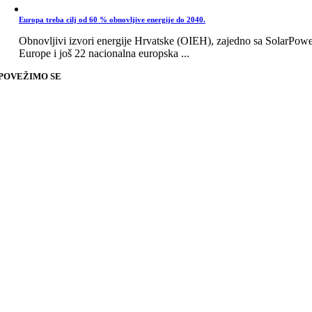
Europa treba cilj od 60 % obnovljive energije do 2040.
Obnovljivi izvori energije Hrvatske (OIEH), zajedno sa SolarPow
Europe i još 22 nacionalna europska ...
POVEŽIMO SE
Go
to
Top