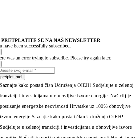
PRETPLATITE SE NA NAŠ NEWSLETTER
u have been successfully subscribed.
re was an error trying to subscribe. Please try again later.
pretplati me!
Saznajte kako postati član Udruženja OIEH! Sudjelujte u zelenoj
tranziciji i investicijama u obnovljive izvore energije. Naš cilj je
postizanje energetske neovisnosti Hrvatske uz 100% obnovljive
izvore energije.
Saznajte kako postati član Udruženja OIEH!
Sudjelujte u zelenoj tranziciji i investicijama u obnovljive izvore
energije. Naš cilj je postizanje energetske neovisnosti Hrvatske uz