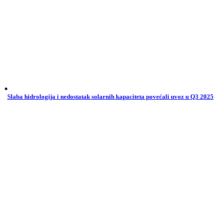
Slaba hidrologija i nedostatak solarnih kapaciteta povećali uvoz u Q3 2025