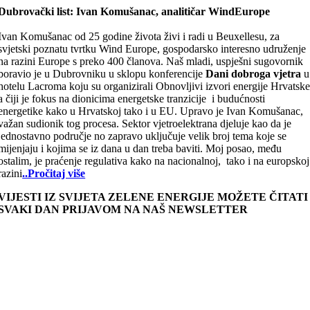
Dubrovački list: Ivan Komušanac, analitičar WindEurope
Ivan Komušanac od 25 godine života živi i radi u Beuxellesu, za
svjetski poznatu tvrtku Wind Europe, gospodarsko interesno udruženje
na razini Europe s preko 400 članova. Naš mladi, uspješni sugovornik
boravio je u Dubrovniku u sklopu konferencije
Dani dobroga vjetra
u
hotelu Lacroma koju su organizirali Obnovljivi izvori energije Hrvatsk
a čiji je fokus na dionicima energetske tranzicije i budućnosti
energetike kako u Hrvatskoj tako i u EU. Upravo je Ivan Komušanac,
važan sudionik tog procesa. Sektor vjetroelektrana djeluje kao da je
jednostavno područje no zapravo uključuje velik broj tema koje se
mijenjaju i kojima se iz dana u dan treba baviti. Moj posao, među
ostalim, je praćenje regulativa kako na nacionalnoj, tako i na europskoj
razini
..Pročitaj više
VIJESTI IZ SVIJETA ZELENE ENERGIJE MOŽETE ČITATI
SVAKI DAN PRIJAVOM NA NAŠ NEWSLETTER