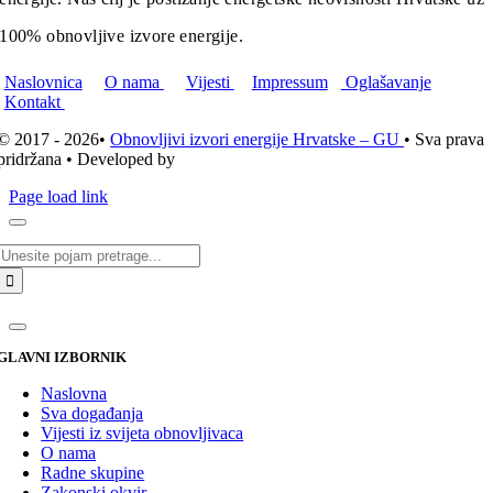
100% obnovljive izvore energije.
Naslovnica
O nama
Vijesti
Impressum
Oglašavanje
Kontakt
© 2017 - 2026•
Obnovljivi izvori energije Hrvatske – GU
• Sva prava
pridržana • Developed by
ICE STUDIO d.o.o.
Page load link
Traži...
GLAVNI IZBORNIK
Naslovna
Sva događanja
Vijesti iz svijeta obnovljivaca
O nama
Radne skupine
Zakonski okvir