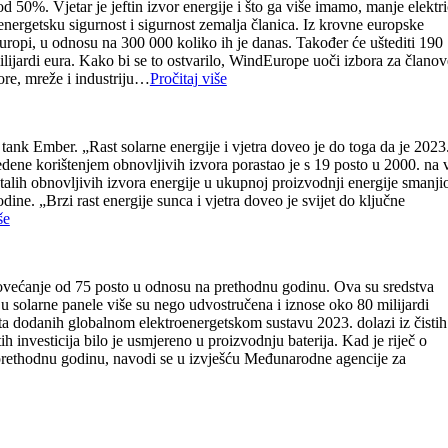
d 50%. Vjetar je jeftin izvor energije i što ga više imamo, manje elektr
energetsku sigurnost i sigurnost zemalja članica. Iz krovne europske
Europi, u odnosu na 300 000 koliko ih je danas. Također će uštediti 190
ijardi eura. Kako bi se to ostvarilo, WindEurope uoči izbora za članov
ore, mreže i industriju…
Pročitaj više
 tank Ember. „Rast solarne energije i vjetra doveo je do toga da je 2023
dene korištenjem obnovljivih izvora porastao je s 19 posto u 2000. na 
stalih obnovljivih izvora energije u ukupnoj proizvodnji energije smanji
ine. „Brzi rast energije sunca i vjetra doveo je svijet do ključne
še
a povećanje od 75 posto u odnosu na prethodnu godinu. Ova su sredstva
 u solarne panele više su nego udvostručena i iznose oko 80 milijardi
teta dodanih globalnom elektroenergetskom sustavu 2023. dolazi iz čistih
h investicija bilo je usmjereno u proizvodnju baterija. Kad je riječ o
na prethodnu godinu, navodi se u izvješću Međunarodne agencije za