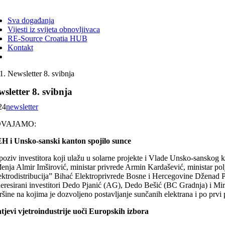
ggle
vigation
Sva događanja
Vijesti iz svijeta obnovljivaca
RE-Source Croatia HUB
Kontakt
Newsletter 8. svibnja
sletter 8. svibnja
24
newsletter
DVAJAMO:
H i Unsko-sanski kanton spojilo sunce
poziv investitora koji ulažu u solarne projekte i Vlade Unsko-sanskog 
đenja Almir Imširović, ministar privrede Armin Kardašević, ministar p
ektrodistribucija” Bihać Elektroprivrede Bosne i Hercegovine Dženad P
neresirani investitori Dedo Pjanić (AG), Dedo Bešić (BC Gradnja) i Mi
ršine na kojima je dozvoljeno postavljanje sunčanih elektrana i po pr
tjevi vjetroindustrije uoči Europskih izbora