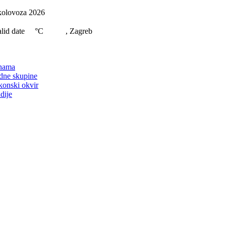
Skip
kolovoza 2026
to
content
lid date
°C
, Zagreb
on
nama
dne skupine
konski okvir
dije