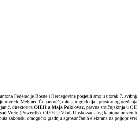
kantona Federacije Bosne i Hercegovine posjetili smo u utorak 7. svibn
oljoprivrede Mehmed Ćenanović, ministar građenja i prostornog uređen
janić, direktorica
OIEH-a Maja Pokrovac
, pravna stručnjakinja u O
rsad Vreto (Powerdis). OIEH je Vladi Unsko-sanskog kantona prezentira
vi puta zakonski omogućio gradnju agrosunčanih elektrana na poljopri