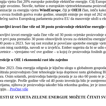
gija vjetra čini 20% europske potrošnje električne energije. Cilj Europ
rgije uvozimo. Štoviše, turbine u europskim vjetroelektranama proizvode
nizacije za energiju vjetra
WindEurope
, čiji je
OIEH
član, ističu kak
 uvoza fosilnih goriva svake godine, smanjiti emisije po stopi od 262 
edećeg saziva Europskog parlamenta poziva EU da masovnije uloži u ele
ovljivi izvori čine više od 30 posto proizvodnje električne energije 
vljivi izvori energije sada čine više od 30 posto svjetske proizvodnje e
jet prvi puta premašio 30 posto obnovljivih izvora za električnu energi
0 posto u 2023. Sav taj rast rezultat je povećane upotrebe energije vjet
kom istog razdoblja, navodi se u izvješću. Ember sugerira da bi se udio e
retnice – vjerojatno već ove godine – u kojoj će proizvodnja fosilnih g
esticije u OIE i ekonomski rast idu zajedno
ine 2023. čista energija odigrala je ključnu ulogu u globalnom gospodar
ltirala proizvodnjom čiste tehnologije koja doprinosi rastu globalnog B
ra. Osim solarnih, proizvodnja baterija porasla je za oko 60 posto te je
ra energije. Prošle godine više od 40 posto investicija bilo je usmjereno
erijama, njihova je proizvodnja također bila rekordna godina, jer je iz
rgiju…
Pročitaj više
JESTI IZ SVIJETA ZELENE ENERGIJE MOŽETE ČITATI 