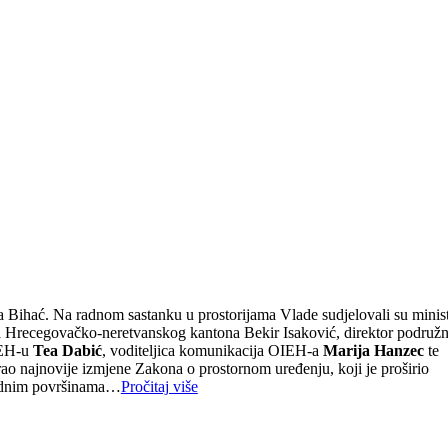
ja Bihać. Na radnom sastanku u prostorijama Vlade sudjelovali su minis
ja Hrecegovačko-neretvanskog kantona Bekir Isaković, direktor podružn
IEH-u
Tea Dabić
, voditeljica komunikacija OIEH-a
Marija Hanzec
te
o najnovije izmjene Zakona o prostornom uređenju, koji je proširio
vrednim površinama…
Pročitaj više