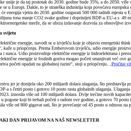
ske unije je da taj postotak do 2030. godine bude 35%, a do 2050. više o
 se u Europi. Dakle, to je strateška industrija koja povećava europsku 
o će energija vjetra do 2030. godine osigurati 500 000 radnih mjesta u 
milijuna tona manje CO2 svake godine i doprinijeti BDP-u EU-a s 49 mil
ktroenergetske mreže, da se ubrza izdavanje dozvola za obnovljive izv
u svijetu
lektrične energije, navodi se u izvješću koje je objavio energetski think
ju“, kaže u priopćenju. Prema Emberovom izvješću, udio energije proizve
ra i sunca. Udio proizvodnje električne energije iz hidroelektrana i preo
lektrične energije iz fosilnih goriva mogao početi smanjivati već ove god
oriva početi opadati na globalnoj razini“, stoji u priopćenju…
Pročitaj vi
stvu jer je donijela oko 200 milijardi dolara ulaganja, što predstavlj
DP-a s četiri posto i gotovo 10 posto rasta globalnih ulaganja. Ulaganja
 2023. iznosila više od 100 milijardi dolara. Dvije trećine novih kapaci
 u pogone koji bi trebali početi s radom ove godine, a gotovo 70 posto ti
nosila više od 800 gigavat sati, što je povećanje od 45 posto u odnosu 
SVAKI DAN PRIJAVOM NA NAŠ NEWSLETTER