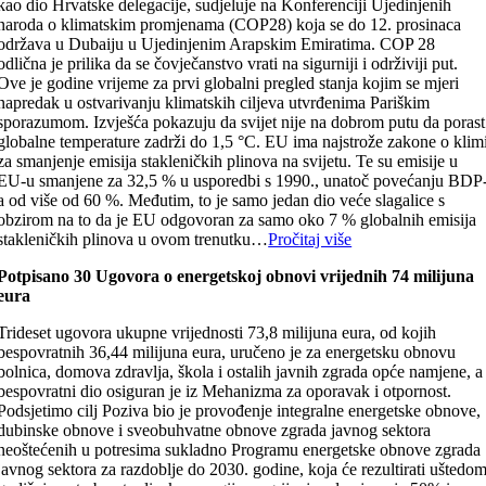
kao dio Hrvatske delegacije, sudjeluje na Konferenciji Ujedinjenih
naroda o klimatskim promjenama (COP28) koja se do 12. prosinaca
održava u Dubaiju u Ujedinjenim Arapskim Emiratima. COP 28
odlična je prilika da se čovječanstvo vrati na sigurniji i održiviji put.
Ove je godine vrijeme za prvi globalni pregled stanja kojim se mjeri
napredak u ostvarivanju klimatskih ciljeva utvrđenima Pariškim
sporazumom. Izvješća pokazuju da svijet nije na dobrom putu da porast
globalne temperature zadrži do 1,5 °C. EU ima najstrože zakone o klim
za smanjenje emisija stakleničkih plinova na svijetu. Te su emisije u
EU-u smanjene za 32,5 % u usporedbi s 1990., unatoč povećanju BDP
a od više od 60 %. Međutim, to je samo jedan dio veće slagalice s
obzirom na to da je EU odgovoran za samo oko 7 % globalnih emisija
stakleničkih plinova u ovom trenutku…
Pročitaj više
Potpisano 30 Ugovora o energetskoj obnovi vrijednih 74 milijuna
eura
Trideset ugovora ukupne vrijednosti 73,8 milijuna eura, od kojih
bespovratnih 36,44 milijuna eura, uručeno je za energetsku obnovu
bolnica, domova zdravlja, škola i ostalih javnih zgrada opće namjene, a
bespovratni dio osiguran je iz Mehanizma za oporavak i otpornost.
Podsjetimo cilj Poziva bio je provođenje integralne energetske obnove,
dubinske obnove i sveobuhvatne obnove zgrada javnog sektora
neoštećenih u potresima sukladno Programu energetske obnove zgrada
javnog sektora za razdoblje do 2030. godine, koja će rezultirati uštedo