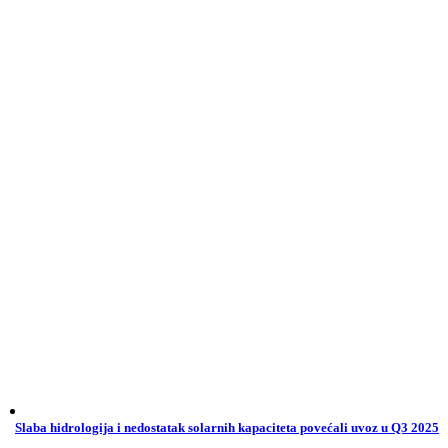
Slaba hidrologija i nedostatak solarnih kapaciteta povećali uvoz u Q3 2025