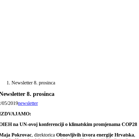
Skip
to
content
Newsletter 8. prosinca
Newsletter 8. prosinca
2/05/2019
newsletter
IZDVAJAMO:
OIEH na UN-ovoj konferenciji o klimatskim promjenama COP28
Maja Pokrovac
, direktorica
Obnovljivih izvora energije Hrvatska
,