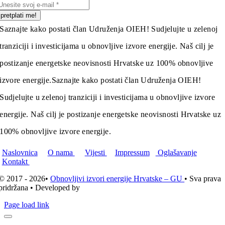
pretplati me!
Saznajte kako postati član Udruženja OIEH! Sudjelujte u zelenoj
tranziciji i investicijama u obnovljive izvore energije. Naš cilj je
postizanje energetske neovisnosti Hrvatske uz 100% obnovljive
izvore energije.
Saznajte kako postati član Udruženja OIEH!
Sudjelujte u zelenoj tranziciji i investicijama u obnovljive izvore
energije. Naš cilj je postizanje energetske neovisnosti Hrvatske uz
100% obnovljive izvore energije.
Naslovnica
O nama
Vijesti
Impressum
Oglašavanje
Kontakt
© 2017 - 2026•
Obnovljivi izvori energije Hrvatske – GU
• Sva prava
pridržana • Developed by
ICE STUDIO d.o.o.
Page load link