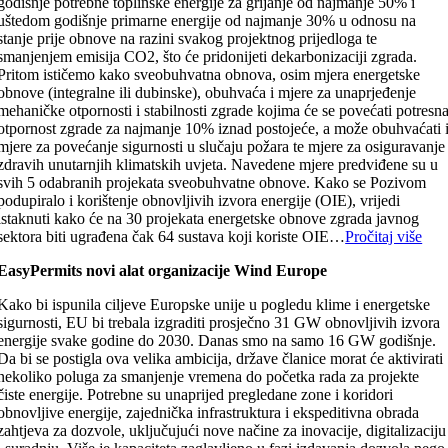
godišnje potrebne toplinske energije za grijanje od najmanje 50% i
uštedom godišnje primarne energije od najmanje 30% u odnosu na
stanje prije obnove na razini svakog projektnog prijedloga te
smanjenjem emisija CO2, što će pridonijeti dekarbonizaciji zgrada.
Pritom ističemo kako sveobuhvatna obnova, osim mjera energetske
obnove (integralne ili dubinske), obuhvaća i mjere za unaprjeđenje
mehaničke otpornosti i stabilnosti zgrade kojima će se povećati potresn
otpornost zgrade za najmanje 10% iznad postojeće, a može obuhvaćati 
mjere za povećanje sigurnosti u slučaju požara te mjere za osiguravanje
zdravih unutarnjih klimatskih uvjeta. Navedene mjere predviđene su u
svih 5 odabranih projekata sveobuhvatne obnove. Kako se Pozivom
podupiralo i korištenje obnovljivih izvora energije (OIE), vrijedi
istaknuti kako će na 30 projekata energetske obnove zgrada javnog
sektora biti ugrađena čak 64 sustava koji koriste OIE…
Pročitaj više
EasyPermits novi alat organizacije Wind Europe
Kako bi ispunila ciljeve Europske unije u pogledu klime i energetske
sigurnosti, EU bi trebala izgraditi prosječno 31 GW obnovljivih izvora
energije svake godine do 2030. Danas smo na samo 16 GW godišnje.
Da bi se postigla ova velika ambicija, države članice morat će aktivirati
nekoliko poluga za smanjenje vremena do početka rada za projekte
čiste energije. Potrebne su unaprijed pregledane zone i koridori
obnovljive energije, zajednička infrastruktura i ekspeditivna obrada
zahtjeva za dozvole, uključujući nove načine za inovacije, digitalizaciju