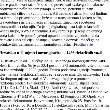
i suradnju. Više je kapaciteta zaglavljeno u fazi izdavanja dozvola nego
što se gradi, a zaostatak će se samo povećavati svake godine ako ne
poduzmemo nešto po tom pitanju. Naravno, potrebni su nam
ambiciozni ciljevi, okviri i pravila. Ali trebamo i alate. Pomoći ljudima
na terenu da prijave obrade brže te na transparentan i pošten način,
pravodobno i na pravi način angažirajući zajednice i poštujući
bioraznolikost oko njih. To je cilj digitalnog alata koji su lansirali
WindEurope, AWS i Accenture. EasyPermits je rješenje otvorenog
koda koje može pomoći javnoj upravi i lokalnim zajednicama da
prihvate i ubrzaju cijeli postupak izdavanja dozvola, radeći ga na
učinkovitiji, transparentniji i zanimljiviji način…
Pročitaj više
Hrvatska: u 11 mjeseci novoregistrirano 1486 električnih vozila
U Hrvatskoj je od 1. siječnja do 30. studenoga novoregistrirano 1486
električnih vozila, što je za 22,4 posto ili 272 automobila više u odnosu
na isto razdoblje u 2022. godini. Prema podacima agencije Promocija
plus, najviše ‘električara’, njih 392 je prodao američki proizvođač Tesla
Na drugom mjestu se nalazi Volkswagen koji je u promatranom
razdoblju prodao 194 električna automobila. Zatim, slijede Renault
(151), Dacia (115), Škoda (113) i Audi (78). U nas je od početka
godine do konca studenoga novoregistrirano 54 Hyundaija i isto toliko
Citroena te 47 BMW-a, 45 Mercedesa, 43 Peugeota i 30 Opela koje
pokreće elektromotor. Istovremeno, Kia je prodala 25, Porsche 18,
Toyota i Ford po 16, a Dongfeng 15 električnih vozila. Mini i Smart su
prodali svaki po 14, MG 12, Volvo devet, a Cupra osam takvih