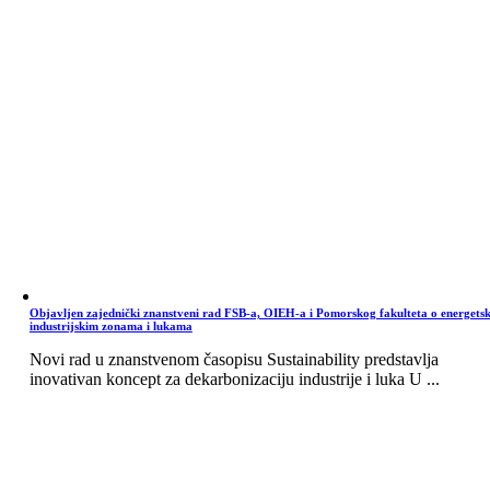
Objavljen zajednički znanstveni rad FSB-a, OIEH-a i Pomorskog fakulteta o energets
industrijskim zonama i lukama
Novi rad u znanstvenom časopisu Sustainability predstavlja
inovativan koncept za dekarbonizaciju industrije i luka U ...