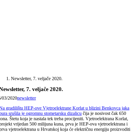
Skip
to
content
Newsletter, 7. veljače 2020.
Newsletter, 7. veljače 2020.
6/03/2020
newsletter
Na gradilištu HEP-ove Vjetroelektrane Korlat u blizini Benkovca jaka
bura srušila je ogromnu stometarsku dizalicu
čija je nosivost čak 650
tona. Štetu koja je nastala tek treba procijeniti. Vjetroelektrana Korlat,
projekt vrijedan 500 milijuna kuna, prva je HEP-ova vjetroelektrana i
prva vjetroelektrana u Hrvatskoj koja će električnu energiju proizvoditi