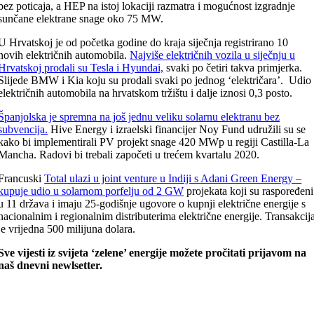
bez poticaja, a HEP na istoj lokaciji razmatra i mogućnost izgradnje
sunčane elektrane snage oko 75 MW.
U Hrvatskoj je od početka godine do kraja siječnja registrirano 10
novih električnih automobila.
Najviše električnih vozila u siječnju u
Hrvatskoj prodali su Tesla i Hyundai,
svaki po četiri takva primjerka.
Slijede BMW i Kia koju su prodali svaki po jednog ‘električara’. Udio
električnih automobila na hrvatskom tržištu i dalje iznosi 0,3 posto.
Španjolska je spremna na još jednu veliku solarnu elektranu bez
subvencija.
Hive Energy i izraelski financijer Noy Fund udružili su se
kako bi implementirali PV projekt snage 420 MWp u regiji Castilla-La
Mancha. Radovi bi trebali započeti u trećem kvartalu 2020.
Francuski
Total ulazi u joint venture u Indiji s Adani Green Energy –
kupuje udio u solarnom porfelju od 2 GW
projekata koji su raspoređeni
u 11 država i imaju 25-godišnje ugovore o kupnji električne energije s
nacionalnim i regionalnim distributerima električne energije. Transakcij
je vrijedna 500 milijuna dolara.
Sve vijesti iz svijeta ‘zelene’ energije možete pročitati prijavom na
naš dnevni newlsetter.