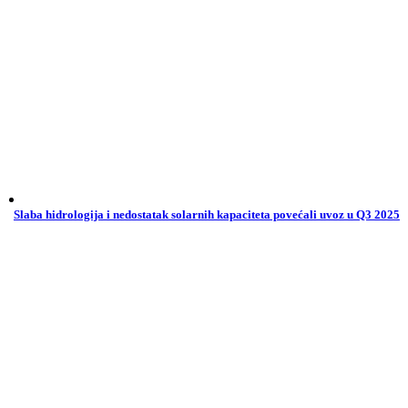
Slaba hidrologija i nedostatak solarnih kapaciteta povećali uvoz u Q3 2025