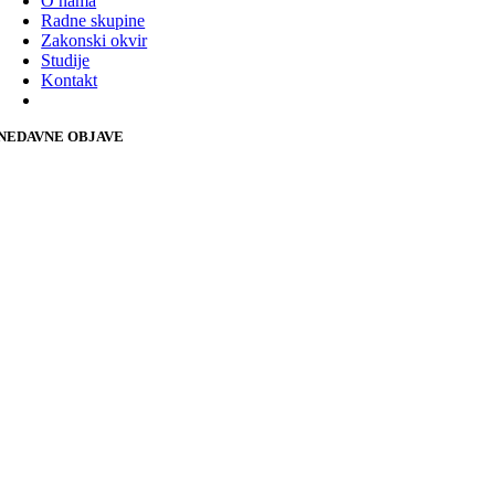
O nama
Radne skupine
Zakonski okvir
Studije
Kontakt
NEDAVNE OBJAVE