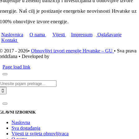
Sudjelujte u zelenoj tranziciji i investicijama u obnovljive izvore
energije. Naš cilj je postizanje energetske neovisnosti Hrvatske uz
100% obnovljive izvore energije.
Naslovnica
O nama
Vijesti
Impressum
Oglašavanje
Kontakt
© 2017 - 2026•
Obnovljivi izvori energije Hrvatske – GU
• Sva prava
pridržana • Developed by
ICE STUDIO d.o.o.
Page load link
Traži...
GLAVNI IZBORNIK
Naslovna
Sva događanja
Vijesti iz svijeta obnovljivaca