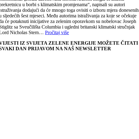
prekretnicu u borbi s klimatskim promjenama“, napisali su autori
istraživanja dodajući da će mnogo toga ovisiti o izboru mjera donesenih
u sljedećih šest mjeseci. Među autorima istraživanja za koje se očekuje
da će potaknuti inicijative za zelenim oporavkom su nobelovac Joseph
Stiglitz sa Sveučilišta Columbia i ugledni britanski klimatski stručnjak
Lord Nicholas Stern…
Pročitaj više
VIJESTI IZ SVIJETA ZELENE ENERGIJE MOŽETE ČITATI
SVAKI DAN PRIJAVOM NA NAŠ NEWSLETTER