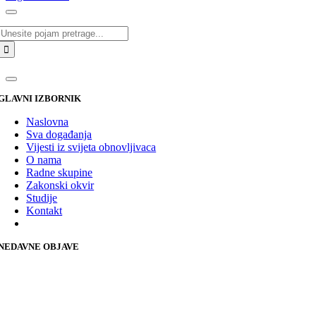
Traži...
GLAVNI IZBORNIK
Naslovna
Sva događanja
Vijesti iz svijeta obnovljivaca
O nama
Radne skupine
Zakonski okvir
Studije
Kontakt
NEDAVNE OBJAVE