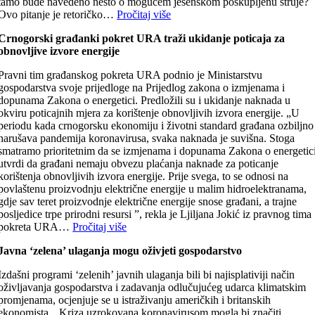
tamo bude navedeno nešto o mogućem jesenskom poskupljenu struje?
Ovo pitanje je retoričko…
Pročitaj više
Crnogorski građanki pokret URA traži ukidanje poticaja za
obnovljive izvore energije
Pravni tim građanskog pokreta URA podnio je Ministarstvu
gospodarstva svoje prijedloge na Prijedlog zakona o izmjenama i
dopunama Zakona o energetici. Predložili su i ukidanje naknada u
okviru poticajnih mjera za korištenje obnovljivih izvora energije. „U
periodu kada crnogorsku ekonomiju i životni standard građana ozbiljno
narušava pandemija koronavirusa, svaka naknada je suvišna. Stoga
smatramo prioritetnim da se izmjenama i dopunama Zakona o energetic
utvrdi da građani nemaju obvezu plaćanja naknade za poticanje
korištenja obnovljivih izvora energije. Prije svega, to se odnosi na
povlaštenu proizvodnju električne energije u malim hidroelektranama,
gdje sav teret proizvodnje električne energije snose građani, a trajne
posljedice trpe prirodni resursi ”, rekla je Ljiljana Jokić iz pravnog tima
pokreta URA…
Pročitaj više
Javna ‘zelena’ ulaganja mogu oživjeti gospodarstvo
Izdašni programi ‘zelenih’ javnih ulaganja bili bi najisplativiji način
oživljavanja gospodarstva i zadavanja odlučujućeg udarca klimatskim
promjenama, ocjenjuje se u istraživanju američkih i britanskih
ekonomista. „Kriza uzrokovana koronavirusom mogla bi značiti