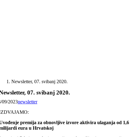
Skip
to
content
Newsletter, 07. svibanj 2020.
Newsletter, 07. svibanj 2020.
3/09/2023
newsletter
IZDVAJAMO:
Uvođenje premija za obnovljive izvore aktivira ulaganja od 1,6
milijardi eura u Hrvatskoj