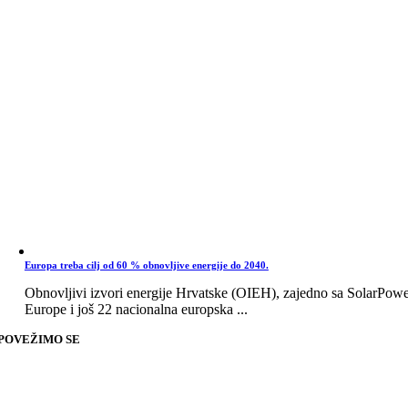
Europa treba cilj od 60 % obnovljive energije do 2040.
Obnovljivi izvori energije Hrvatske (OIEH), zajedno sa SolarPow
Europe i još 22 nacionalna europska ...
POVEŽIMO SE
Go
to
Top