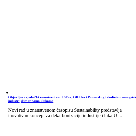
Objavljen zajednički znanstveni rad FSB-a, OIEH-a i Pomorskog fakulteta o energets
industrijskim zonama i lukama
Novi rad u znanstvenom časopisu Sustainability predstavlja
inovativan koncept za dekarbonizaciju industrije i luka U ...