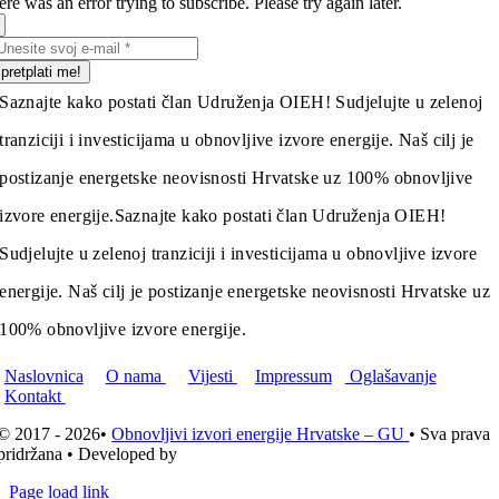
re was an error trying to subscribe. Please try again later.
pretplati me!
Saznajte kako postati član Udruženja OIEH! Sudjelujte u zelenoj
tranziciji i investicijama u obnovljive izvore energije. Naš cilj je
postizanje energetske neovisnosti Hrvatske uz 100% obnovljive
izvore energije.
Saznajte kako postati član Udruženja OIEH!
Sudjelujte u zelenoj tranziciji i investicijama u obnovljive izvore
energije. Naš cilj je postizanje energetske neovisnosti Hrvatske uz
100% obnovljive izvore energije.
Naslovnica
O nama
Vijesti
Impressum
Oglašavanje
Kontakt
© 2017 - 2026•
Obnovljivi izvori energije Hrvatske – GU
• Sva prava
pridržana • Developed by
ICE STUDIO d.o.o.
Page load link