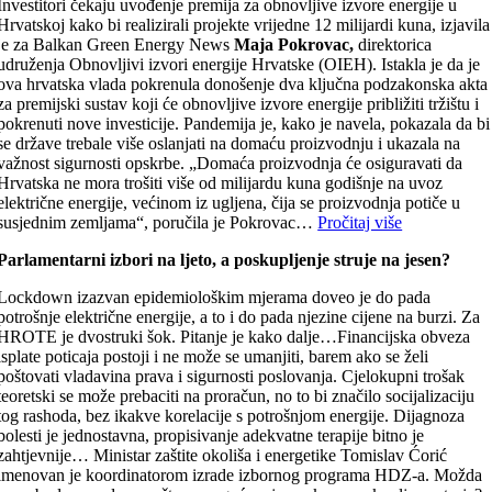
Investitori čekaju uvođenje premija za obnovljive izvore energije u
Hrvatskoj kako bi realizirali projekte vrijedne 12 milijardi kuna, izjavila
je za Balkan Green Energy News
Maja Pokrovac,
direktorica
udruženja Obnovljivi izvori energije Hrvatske (OIEH). Istakla je da je
ova hrvatska vlada pokrenula donošenje dva ključna podzakonska akta
za premijski sustav koji će obnovljive izvore energije približiti tržištu i
pokrenuti nove investicije. Pandemija je, kako je navela, pokazala da bi
se države trebale više oslanjati na domaću proizvodnju i ukazala na
važnost sigurnosti opskrbe. „Domaća proizvodnja će osiguravati da
Hrvatska ne mora trošiti više od milijardu kuna godišnje na uvoz
električne energije, većinom iz ugljena, čija se proizvodnja potiče u
susjednim zemljama“, poručila je Pokrovac…
Pročitaj više
Parlamentarni izbori na ljeto, a poskupljenje struje na jesen?
Lockdown izazvan epidemiološkim mjerama doveo je do pada
potrošnje električne energije, a to i do pada njezine cijene na burzi. Za
HROTE je dvostruki šok. Pitanje je kako dalje…Financijska obveza
isplate poticaja postoji i ne može se umanjiti, barem ako se želi
poštovati vladavina prava i sigurnosti poslovanja. Cjelokupni trošak
teoretski se može prebaciti na proračun, no to bi značilo socijalizaciju
tog rashoda, bez ikakve korelacije s potrošnjom energije. Dijagnoza
bolesti je jednostavna, propisivanje adekvatne terapije bitno je
zahtjevnije… Ministar zaštite okoliša i energetike Tomislav Ćorić
imenovan je koordinatorom izrade izbornog programa HDZ-a. Možda