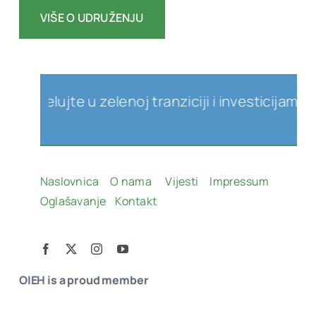
VIŠE O UDRUŽENJU
jelujte u zelenoj tranziciji i investicijama u ob
Naslovnica
O nama
Vijesti
Impressum
Oglašavanje
Kontakt
OIEH is a proud member