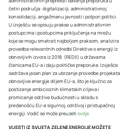
administrativnih prepreka i davanja preporuka u
četiri područja: digitalizaciji, administrativnoj
konsolidaciji, angažmanu javnosti i potpori politici.
U izvješću se opisuju prakse u administrativnim
postupcima i postupcima priključenja na mrežu
koje se mogu smatrati najboljom praksom, analizira
provedba relevantnih odredbi Direktive o energiji iz
obnovljivih izvora iz 2018. (REDII) u državama
članicama EU-a i daju političke preporuke. Izvješće
sadržava jasan plan za ubrzanje provedbe projekata
obnovljive energije diljem EU-a, što je ključno za
postizanje ambicioznih klimatskih ciljeva i
promicanje održive budućnosti u skladu s
predanošću EU-a sigurnoj, održivoj i pristupačnoj
energiji. Vodič se može preuzeti
ovdje
VIJESTI IZ SVIJETA ZELENE ENERGIJE MOŽETE