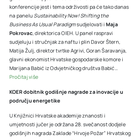
konferencije jest i tema održivosti pa će tako danas
na panelu
Sustainability Now! Shifting the
Business As Usual Paradigm
sudjelovati i
Maja
Pokrovac
, direktorica OIEH. U panel raspravi
sudjeluju i stručnjak za naftu i plin Davor Štern,
Matija Žulj, direktor tvrtke Agrivi, Goran Šaravanja,
glavni ekonomist Hrvatske gospodarske komore i
Marijana Babić iz Odvjetničkog društva Babić…
Pročitaj više
KOER dobitnik godišnje nagrade za inovacije u
području energetike
U Knjižnici Hrvatske akademije znanosti i
umjetnosti jučer je održana 28. svečanost dodjele
godišnjih nagrada Zaklade “Hrvoje Požar” Hrvatskog