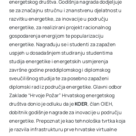
energetskog društva. Godišnja nagrada dodjeljuje
se za značajnu stručnu i znanstvenu djelatnost u
razvitku energetike, za inovacije u području
energetike, za realizirani projekt racionalnog
gospodarenja energijom te popularizaciju
energetike. Nagrađuju se i studenti za zapažen
uspjeh u dosadašnjem studiranju studentima
studija energetike i energetskih usmjerenja
završne godine preddiplomskog i diplomskog
sveučilišnog studija te za posebno zapaženi
diplomski rad iz područja energetike. Glavni odbor
Zaklade “Hrvoje Požar” Hrvatskog energetskog
društva donio je odluku da je
KOER
, član OIEH,
dobitnik godišnje nagrade za inovacije u području
energetike. Prepoznat je kao tehnološka tvrtka koja
je razvila infrastrukturu prve hrvatske virtualne