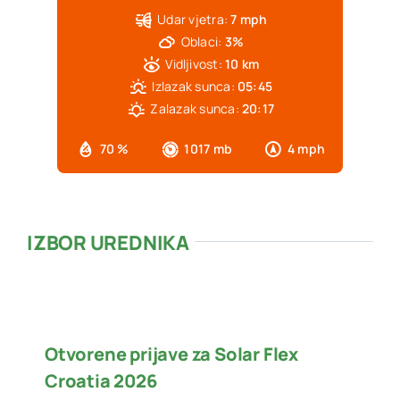
Udar vjetra:
7 mph
Oblaci:
3%
Vidljivost:
10 km
Izlazak sunca:
05:45
Zalazak sunca:
20:17
70 %
1017 mb
4 mph
IZBOR UREDNIKA
Otvorene prijave za Solar Flex
Croatia 2026