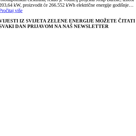
203,64 kW, proizvodit će 266.552 kWh električne energije godišnje…
Pročitaj više
VIJESTI IZ SVIJETA ZELENE ENERGIJE MOŽETE ČITATI
SVAKI DAN PRIJAVOM NA NAŠ NEWSLETTER