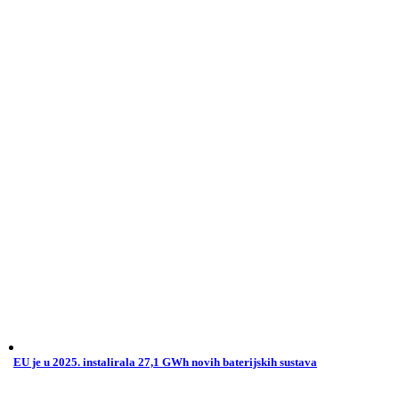
EU je u 2025. instalirala 27,1 GWh novih baterijskih sustava