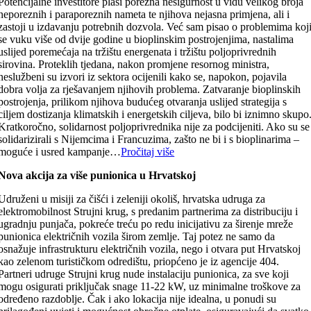
Potencijalne investitore plaši porezna nesigurnost u vidu velikog broja
neporeznih i paraporeznih nameta te njihova nejasna primjena, ali i
zastoji u izdavanju potrebnih dozvola. Već sam pisao o problemima koj
se vuku više od dvije godine u bioplinskim postrojenjima, nastalima
uslijed poremećaja na tržištu energenata i tržištu poljoprivrednih
sirovina. Proteklih tjedana, nakon promjene resornog ministra,
neslužbeni su izvori iz sektora ocijenili kako se, napokon, pojavila
dobra volja za rješavanjem njihovih problema. Zatvaranje bioplinskih
postrojenja, prilikom njihova budućeg otvaranja uslijed strategija s
ciljem dostizanja klimatskih i energetskih ciljeva, bilo bi iznimno skupo
Kratkoročno, solidarnost poljoprivrednika nije za podcijeniti. Ako su se
solidarizirali s Nijemcima i Francuzima, zašto ne bi i s bioplinarima –
moguće i usred kampanje…
Pročitaj više
Nova akcija za više punionica u Hrvatskoj
Udruženi u misiji za čišći i zeleniji okoliš, hrvatska udruga za
elektromobilnost Strujni krug, s predanim partnerima za distribuciju i
ugradnju punjača, pokreće treću po redu inicijativu za širenje mreže
punionica električnih vozila širom zemlje. Taj potez ne samo da
osnažuje infrastrukturu električnih vozila, nego i otvara put Hrvatskoj
kao zelenom turističkom odredištu, priopćeno je iz agencije 404.
Partneri udruge Strujni krug nude instalaciju punionica, za sve koji
mogu osigurati priključak snage 11-22 kW, uz minimalne troškove za
određeno razdoblje. Čak i ako lokacija nije idealna, u ponudi su