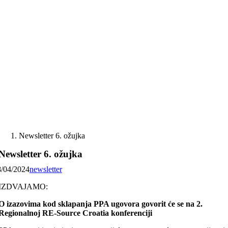
Skip
to
content
Newsletter 6. ožujka
Newsletter 6. ožujka
8/04/2024
newsletter
IZDVAJAMO:
O izazovima kod sklapanja PPA ugovora govorit će se na 2.
Regionalnoj RE-Source Croatia konferenciji