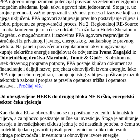
PPA ugovori imaju izniman potencijal povezan sa zelenom energijom i
mogućim uštedama. Ipak, takvi ugovori nisu jednostavni. Stoga je, uz
brojne prednosti, važno prepoznati složenost procesa i izazove koji su u
njega uključeni. PPA ugovori zahtijevaju pravilno postavljanje ciljeva i
dobru pripremu za pregovarački proces. Na 2. Regionalnoj RE-Source
Croatia konferenciji koja će se održati 15. ožujka u Hotelu Sheraton u
Zagrebu, o mogućnostima i izazovima PPA ugovora raspravljat će
stručnjaci iz privatnog i javnog, energetskog, bankarskog te pravnog
sektora. Na panelu posvećenom regulatornom okviru ugovaranja
kupnje električne energije sudjelovat će odvjetnica
Ivona Zagajski
iz
Odvjetničkog društva Marohnić, Tomić & Gjoić
: „S obzirom na
istek državnog programa potpore, PPA postaje ključan dokument za
financiranje i daljnji razvoj projekata obnovljivih izvora energije. Iako
PPA nije posebno reguliran, ispunjenje istog zahtijeva poštivanje raznih
sektorskih zakona i propisa te pravila operatora tržišta i operatora
sustava…
Pročitaj više
Od obezglavljene HERE do drugog bloka NE Krško, energetski
sektor čeka rješenja
Kao članica EU-a obvezali smo se na postizanje zelenih i klimatskih
ciljeva, a za njihovo postizanje nužne su investicije. Stoga je anuliranje
zastoja u investicijskom ciklusu jedna je od nasušnih potreba, o čemu s
proteklih tjedana govorili i pisali predstavnici nekoliko interesnih
udruga proizvođača i investitora u obnovljive izvore energije.