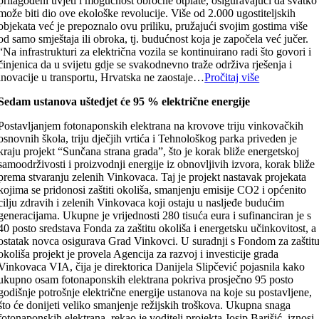
prilagođeni uvjeti i mogućnost obročne otplate, osiguravajući da svatko
može biti dio ove ekološke revolucije. Više od 2.000 ugostiteljskih
objekata već je prepoznalo ovu priliku, pružajući svojim gostima više
od samo smještaja ili obroka, tj. budućnost koja je započela već jučer.
“Na infrastrukturi za električna vozila se kontinuirano radi što govori i
činjenica da u svijetu gdje se svakodnevno traže održiva rješenja i
inovacije u transportu, Hrvatska ne zaostaje…
Pročitaj više
Sedam ustanova uštedjet će 95 % električne energije
Postavljanjem fotonaponskih elektrana na krovove triju vinkovačkih
osnovnih škola, triju dječjih vrtića i Tehnološkog parka priveden je
kraju projekt “Sunčana strana grada”, što je korak bliže energetskoj
samoodrživosti i proizvodnji energije iz obnovljivih izvora, korak bliže
prema stvaranju zelenih Vinkovaca. Taj je projekt nastavak projekata
kojima se pridonosi zaštiti okoliša, smanjenju emisije CO2 i općenito
cilju zdravih i zelenih Vinkovaca koji ostaju u nasljeđe budućim
generacijama. Ukupne je vrijednosti 280 tisuća eura i sufinanciran je s
40 posto sredstava Fonda za zaštitu okoliša i energetsku učinkovitost, a
ostatak novca osigurava Grad Vinkovci. U suradnji s Fondom za zaštit
okoliša projekt je provela Agencija za razvoj i investicije grada
Vinkovaca VIA, čija je direktorica Danijela Slipčević pojasnila kako
ukupno osam fotonaponskih elektrana pokriva prosječno 95 posto
godišnje potrošnje električne energije ustanova na koje su postavljene,
što će donijeti veliko smanjenje režijskih troškova. Ukupna snaga
fotonaponskih elektrana, rekao je voditelj projekta Josip Barišić, iznosi