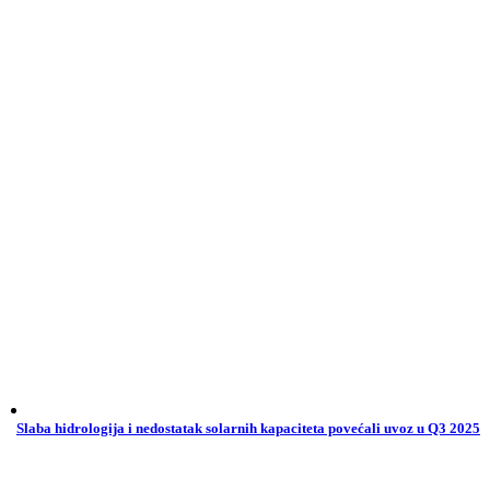
Slaba hidrologija i nedostatak solarnih kapaciteta povećali uvoz u Q3 2025