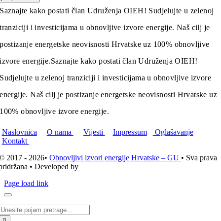
Saznajte kako postati član Udruženja OIEH! Sudjelujte u zelenoj
tranziciji i investicijama u obnovljive izvore energije. Naš cilj je
postizanje energetske neovisnosti Hrvatske uz 100% obnovljive
izvore energije.
Saznajte kako postati član Udruženja OIEH!
Sudjelujte u zelenoj tranziciji i investicijama u obnovljive izvore
energije. Naš cilj je postizanje energetske neovisnosti Hrvatske uz
100% obnovljive izvore energije.
Naslovnica
O nama
Vijesti
Impressum
Oglašavanje
Kontakt
© 2017 - 2026•
Obnovljivi izvori energije Hrvatske – GU
• Sva prava
pridržana • Developed by
ICE STUDIO d.o.o.
Page load link
Traži...