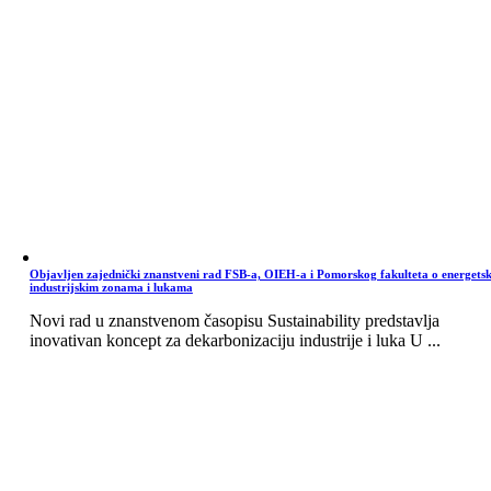
Objavljen zajednički znanstveni rad FSB-a, OIEH-a i Pomorskog fakulteta o energets
industrijskim zonama i lukama
Novi rad u znanstvenom časopisu Sustainability predstavlja
inovativan koncept za dekarbonizaciju industrije i luka U ...