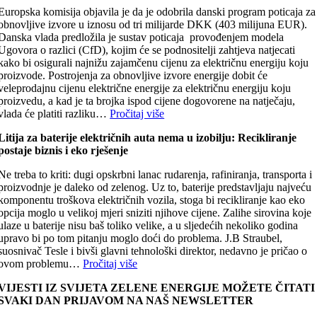
Europska komisija objavila je da je odobrila danski program poticaja za
obnovljive izvore u iznosu od tri milijarde DKK (403 milijuna EUR).
Danska vlada predložila je sustav poticaja provođenjem modela
Ugovora o razlici (CfD), kojim će se podnositelji zahtjeva natjecati
kako bi osigurali najnižu zajamčenu cijenu za električnu energiju koju
proizvode. Postrojenja za obnovljive izvore energije dobit će
veleprodajnu cijenu električne energije za električnu energiju koju
proizvedu, a kad je ta brojka ispod cijene dogovorene na natječaju,
vlada će platiti razliku…
Pročitaj više
Litija za baterije električnih auta nema u izobilju: Recikliranje
postaje biznis i eko rješenje
Ne treba to kriti: dugi opskrbni lanac rudarenja, rafiniranja, transporta i
proizvodnje je daleko od zelenog. Uz to, baterije predstavljaju najveću
komponentu troškova električnih vozila, stoga bi recikliranje kao eko
opcija moglo u velikoj mjeri sniziti njihove cijene. Zalihe sirovina koje
ulaze u baterije nisu baš toliko velike, a u sljedećih nekoliko godina
upravo bi po tom pitanju moglo doći do problema. J.B Straubel,
suosnivač Tesle i bivši glavni tehnološki direktor, nedavno je pričao o
ovom problemu…
Pročitaj više
VIJESTI IZ SVIJETA ZELENE ENERGIJE MOŽETE ČITATI
SVAKI DAN PRIJAVOM NA NAŠ NEWSLETTER