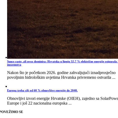
Sunce raste, ali uvoz dominira: Hrvatska u lipnju 32,7 % električne energije osigurala 
inozemstva
Nakon što je početkom 2026. godine zahvaljujući iznadprosječno
povoljnim hidrološkim uvjetima Hrvatska privremeno ostvarila ...
Europa treba cilj od 60 % obnovljive energije do 2040.
Obnovljivi izvori energije Hrvatske (OIEH), zajedno sa SolarPow
Europe i još 22 nacionalna europska ...
POVEŽIMO SE