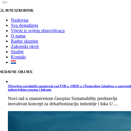
GLAVNI IZBORNIK
Naslovna
Sva događanja
Vijesti iz svijeta obnovljivaca
O nama
Radne skupine
Zakonski okvir
Studije
Kontakt
NEDAVNE OBJAVE
Objavljen zajednički znanstveni rad FSB-a, OIEH-a i Pomorskog fakulteta o energets
industrijskim zonama i lukama
Novi rad u znanstvenom časopisu Sustainability predstavlja
inovativan koncept za dekarbonizaciju industrije i luka U ...