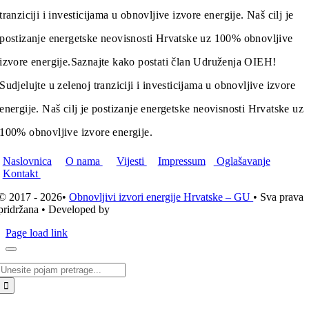
tranziciji i investicijama u obnovljive izvore energije. Naš cilj je
postizanje energetske neovisnosti Hrvatske uz 100% obnovljive
izvore energije.
Saznajte kako postati član Udruženja OIEH!
Sudjelujte u zelenoj tranziciji i investicijama u obnovljive izvore
energije. Naš cilj je postizanje energetske neovisnosti Hrvatske uz
100% obnovljive izvore energije.
Naslovnica
O nama
Vijesti
Impressum
Oglašavanje
Kontakt
© 2017 - 2026•
Obnovljivi izvori energije Hrvatske – GU
• Sva prava
pridržana • Developed by
ICE STUDIO d.o.o.
Page load link
Traži...