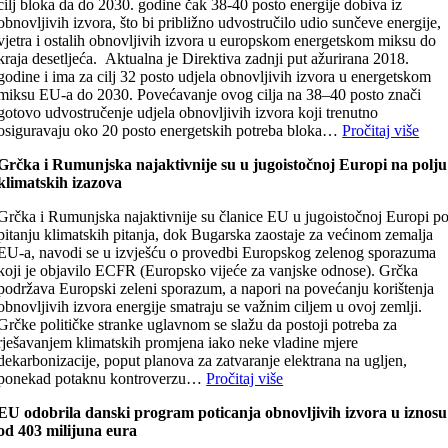
cilj bloka da do 2030. godine čak 38-40 posto energije dobiva iz
obnovljivih izvora, što bi približno udvostručilo udio sunčeve energije,
vjetra i ostalih obnovljivih izvora u europskom energetskom miksu do
kraja desetljeća. Aktualna je Direktiva zadnji put ažurirana 2018.
godine i ima za cilj 32 posto udjela obnovljivih izvora u energetskom
miksu EU-a do 2030. Povećavanje ovog cilja na 38–40 posto znači
gotovo udvostručenje udjela obnovljivih izvora koji trenutno
osiguravaju oko 20 posto energetskih potreba bloka…
Pročitaj više
Grčka i Rumunjska najaktivnije su u jugoistočnoj Europi na polju
klimatskih izazova
Grčka i Rumunjska najaktivnije su članice EU u jugoistočnoj Europi p
pitanju klimatskih pitanja, dok Bugarska zaostaje za većinom zemalja
EU-a, navodi se u izvješću o provedbi Europskog zelenog sporazuma
koji je objavilo ECFR (Europsko vijeće za vanjske odnose). Grčka
podržava Europski zeleni sporazum, a napori na povećanju korištenja
obnovljivih izvora energije smatraju se važnim ciljem u ovoj zemlji.
Grčke političke stranke uglavnom se slažu da postoji potreba za
rješavanjem klimatskih promjena iako neke vladine mjere
dekarbonizacije, poput planova za zatvaranje elektrana na ugljen,
ponekad potaknu kontroverzu…
Pročitaj više
EU odobrila danski program poticanja obnovljivih izvora u iznosu
od 403 milijuna eura