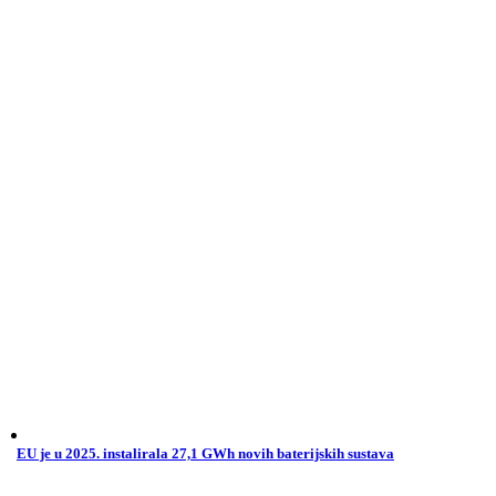
EU je u 2025. instalirala 27,1 GWh novih baterijskih sustava