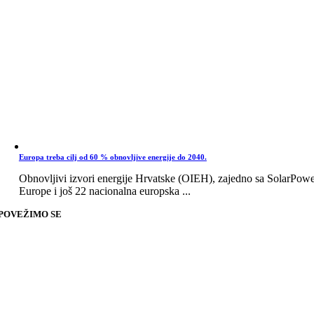
Europa treba cilj od 60 % obnovljive energije do 2040.
Obnovljivi izvori energije Hrvatske (OIEH), zajedno sa SolarPow
Europe i još 22 nacionalna europska ...
POVEŽIMO SE
Go
to
Top