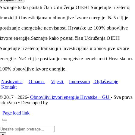
Saznajte kako postati član Udruženja OIEH! Sudjelujte u zelenoj
tranziciji i investicijama u obnovljive izvore energije. Naš cilj je
postizanje energetske neovisnosti Hrvatske uz 100% obnovljive
izvore energije.
Saznajte kako postati član Udruženja OIEH!
Sudjelujte u zelenoj tranziciji i investicijama u obnovljive izvore
energije. Naš cilj je postizanje energetske neovisnosti Hrvatske uz
100% obnovljive izvore energije.
Naslovnica
O nama
Vijesti
Impressum
Oglašavanje
Kontakt
© 2017 - 2026•
Obnovljivi izvori energije Hrvatske – GU
• Sva prava
pridržana • Developed by
ICE STUDIO d.o.o.
Page load link
Traži...