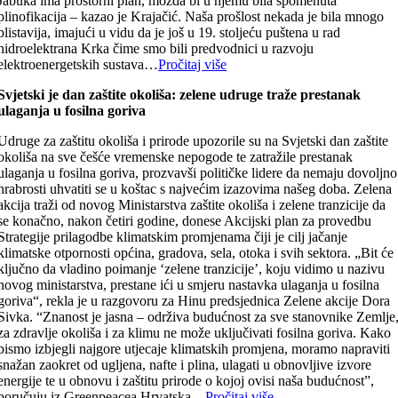
Jabuka ima prostorni plan, možda bi u njemu bila spomenuta
plinofikacija – kazao je Krajačić. Naša prošlost nekada je bila mnogo
blistavija, imajući u vidu da je još u 19. stoljeću puštena u rad
hidroelektrana Krka čime smo bili predvodnici u razvoju
elektroenergetskih sustava…
Pročitaj više
Svjetski je dan zaštite okoliša: zelene udruge traže prestanak
ulaganja u fosilna goriva
Udruge za zaštitu okoliša i prirode upozorile su na Svjetski dan zaštite
okoliša na sve češće vremenske nepogode te zatražile prestanak
ulaganja u fosilna goriva, prozvavši političke lidere da nemaju dovoljno
hrabrosti uhvatiti se u koštac s najvećim izazovima našeg doba. Zelena
akcija traži od novog Ministarstva zaštite okoliša i zelene tranzicije da
se konačno, nakon četiri godine, donese Akcijski plan za provedbu
Strategije prilagodbe klimatskim promjenama čiji je cilj jačanje
klimatske otpornosti općina, gradova, sela, otoka i svih sektora. „Bit će
ključno da vladino poimanje ‘zelene tranzicije’, koju vidimo u nazivu
novog ministarstva, prestane ići u smjeru nastavka ulaganja u fosilna
goriva“, rekla je u razgovoru za Hinu predsjednica Zelene akcije Dora
Sivka. “Znanost je jasna – održiva budućnost za sve stanovnike Zemlje
za zdravlje okoliša i za klimu ne može uključivati fosilna goriva. Kako
bismo izbjegli najgore utjecaje klimatskih promjena, moramo napraviti
snažan zaokret od ugljena, nafte i plina, ulagati u obnovljive izvore
energije te u obnovu i zaštitu prirode o kojoj ovisi naša budućnost”,
poručuju iz Greenpeacea Hrvatska…
Pročitaj više