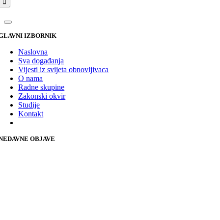
GLAVNI IZBORNIK
Naslovna
Sva događanja
Vijesti iz svijeta obnovljivaca
O nama
Radne skupine
Zakonski okvir
Studije
Kontakt
NEDAVNE OBJAVE