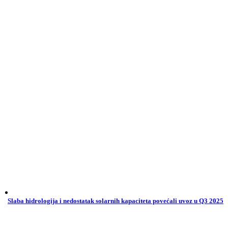
Slaba hidrologija i nedostatak solarnih kapaciteta povećali uvoz u Q3 2025