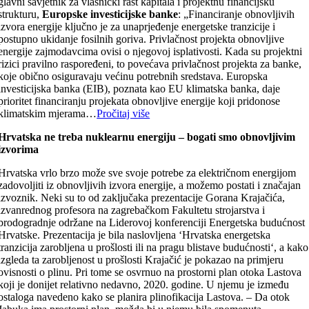
glavni savjetnik za vlasnički rast kapitala i projektnu financijsku
strukturu,
Europske investicijske banke
: „Financiranje obnovljivih
izvora energije ključno je za unaprjeđenje energetske tranzicije i
postupno ukidanje fosilnih goriva. Privlačnost projekta obnovljive
energije zajmodavcima ovisi o njegovoj isplativosti. Kada su projektni
rizici pravilno raspoređeni, to povećava privlačnost projekta za banke,
koje obično osiguravaju većinu potrebnih sredstava. Europska
investicijska banka (EIB), poznata kao EU klimatska banka, daje
prioritet financiranju projekata obnovljive energije koji pridonose
klimatskim mjerama…
Pročitaj više
Hrvatska ne treba nuklearnu energiju – bogati smo obnovljivim
izvorima
Hrvatska vrlo brzo može sve svoje potrebe za električnom energijom
zadovoljiti iz obnovljivih izvora energije, a možemo postati i značajan
izvoznik. Neki su to od zaključaka prezentacije Gorana Krajačića,
izvanrednog profesora na zagrebačkom Fakultetu strojarstva i
brodogradnje održane na Liderovoj konferenciji Energetska budućnost
Hrvatske. Prezentacija je bila naslovljena ‘Hrvatska energetska
tranzicija zarobljena u prošlosti ili na pragu blistave budućnosti‘, a kako
izgleda ta zarobljenost u prošlosti Krajačić je pokazao na primjeru
ovisnosti o plinu. Pri tome se osvrnuo na prostorni plan otoka Lastova
koji je donijet relativno nedavno, 2020. godine. U njemu je između
ostaloga navedeno kako se planira plinofikacija Lastova. – Da otok