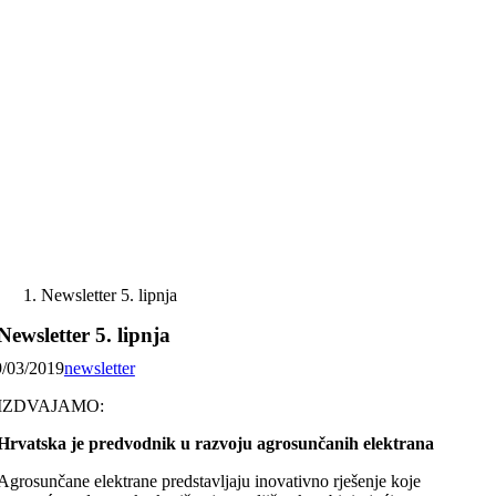
Skip
to
content
Newsletter 5. lipnja
Newsletter 5. lipnja
9/03/2019
newsletter
IZDVAJAMO:
Hrvatska je predvodnik u razvoju agrosunčanih elektrana
Agrosunčane elektrane predstavljaju inovativno rješenje koje