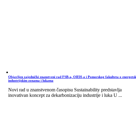
Objavljen zajednički znanstveni rad FSB-a, OIEH-a i Pomorskog fakulteta o energets
industrijskim zonama i lukama
Novi rad u znanstvenom časopisu Sustainability predstavlja
inovativan koncept za dekarbonizaciju industrije i luka U ...