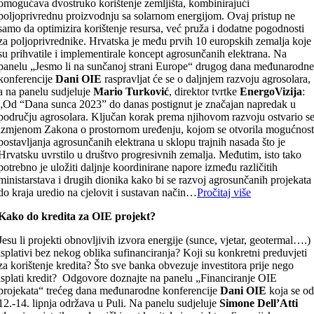
omogućava dvostruko korištenje zemljišta, kombinirajući
poljoprivrednu proizvodnju sa solarnom energijom. Ovaj pristup ne
samo da optimizira korištenje resursa, već pruža i dodatne pogodnosti
za poljoprivrednike. Hrvatska je među prvih 10 europskih zemalja koje
su prihvatile i implementirale koncept agrosunčanih elektrana. Na
panelu „Jesmo li na sunčanoj strani Europe“ drugog dana međunarodn
konferencije
Dani OIE
raspravljat će se o daljnjem razvoju agrosolara,
a na panelu sudjeluje
Mario Turković
, direktor tvrtke
EnergoVizija
:
„Od “Dana sunca 2023” do danas postignut je značajan napredak u
području agrosolara. Ključan korak prema njihovom razvoju ostvario s
izmjenom Zakona o prostornom uređenju, kojom se otvorila mogućnos
postavljanja agrosunčanih elektrana u sklopu trajnih nasada što je
Hrvatsku uvrstilo u društvo progresivnih zemalja. Međutim, isto tako
potrebno je uložiti daljnje koordinirane napore između različitih
ministarstava i drugih dionika kako bi se razvoj agrosunčanih projekata
do kraja uredio na cjelovit i sustavan način…
Pročitaj više
Kako do kredita za OIE projekt?
Jesu li projekti obnovljivih izvora energije (sunce, vjetar, geotermal….)
isplativi bez nekog oblika sufinanciranja? Koji su konkretni preduvjeti
za korištenje kredita? Što sve banka obvezuje investitora prije nego
isplati kredit? Odgovore doznajte na panelu „Financiranje OIE
projekata“ trećeg dana međunarodne konferencije
Dani OIE
koja se o
12.-14. lipnja održava u Puli. Na panelu sudjeluje
Simone Dell’Atti