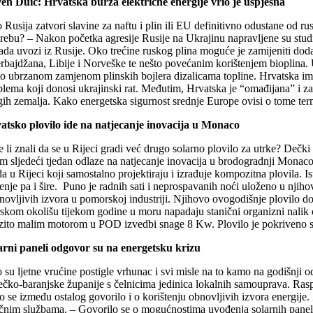
en Duić: Hrvatska burza električne energije vrlo je uspješna
Rusija zatvori slavine za naftu i plin ili EU definitivno odustane od rus
rebu? – Nakon početka agresije Rusije na Ukrajinu napravljene su stu
sada uvozi iz Rusije. Oko trećine ruskog plina moguće je zamijeniti 
rbajdžana, Libije i Norveške te nešto povećanim korištenjem bioplina. 
o ubrzanom zamjenom plinskih bojlera dizalicama topline. Hrvatska ima do
blema koji donosi ukrajinski rat. Međutim, Hrvatska je “omađijana” i z
ih zemalja. Kako energetska sigurnost srednje Europe ovisi o tome termi
atsko plovilo ide na natjecanje inovacija u Monaco
e li znali da se u Rijeci gradi već drugo solarno plovilo za utrke? Dečki
im sljedeći tjedan odlaze na natjecanje inovacija u brodogradnji Monaco 
da u Rijeci koji samostalno projektiraju i izrađuje kompozitna plovila. 
renje pa i šire. Puno je radnih sati i neprospavanih noći uloženo u njih
novljivih izvora u pomorskoj industriji. Njihovo ovogodišnje plovilo do
skom okolišu tijekom godine u moru napadaju stanični organizni nalik c
azito malim motorom u POD izvedbi snage 8 Kw. Plovilo je pokriveno s
arni paneli odgovor su na energetsku krizu
 su ljetne vrućine postigle vrhunac i svi misle na to kamo na godišnji 
čko-baranjske županije s čelnicima jedinica lokalnih samouprava. Rasprav
 se između ostalog govorilo i o korištenju obnovljivih izvora energije. 
učnim službama. – Govorilo se o mogućnostima uvođenja solarnih panela, 