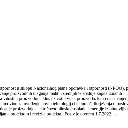
i otpornost u sklopu Nacionalnog plana oporavka i otpornosti (NPOO), 
canje proizvodnih ulaganja malih i srednjih te srednje kapitaliziranih
itosti u proizvodni ciklus i životni vijek proizvoda, kao i na smanjen
nu imovinu za uvođenje novih tehnologija i tehnoloških rješenja u poslo
ticanje proizvodnje električne/toplinske/rashladne energije iz obnovljiv
anje projektom i revizija projekta. Poziv je otvoren 1.7.2022., a