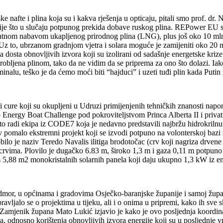
ke nafte i plina koja su i kakva rješenja u opticaju, pitali smo prof. dr
dije što u slučaju potpunog prekida dobave ruskog plina. REPower EU s
dodatnom nabavom ukapljenog prirodnog plina (LNG), plus još oko 10 ml
Uz to, ubrzanom gradnjom vjetra i solara moguće je zamijeniti oko 20 
sta obnovljivih izvora koji su izolirani od sadašnje energetske krize te 
arobljena plinom, tako da ne vidim da se priprema za ono što dolazi. I
nalu, teško je da ćemo moći biti “hajduci” i uzeti tuđi plin kada Putin
 i cure koji su okupljeni u Udruzi primijenjenih tehničkih znanosti napor
Energy Boat Challenge pod pokroviteljstvom Princa Alberta II i privatni
Isto radi ekipa iz CODE7 koja je nedavno predstavili najbržu hidrokriln
ov pomalo ekstremni projekt koji se izvodi potpuno na volonterskoj bazi
bilo je naziv Teredo Navalis ilitiga brodotočac (crv koji nagriza drvene
rvima. Plovilo je dugačko 6.83 m, široko 1,3 m i gaza 0,11 m potpuno o
 5,88 m2 monokristalnih solarnih panela koji daju ukupno 1,3 kW iz 
odmor, u općinama i gradovima Osječko-baranjske županije i samoj županij
ljalo se o projektima u tijeku, ali i o onima u pripremi, kako ih sve sk
Zamjenik župana Mato Lukić izjavio je kako je ovo posljednja koordinacij
odnosno korištenja obnovljivih izvora energije koji su u posljednje vr