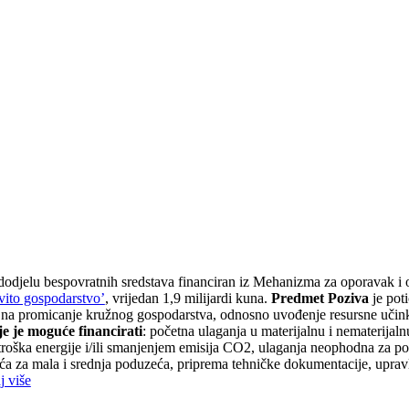
a dodjelu bespovratnih sredstava financiran iz Mehanizma za oporavak 
vito gospodarstvo’
, vrijedan 1,9 milijardi kuna.
Predmet Poziva
je poti
e na promicanje kružnog gospodarstva, odnosno uvođenje resursne učinkov
je je moguće financirati
: početna ulaganja u materijalnu i nematerijal
 utroška energije i/ili smanjenjem emisija CO2, ulaganja neophodna za po
a za mala i srednja poduzeća, priprema tehničke dokumentacije, upravlj
j više