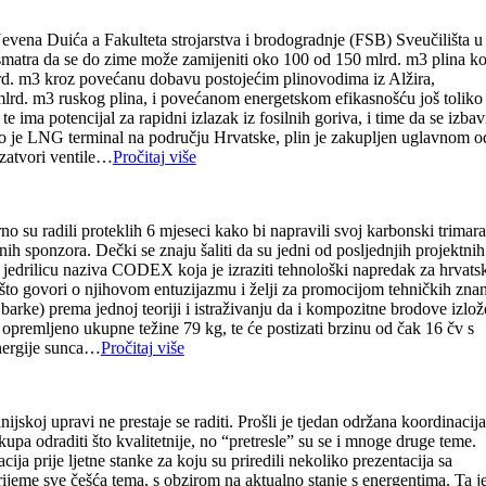
. Nevena Duića a Fakulteta strojarstva i brodogradnje (FSB) Sveučilišta u
matra da se do zime može zamijeniti oko 100 od 150 mlrd. m3 plina ko
rd. m3 kroz povećanu dobavu postojećim plinovodima iz Alžira,
mlrd. m3 ruskog plina, i povećanom energetskom efikasnošću još toliko 
ima potencijal za rapidni izlazak iz fosilnih goriva, i time da se izbavi
ako je LNG terminal na području Hrvatske, plin je zakupljen uglavnom o
 zatvori ventile…
Pročitaj više
no su radili proteklih 6 mjeseci kako bi napravili svoj karbonski trimara
h sponzora. Dečki se znaju šaliti da su jedni od posljednjih projektnih
u jedrilicu naziva CODEX koja je izraziti tehnološki napredak za hrvats
 što govori o njihovom entuzijazmu i želji za promocijom tehničkih znan
 barke) prema jednoj teoriji i istraživanju da i kompozitne brodove izlo
premljeno ukupne težine 79 kg, te će postizati brzinu od čak 16 čv s
energije sunca…
Pročitaj više
skoj upravi ne prestaje se raditi. Prošli je tjedan održana koordinacija
upa odraditi što kvalitetnije, no “pretresle” su se i mnoge druge teme.
a prije ljetne stanke za koju su priredili nekoliko prezentacija sa
ijeme sve češća tema, s obzirom na aktualno stanje s energentima. Ta j