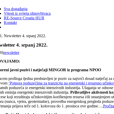
ggle
vigation
Sva događanja
Vijesti iz svijeta obnovljivaca
RE-Source Croatia HUB
Kontakt
Newsletter 4. srpanj 2022.
sletter 4. srpanj 2022.
20
newsletter
DVAJAMO:
oreni javni pozivi i natječaji MINGOR iz programa NPOO
cem prošloga tjedna predstavljen je poziv za najveći dosad natječaj z
ivom
‘Potpora poduzećima za tranziciju na energetski i resursno učinko
vatnih poduzeća iz energetski intenzivnih industrija. Ulaganja se odnos
nih emisija energetski intenzivnih industrija.
Prihvatljive aktivnosti ko
ese koji rezultiraju učinkovitijim korištenjem resursa i/ili smanjenjem
ora (sunca, vjetra, geotermalne), provedba energetskog pregleda poduzeć
rimanja prijava teče od 1. kolovoza do 1. prosinca ove godine….
Pročita