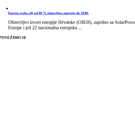
Europa treba cilj od 60 % obnovljive energije do 2040.
Obnovljivi izvori energije Hrvatske (OIEH), zajedno sa SolarPow
Europe i još 22 nacionalna europska ...
POVEŽIMO SE
Go
to
Top