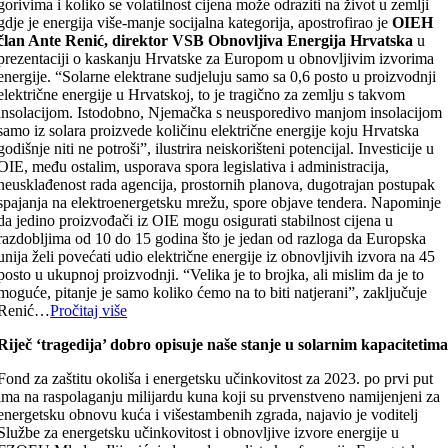
gorivima i koliko se volatilnost cijena može odraziti na život u zemlji
gdje je energija više-manje socijalna kategorija, apostrofirao je
OIEH
član Ante Renić, direktor VSB Obnovljiva Energija Hrvatska
u
prezentaciji o kaskanju Hrvatske za Europom u obnovljivim izvorima
energije. “Solarne elektrane sudjeluju samo sa 0,6 posto u proizvodnji
električne energije u Hrvatskoj, to je tragično za zemlju s takvom
insolacijom. Istodobno, Njemačka s neusporedivo manjom insolacijom
samo iz solara proizvede količinu električne energije koju Hrvatska
godišnje niti ne potroši”, ilustrira neiskorišteni potencijal. Investicije u
OIE, među ostalim, usporava spora legislativa i administracija,
neusklađenost rada agencija, prostornih planova, dugotrajan postupak
spajanja na elektroenergetsku mrežu, spore objave tendera. Napominje
da jedino proizvođači iz OIE mogu osigurati stabilnost cijena u
razdobljima od 10 do 15 godina što je jedan od razloga da Europska
unija želi povećati udio električne energije iz obnovljivih izvora na 45
posto u ukupnoj proizvodnji. “Velika je to brojka, ali mislim da je to
moguće, pitanje je samo koliko ćemo na to biti natjerani”, zaključuje
Renić…
Pročitaj više
Riječ ‘tragedija’ dobro opisuje naše stanje u solarnim kapacitetim
Fond za zaštitu okoliša i energetsku učinkovitost za 2023. po prvi put
ima na raspolaganju milijardu kuna koji su prvenstveno namijenjeni za
energetsku obnovu kuća i višestambenih zgrada, najavio je voditelj
Službe za energetsku učinkovitost i obnovljive izvore energije u