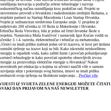
osmišljanja inovacija u području zelene tehnologije i razvoja
poduzetničkog načina razmišljanja kroz praktičan rad. Projekt se
istovremeno provodi u hrvatskim i makedonskim srednjim školama, a
projektni partneri su Startup Macedonia i Lean Startup Hrvatska.
Projekt je sufinanciran sredstvima Europske unije. U projektu je
sudjelovalo 200 učenika iz 10 škola iz Makedonije i Hrvatske.
Tehnička škola Virovitica, bila je jedna od četiri hrvatske škole u
projektu. Nastavnica Maša Ivančević i nastavnik Igor Kućan vodili su
učenike 3. i 4. razreda, elektrotehničar i tehničar za mehatroniku.
Učenici su imali priliku izabrati jedan od tri izazova, te kroz pet tjedana
osmisliti rješenje na izazov koji su bili: Kako iskoristiti neiskorištenu
energiju iz otpadnih voda, kako zaštiti šume i povećati pošumljavanje
koristeći tehnologije te kako povećati upotrebu obnovljivih izvora
energije za proizvodnju električne energije u Hrvatskoj? Nakon
provedenih pet edukacija u kojima su učenici naučili više o samom
razvijanju ideje i pokretanju svog biznisa, timovi su imali priliku
predstaviti svoja rješenja na školskom natjecanju…
Pročitaj više
VIJESTI IZ SVIJETA ZELENE ENERGIJE MOŽETE ČITATI
SVAKI DAN PRIJAVOM NA NAŠ NEWSLETTER