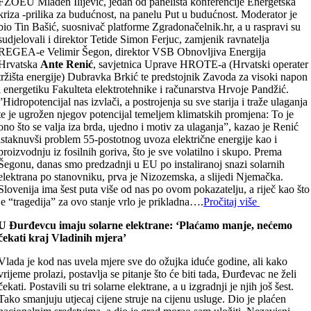
FZOEU Mladen Ilijević, jedan od panelista konferencije Energetska
kriza -prilika za budućnost, na panelu Put u budućnost. Moderator je
bio Tin Bašić, suosnivač platforme Zgradonačelnik.hr, a u raspravi su
sudjelovali i direktor Tetide Simon Ferjuc, zamjenik ravnatelja
REGEA-e Velimir Šegon, direktor VSB Obnovljiva Energija
Hrvatska
Ante Renić
, savjetnica Uprave HROTE-a (Hrvatski operater
tržišta energije) Dubravka Brkić te predstojnik Zavoda za visoki napon
i energetiku Fakulteta elektrotehnike i računarstva Hrvoje Pandžić.
”Hidropotencijal nas izvlači, a postrojenja su sve starija i traže ulaganja
te je ugrožen njegov potencijal temeljem klimatskih promjena: To je
ono što se valja iza brda, ujedno i motiv za ulaganja”, kazao je Renić
istaknuvši problem 55-postotnog uvoza električne energije kao i
proizvodnju iz fosilnih goriva, što je sve volatilno i skupo. Prema
Šegonu, danas smo predzadnji u EU po instaliranoj snazi solarnih
elektrana po stanovniku, prva je Nizozemska, a slijedi Njemačka.
Slovenija ima šest puta više od nas po ovom pokazatelju, a riječ kao što
je “tragedija” za ovo stanje vrlo je prikladna….
Pročitaj više
U Đurđevcu imaju solarne elektrane: ‘Plaćamo manje, nećemo
čekati kraj Vladinih mjera’
Vlada je kod nas uvela mjere sve do ožujka iduće godine, ali kako
vrijeme prolazi, postavlja se pitanje što će biti tada, Đurđevac ne želi
čekati. Postavili su tri solarne elektrane, a u izgradnji je njih još šest.
Tako smanjuju utjecaj cijene struje na cijenu usluge. Dio je plaćen