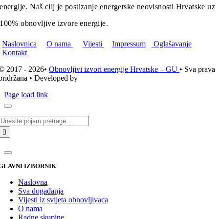
energije. Naš cilj je postizanje energetske neovisnosti Hrvatske uz
100% obnovljive izvore energije.
Naslovnica
O nama
Vijesti
Impressum
Oglašavanje
Kontakt
© 2017 - 2026•
Obnovljivi izvori energije Hrvatske – GU
• Sva prava
pridržana • Developed by
ICE STUDIO d.o.o.
Page load link
Traži...
GLAVNI IZBORNIK
Naslovna
Sva događanja
Vijesti iz svijeta obnovljivaca
O nama
Radne skupine