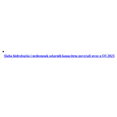
Slaba hidrologija i nedostatak solarnih kapaciteta povećali uvoz u Q3 2025