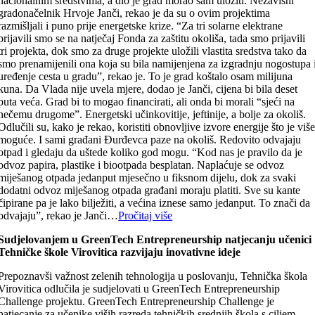
nacionalnim sredstvima, a dio je grad morao sam uložiti. Nezavisni
gradonačelnik Hrvoje Janči, rekao je da su o ovim projektima
razmišljali i puno prije energetske krize. “Za tri solarne elektrane
prijavili smo se na natječaj Fonda za zaštitu okoliša, tada smo prijavili
tri projekta, dok smo za druge projekte uložili vlastita sredstva tako da
smo prenamijenili ona koja su bila namijenjena za izgradnju nogostupa 
uređenje cesta u gradu”, rekao je. To je grad koštalo osam milijuna
kuna. Da Vlada nije uvela mjere, dodao je Janči, cijena bi bila deset
puta veća. Grad bi to mogao financirati, ali onda bi morali “sjeći na
nečemu drugome”. Energetski učinkovitije, jeftinije, a bolje za okoliš.
Odlučili su, kako je rekao, koristiti obnovljive izvore energije što je viš
moguće. I sami građani Đurđevca paze na okoliš. Redovito odvajaju
otpad i gledaju da uštede koliko god mogu. “Kod nas je pravilo da je
odvoz papira, plastike i biootpada besplatan. Naplaćuje se odvoz
miješanog otpada jedanput mjesečno u fiksnom dijelu, dok za svaki
dodatni odvoz miješanog otpada građani moraju platiti. Sve su kante
čipirane pa je lako bilježiti, a većina iznese samo jedanput. To znači da
odvajaju”, rekao je Janči…
Pročitaj više
Sudjelovanjem u GreenTech Entrepreneurship natjecanju učenici
Tehničke škole Virovitica razvijaju inovativne ideje
Prepoznavši važnost zelenih tehnologija u poslovanju, Tehnička škola
Virovitica odlučila je sudjelovati u GreenTech Entrepreneurship
Challenge projektu. GreenTech Entrepreneurship Challenge je
natjecanje za učenike viših razreda tehničkih srednjih škola s ciljem