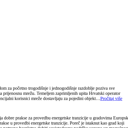
dom za početno trogodišnje i jednogodišnje razdoblje poziva sve
na prijenosnu mrežu. Temeljem zaprimljenih upita Hrvatski operator
ncijalni korisnici mreže dostavljaju za pojedini objekt…
Pročitaj više
ja dobre prakse za provedbu energetske tranzicije u gradovima Europs
kse u provedbi energetske tranzicije. Poreč je istaknut kao grad koji