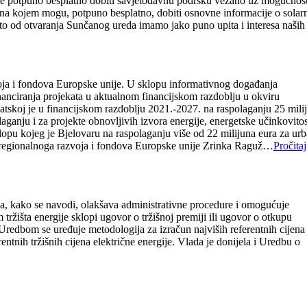
, te potpuno besplatno dobiti savjetodavnu podršku vezano uz mogućnos
 na kojem mogu, potpuno besplatno, dobiti osnovne informacije o solar
 što od otvaranja Sunčanog ureda imamo jako puno upita i interesa naših
ja i fondova Europske unije. U sklopu informativnog događanja
anciranja projekata u aktualnom financijskom razdoblju u okviru
tskoj je u financijskom razdoblju 2021.-2027. na raspolaganju 25 milij
ganju i za projekte obnovljivih izvora energije, energetske učinkovitost
klopu kojeg je Bjelovaru na raspolaganju više od 22 milijuna eura za urb
tvu regionalnoga razvoja i fondova Europske unije Zrinka Raguž…
Pročitaj
ja, kako se navodi, olakšava administrativne procedure i omogućuje
 tržišta energije sklopi ugovor o tržišnoj premiji ili ugovor o otkupu
. Uredbom se uređuje metodologija za izračun najviših referentnih cijena
rentnih tržišnih cijena električne energije. Vlada je donijela i Uredbu o