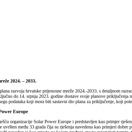
reže 2024. – 2033.
 plana razvoja hrvatske prijenosne mreže 2024.-2033. s detaljnom razra
ključno do 14. srpnja 2023. godine dostave svoje planove priključenja 
u podataka koji mora biti sastavni dio plana za priključenje, koji pote
arPower Europe
šću organizacije Solar Power Europe i predstavljen kao primjer rješen
 uvršten među 33 grada čija su rješenja navedena kao primjeri dobre pra