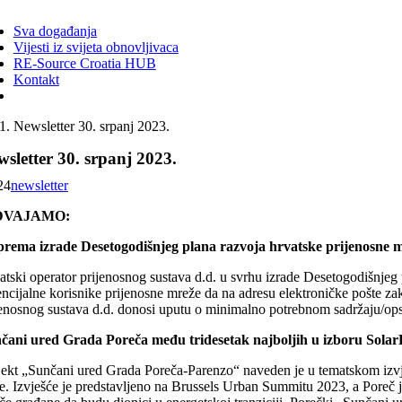
ggle
vigation
Sva događanja
Vijesti iz svijeta obnovljivaca
RE-Source Croatia HUB
Kontakt
Newsletter 30. srpanj 2023.
sletter 30. srpanj 2023.
24
newsletter
DVAJAMO:
prema izrade Desetogodišnjeg plana razvoja hrvatske prijenosne m
atski operator prijenosnog sustava d.d. u svrhu izrade Desetogodišnjeg
encijalne korisnike prijenosne mreže da na adresu elektroničke pošte za
jenosnog sustava d.d. donosi uputu o minimalno potrebnom sadržaju/opseg
čani ured Grada Poreča među tridesetak najboljih u izboru Sol
jekt „Sunčani ured Grada Poreča-Parenzo“ naveden je u tematskom izvje
je. Izvješće je predstavljeno na Brussels Urban Summitu 2023, a Poreč je