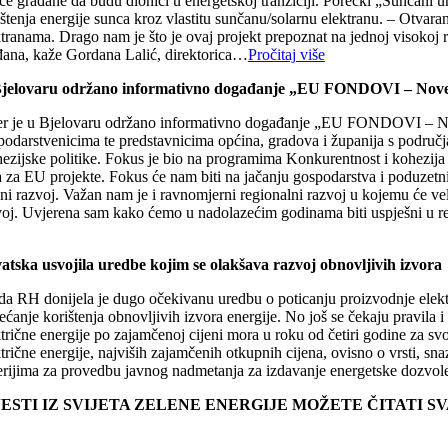
iče građane da budu dionici u energetskoj tranziciji. Porečki „Sunčani
ištenja energije sunca kroz vlastitu sunčanu/solarnu elektranu. – Otv
ktranama. Drago nam je što je ovaj projekt prepoznat na jednoj visokoj 
đana, kaže Gordana Lalić, direktorica…
Pročitaj više
jelovaru održano informativno događanje „EU FONDOVI – Nove p
er je u Bjelovaru održano informativno događanje „EU FONDOVI – Nove 
podarstvenicima te predstavnicima općina, gradova i županija s područ
ezijske politike. Fokus je bio na programima Konkurentnost i kohezija 
 za EU projekte. Fokus će nam biti na jačanju gospodarstva i poduzetniš
ni razvoj. Važan nam je i ravnomjerni regionalni razvoj u kojemu će vel
voj. Uvjerena sam kako ćemo u nadolazećim godinama biti uspješni u rea
atska usvojila uredbe kojim se olakšava razvoj obnovljivih izvora
da RH donijela je dugo očekivanu uredbu o poticanju proizvodnje elektr
ćanje korištenja obnovljivih izvora energije. No još se čekaju pravila i 
trične energije po zajamčenoj cijeni mora u roku od četiri godine za sv
trične energije, najviših zajamčenih otkupnih cijena, ovisno o vrsti, snaz
terijima za provedbu javnog nadmetanja za izdavanje energetske dozvol
JESTI IZ SVIJETA ZELENE ENERGIJE MOŽETE ČITATI 