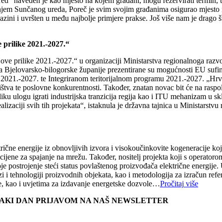
 ured“ naveden je kao mjesto na kojem građani, mogu rezervirati termin
aranjem Sunčanog ureda, Poreč je svim svojim građanima osigurao mjesto
razini i uvršten u među najbolje primjere prakse. Još više nam je drago
rilike 2021.-2027.“
prilike 2021.-2027.“ u organizaciji Ministarstva regionalnoga razvo
ja Bjelovarsko-bilogorske županije prezentirane su mogućnosti EU sufin
2021.-2027. te Integriranom teritorijalnom programu 2021.-2027. „Hrva
tva te poslovne konkurentnosti. Također, znatan novac bit će na raspola
iku ulogu igrati industrijska tranzicija regija kao i ITU mehanizam u s
lizaciji svih tih projekata“, istaknula je državna tajnica u Ministars
ične energije iz obnovljivih izvora i visokoučinkovite kogeneracije ko
cijene za spajanje na mrežu. Također, nositelj projekta koji s operatorom
oje postrojenje steći status povlaštenog proizvođača električne energije
i ​​i tehnologiji proizvodnih objekata, kao i metodologija za izračun refe
e, kao i uvjetima za izdavanje energetske dozvole…
Pročitaj više
SVAKI DAN PRIJAVOM NA NAŠ NEWSLETTER