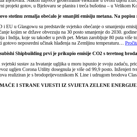
da Bjelovara. Nakon najveće geotermalne elektrane u ovom dijelu Europ
ni projekt gotov, u Bjelovaru se planira i treća bušotina – u Velikom K
ovo stotinu zemalja obećalo je smanjiti emisiju metana. Na popisu n
 i EU u Glasgowu su predstavile svjetsko obećanje o smanjenju emisija m
anje kojim se države obvezuju na 30 posto smanjenje do 2030. godine pot
ja i Indija, koje su također u prvih pet. Metan zarobljuje 80 puta više 
ti gotovo neposredni učinak hlađenja na Zemljinu temperaturu…
Pročit
subishi Shipbuilding prvi je prikupio emisije CO2 s teretnog brod
 svjetski sustav za hvatanje ugljika u moru ispunio je svoju zadaću, pr
evoz ugljen Corona Utility dosegnula je više od 99,9 posto. Inženjeri t
nova realiziran je s brodoprijevoznikom K Line i udrugom brodova Clas
MAĆE I STRANE VIJESTI IZ SVIJETA ZELENE ENERGIJ