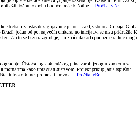
je tople vode dostatne za grijanje bazena bjelovarskih Termi, za koj
i obilježili točnu lokaciju buduće treće bušotine…
Pročitaj više
e trebalo zaustaviti zagrijavanje planeta za 0,3 stupnja Celzija. Glob
azil, jedan od pet najvećih emitera, no inicijativi se nisu pridružile K
osferi. Ali to se brzo razgrađuje, što znači da sada poduzete radnje mogu
brodogradnje. Čistoća tog stakleničkog plina zarobljenog u kamionu za
ali mornarima kako upravljati sustavom. Projekt prikupljanja ispušnih
šta, infrastrukture, prometa i turizma…
Pročitaj više
LETTER