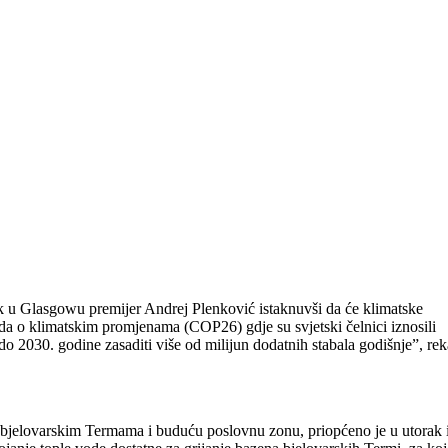
rak u Glasgowu premijer Andrej Plenković istaknuvši da će klimatske
da o klimatskim promjenama (COP26) gdje su svjetski čelnici iznosili
do 2030. godine zasaditi više od milijun dodatnih stabala godišnje”, re
u bjelovarskim Termama i buduću poslovnu zonu, priopćeno je u utorak 