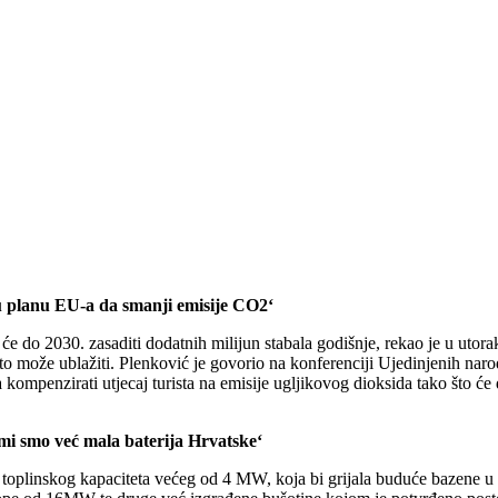
u planu EU-a da smanji emisije CO2‘
 će do 2030. zasaditi dodatnih milijun stabala godišnje, rekao je u uto
o može ublažiti. Plenković je govorio na konferenciji Ujedinjenih naro
ompenzirati utjecaj turista na emisije ugljikovog dioksida tako što će 
mi smo već mala baterija Hrvatske‘
, toplinskog kapaciteta većeg od 4 MW, koja bi grijala buduće bazene 