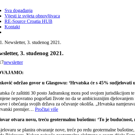
ggle
vigation
Sva događanja
Vijesti iz svijeta obnovljivaca
RE-Source Croatia HUB
Kontakt
Newsletter, 3. studenog 2021.
sletter, 3. studenog 2021.
17
newsletter
DVAJAMO:
nković održao govor u Glasgowu: ‘Hrvatska će s 45% sudjelovati 
atska će zaštititi 30 posto Jadranskog mora pod svojom jurisdikcijom te
mjene nepovratno pogoršati živote no da se ambicioznijim djelovanjem t
ove i obećanja svojih država za očuvanje okoliša. „Hrvatska namjerava k
hrvatski premijer…
Pročitaj više
lovar otvara novu, treću geotermalnu bušotinu: ‘To je budućnost, 
jelovaru se planira otvaranje nove, treće po redu geotermalne bušotine