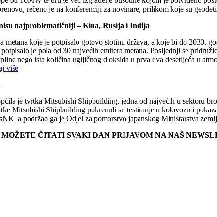
e od 16MW te druge već izgrađene bušotine kojom je potvrđeno postojan
orenovu, rečeno je na konferenciji za novinare, prilikom koje su geodet
isu najproblematičniji – Kina, Rusija i Indija
etana koje je potpisalo gotovo stotinu država, a koje bi do 2030. godin
pisalo je pola od 30 najvećih emitera metana. Posljednji se pridružio Br
topline nego ista količina ugljičnog dioksida u prva dva desetljeća u atm
aj više
a
iopćila je tvrtka Mitsubishi Shipbuilding, jedna od najvećih u sektoru 
vrtke Mitsubishi Shipbuilding pokrenuli su testiranje u kolovozu i pokaz
sNK, a podržao ga je Odjel za pomorstvo japanskog Ministarstva zemlji
E MOŽETE ČITATI SVAKI DAN PRIJAVOM NA NAŠ NEWS