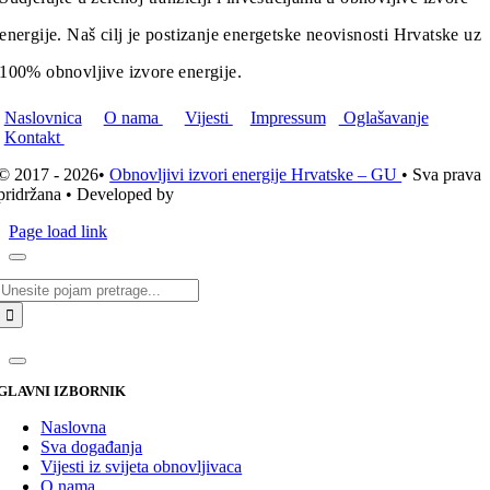
energije. Naš cilj je postizanje energetske neovisnosti Hrvatske uz
100% obnovljive izvore energije.
Naslovnica
O nama
Vijesti
Impressum
Oglašavanje
Kontakt
© 2017 - 2026•
Obnovljivi izvori energije Hrvatske – GU
• Sva prava
pridržana • Developed by
ICE STUDIO d.o.o.
Page load link
Traži...
GLAVNI IZBORNIK
Naslovna
Sva događanja
Vijesti iz svijeta obnovljivaca
O nama