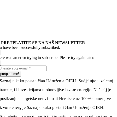
PRETPLATITE SE NA NAŠ NEWSLETTER
u have been successfully subscribed.
re was an error trying to subscribe. Please try again later.
pretplati me!
Saznajte kako postati član Udruženja OIEH! Sudjelujte u zelenoj
tranziciji i investicijama u obnovljive izvore energije. Naš cilj je
postizanje energetske neovisnosti Hrvatske uz 100% obnovljive
izvore energije.
Saznajte kako postati član Udruženja OIEH!
Sudjelujte u zelenoj tranziciji i investicijama u obnovljive izvore