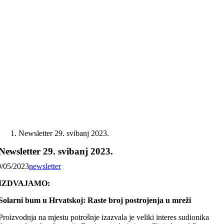
Skip
to
content
Newsletter 29. svibanj 2023.
Newsletter 29. svibanj 2023.
9/05/2023
newsletter
IZDVAJAMO:
Solarni bum u Hrvatskoj: Raste broj postrojenja u mreži
Proizvodnja na mjestu potrošnje izazvala je veliki interes sudionika