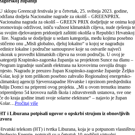
zagorskoj županiji
U sklopu Greencajt festivala je u četvrtak, 25. svibnja 2023. godine,
održana dodjela Nacionalne nagrade za okoliš – GREENPRIX.
Nacionalna nagrada za okoliš – GREEN PRIX dodjeljuje se onima koj
promoviraju održivost, ističu važnost klimatskih ciljeva, nude rješenja t
su svojim djelovanjem pridonijeli zaštititi okoliša u Republici Hrvatskoj
i šire. Nagrada se dodjeljuje u sedam kategorija, među kojima posebno
ističemo onu „Misli globalno, djeluj lokalno“ u kojoj se nagrađuju
jedinice lokalne i područne samouprave koje su ostvarile najveći
iskorak u provedbi klimatskih ciljeva na svom području. U ovoj je
kategoriji Krapinsko-zagorska županija sa projektom Sunce na dlanu –
Program izgradnje sunčanih elektrana na krovovima osvojila drugo
mjesto. Nagradu je preuzeo župan Krapinsko-zagorske županije Željko
Kolar, koji je tom prilikom posebno zahvalio Regionalnoj energetsko-
klimatskoj agenciji Sjeverozapadne Hrvatske i njezinom predsjedniku
Juliju Domci na pripremi ovog projekta. „Mi u ovom trenutku imamo
pripremljeno 54 krovova naših škola i zdravstvenih ustanova, sve one
će do kraja godine imati svoje solarne elektrane“ – najavio je župan
Kolar…
Pročitaj više
HT i Liburana potpisali ugovor o opskrbi strujom iz obnovljivih
izvora
Hrvatski telekom (HT) i tvrtka Liburana, koja je u potpunom vlasništvu
Professio Energie, potpisali su u četvrtak 10-godišnji virtualni