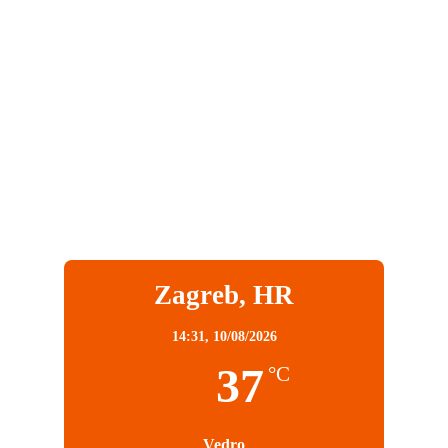
Zagreb, HR
14:31,
10/08/2026
37
°C
Vedro