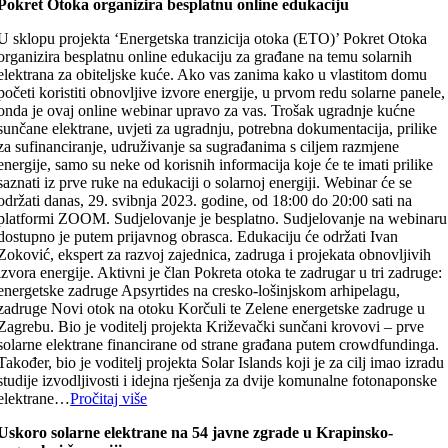
Pokret Otoka organizira besplatnu online edukaciju
U sklopu projekta ‘Energetska tranzicija otoka (ETO)’ Pokret Otoka
organizira besplatnu online edukaciju za građane na temu solarnih
elektrana za obiteljske kuće. Ako vas zanima kako u vlastitom domu
početi koristiti obnovljive izvore energije, u prvom redu solarne panele,
onda je ovaj online webinar upravo za vas. Trošak ugradnje kućne
sunčane elektrane, uvjeti za ugradnju, potrebna dokumentacija, prilike
za sufinanciranje, udruživanje sa sugrađanima s ciljem razmjene
energije, samo su neke od korisnih informacija koje će te imati prilike
saznati iz prve ruke na edukaciji o solarnoj energiji. Webinar će se
održati danas, 29. svibnja 2023. godine, od 18:00 do 20:00 sati na
platformi ZOOM. Sudjelovanje je besplatno. Sudjelovanje na webinaru
dostupno je putem prijavnog obrasca. Edukaciju će održati Ivan
Zoković, ekspert za razvoj zajednica, zadruga i projekata obnovljivih
izvora energije. Aktivni je član Pokreta otoka te zadrugar u tri zadruge:
energetske zadruge Apsyrtides na cresko-lošinjskom arhipelagu,
zadruge Novi otok na otoku Korčuli te Zelene energetske zadruge u
Zagrebu. Bio je voditelj projekta Križevački sunčani krovovi – prve
solarne elektrane financirane od strane građana putem crowdfundinga.
Također, bio je voditelj projekta Solar Islands koji je za cilj imao izradu
studije izvodljivosti i idejna rješenja za dvije komunalne fotonaponske
elektrane…
Pročitaj više
Uskoro solarne elektrane na 54 javne zgrade u Krapinsko-