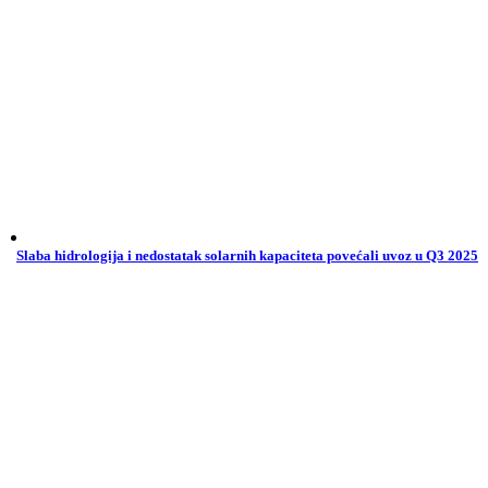
Slaba hidrologija i nedostatak solarnih kapaciteta povećali uvoz u Q3 2025