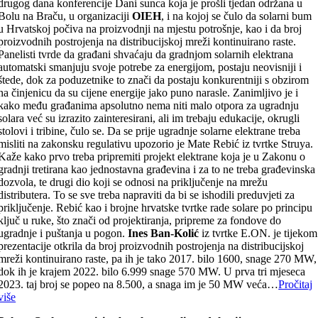
drugog dana konferencije Dani sunca koja je prošli tjedan održana u
Bolu na Braču, u organizaciji
OIEH
, i na kojoj se čulo da solarni bum
u Hrvatskoj počiva na proizvodnji na mjestu potrošnje, kao i da broj
proizvodnih postrojenja na distribucijskoj mreži kontinuirano raste.
Panelisti tvrde da građani shvaćaju da gradnjom solarnih elektrana
automatski smanjuju svoje potrebe za energijom, postaju neovisniji i
štede, dok za poduzetnike to znači da postaju konkurentniji s obzirom
na činjenicu da su cijene energije jako puno narasle. Zanimljivo je i
kako među građanima apsolutno nema niti malo otpora za ugradnju
solara već su izrazito zainteresirani, ali im trebaju edukacije, okrugli
stolovi i tribine, čulo se. Da se prije ugradnje solarne elektrane treba
misliti na zakonsku regulativu upozorio je Mate Rebić iz tvrtke Struya.
Kaže kako prvo treba pripremiti projekt elektrane koja je u Zakonu o
gradnji tretirana kao jednostavna građevina i za to ne treba građevinska
dozvola, te drugi dio koji se odnosi na priključenje na mrežu
distributera. To se sve treba napraviti da bi se ishodili preduvjeti za
priključenje. Rebić kao i brojne hrvatske tvrtke rade solare po principu
ključ u ruke, što znači od projektiranja, pripreme za fondove do
ugradnje i puštanja u pogon.
Ines Ban-Kolić
iz tvrtke E.ON. je tijekom
prezentacije otkrila da broj proizvodnih postrojenja na distribucijskoj
mreži kontinuirano raste, pa ih je tako 2017. bilo 1600, snage 270 MW,
dok ih je krajem 2022. bilo 6.999 snage 570 MW. U prva tri mjeseca
2023. taj broj se popeo na 8.500, a snaga im je 50 MW veća…
Pročitaj
više