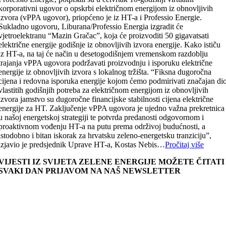
korporativni ugovor o opskrbi električnom energijom iz obnovljivih
izvora (vPPA ugovor), priopćeno je iz HT-a i Professio Energie.
Sukladno ugovoru, Liburana/Professio Energia izgradit će
vjetroelektranu “Mazin Gračac”, koja će proizvoditi 50 gigavatsati
električne energije godišnje iz obnovljivih izvora energije. Kako ističu
iz HT-a, na taj će način u desetogodišnjem vremenskom razdoblju
trajanja vPPA ugovora podržavati proizvodnju i isporuku električne
energije iz obnovljivih izvora s lokalnog tržišta. “Fiksna dugoročna
cijena i redovna isporuka energije kojom ćemo podmirivati značajan di
vlastitih godišnjih potreba za električnom energijom iz obnovljivih
izvora jamstvo su dugoročne financijske stabilnosti cijena električne
energije za HT. Zaključenje vPPA ugovora je ujedno važna prekretnica
u našoj energetskoj strategiji te potvrda predanosti odgovornom i
proaktivnom vođenju HT-a na putu prema održivoj budućnosti, a
istodobno i bitan iskorak za hrvatsku zeleno-energetsku tranziciju”,
izjavio je predsjednik Uprave HT-a, Kostas Nebis…
Pročitaj više
VIJESTI IZ SVIJETA ZELENE ENERGIJE MOŽETE ČITATI
SVAKI DAN PRIJAVOM NA NAŠ NEWSLETTER