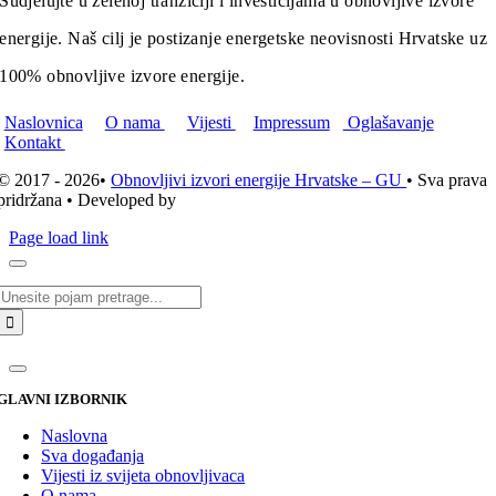
Sudjelujte u zelenoj tranziciji i investicijama u obnovljive izvore
energije. Naš cilj je postizanje energetske neovisnosti Hrvatske uz
100% obnovljive izvore energije.
Naslovnica
O nama
Vijesti
Impressum
Oglašavanje
Kontakt
© 2017 - 2026•
Obnovljivi izvori energije Hrvatske – GU
• Sva prava
pridržana • Developed by
ICE STUDIO d.o.o.
Page load link
Traži...
GLAVNI IZBORNIK
Naslovna
Sva događanja
Vijesti iz svijeta obnovljivaca
O nama