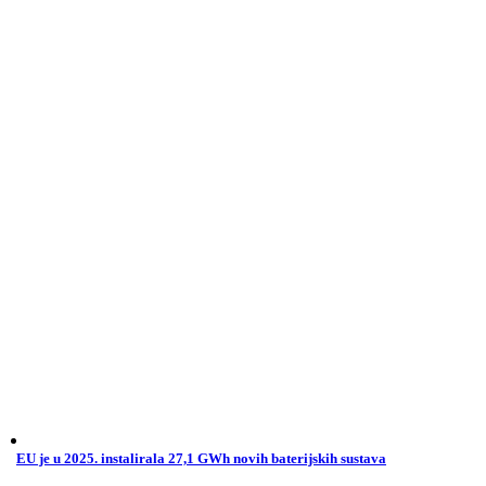
EU je u 2025. instalirala 27,1 GWh novih baterijskih sustava