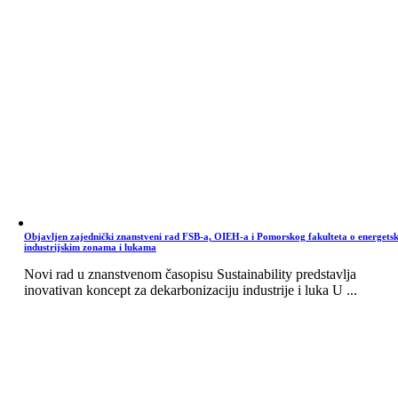
Objavljen zajednički znanstveni rad FSB-a, OIEH-a i Pomorskog fakulteta o energets
industrijskim zonama i lukama
Novi rad u znanstvenom časopisu Sustainability predstavlja
inovativan koncept za dekarbonizaciju industrije i luka U ...