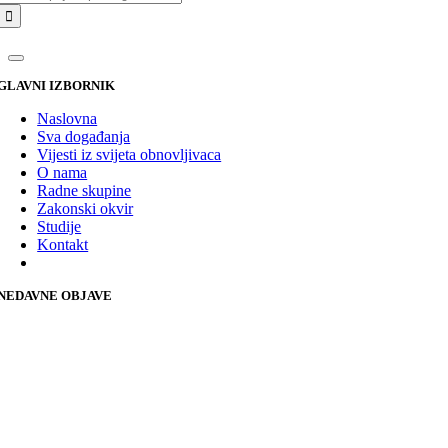
GLAVNI IZBORNIK
Naslovna
Sva događanja
Vijesti iz svijeta obnovljivaca
O nama
Radne skupine
Zakonski okvir
Studije
Kontakt
NEDAVNE OBJAVE