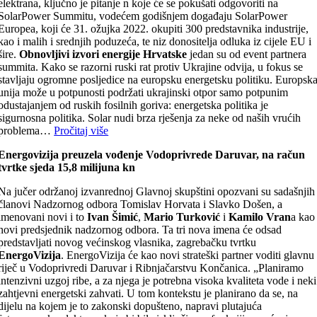
elektrana, ključno je pitanje n koje će se pokušati odgovoriti na
SolarPower Summitu, vodećem godišnjem događaju SolarPower
Europea, koji će 31. ožujka 2022. okupiti 300 predstavnika industrije,
kao i malih i srednjih poduzeća, te niz donositelja odluka iz cijele EU i
šire.
Obnovljivi izvori energije Hrvatske
jedan su od event partnera
summita. Kako se razorni ruski rat protiv Ukrajine odvija, u fokus se
stavljaju ogromne posljedice na europsku energetsku politiku. Europsk
unija može u potpunosti podržati ukrajinski otpor samo potpunim
odustajanjem od ruskih fosilnih goriva: energetska politika je
sigurnosna politika. Solar nudi brza rješenja za neke od naših vrućih
problema…
Pročitaj više
Energovizija preuzela vođenje Vodoprivrede Daruvar, na račun
tvrtke sjeda 15,8 milijuna kn
Na jučer održanoj izvanrednoj Glavnoj skupštini opozvani su sadašnjih
članovi Nadzornog odbora Tomislav Horvata i Slavko Došen, a
imenovani novi i to
Ivan Šimić
,
Mario Turković
i
Kamilo Vran
a kao
novi predsjednik nadzornog odbora. Ta tri nova imena će odsad
predstavljati novog većinskog vlasnika, zagrebačku tvrtku
EnergoVizija
. EnergoVizija će kao novi strateški partner voditi glavnu
riječ u Vodoprivredi Daruvar i Ribnjačarstvu Končanica. „Planiramo
intenzivni uzgoj ribe, a za njega je potrebna visoka kvaliteta vode i neki
zahtjevni energetski zahvati. U tom kontekstu je planirano da se, na
dijelu na kojem je to zakonski dopušteno, napravi plutajuća