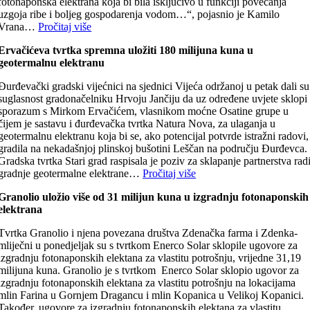
fotonaponska elektrana koja bi bila isključivo u funkciji povećanja
uzgoja ribe i boljeg gospodarenja vodom…“, pojasnio je Kamilo
Vrana…
Pročitaj više
Ervačićeva tvrtka spremna uložiti 180 milijuna kuna u
geotermalnu elektranu
Đurđevački gradski vijećnici na sjednici Vijeća održanoj u petak dali su
suglasnost gradonačelniku Hrvoju Jančiju da uz određene uvjete sklopi
sporazum s Mirkom Ervačićem, vlasnikom moćne Osatine grupe u
čijem je sastavu i đurđevačka tvrtka Natura Nova, za ulaganja u
geotermalnu elektranu koja bi se, ako potencijal potvrde istražni radovi,
gradila na nekadašnjoj plinskoj bušotini Leščan na području Đurđevca.
Gradska tvrtka Stari grad raspisala je poziv za sklapanje partnerstva rad
gradnje geotermalne elektrane…
Pročitaj više
Granolio uložio više od 31 milijun kuna u izgradnju fotonaponskih
elektrana
Tvrtka Granolio i njena povezana društva Zdenačka farma i Zdenka-
mliječni u ponedjeljak su s tvrtkom Enerco Solar sklopile ugovore za
izgradnju fotonaponskih elektana za vlastitu potrošnju, vrijedne 31,19
milijuna kuna. Granolio je s tvrtkom Enerco Solar sklopio ugovor za
izgradnju fotonaponskih elektana za vlastitu potrošnju na lokacijama
mlin Farina u Gornjem Dragancu i mlin Kopanica u Velikoj Kopanici.
Također, ugovore za izgradnju fotonaponskih elektana za vlastitu