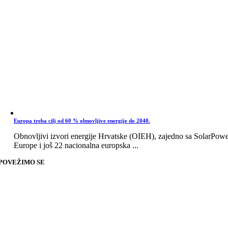
Europa treba cilj od 60 % obnovljive energije do 2040.
Obnovljivi izvori energije Hrvatske (OIEH), zajedno sa SolarPow
Europe i još 22 nacionalna europska ...
POVEŽIMO SE
Go
to
Top