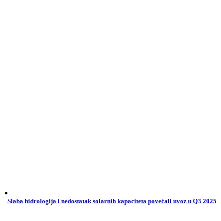
Slaba hidrologija i nedostatak solarnih kapaciteta povećali uvoz u Q3 2025