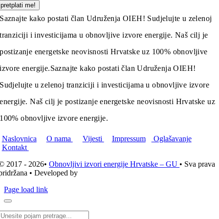
pretplati me!
Saznajte kako postati član Udruženja OIEH! Sudjelujte u zelenoj
tranziciji i investicijama u obnovljive izvore energije. Naš cilj je
postizanje energetske neovisnosti Hrvatske uz 100% obnovljive
izvore energije.
Saznajte kako postati član Udruženja OIEH!
Sudjelujte u zelenoj tranziciji i investicijama u obnovljive izvore
energije. Naš cilj je postizanje energetske neovisnosti Hrvatske uz
100% obnovljive izvore energije.
Naslovnica
O nama
Vijesti
Impressum
Oglašavanje
Kontakt
© 2017 - 2026•
Obnovljivi izvori energije Hrvatske – GU
• Sva prava
pridržana • Developed by
ICE STUDIO d.o.o.
Page load link
Traži...