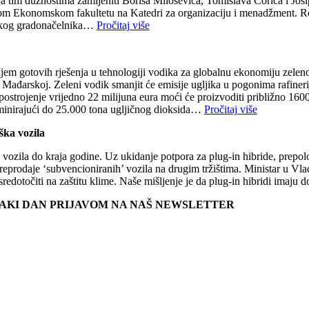
na tim dužnostima zamijeniti Borisa Miloševića, Tomislava Ćorića i Jos
kom Ekonomskom fakultetu na Katedri za organizaciju i menadžment. Ro
ačkog gradonačelnika…
Pročitaj više
em gotovih rješenja u tehnologiji vodika za globalnu ekonomiju zeleno
ađarskoj. Zeleni vodik smanjit će emisije ugljika u pogonima rafineri
rojenje vrijedno 22 milijuna eura moći će proizvoditi približno 1600 
liminirajući do 25.000 tona ugljičnog dioksida…
Pročitaj više
ška vozila
vozila do kraja godine. Uz ukidanje potpora za plug-in hibride, prepol
reprodaje ‘subvencioniranih’ vozila na drugim tržištima. Ministar u Vl
usredotočiti na zaštitu klime. Naše mišljenje je da plug-in hibridi imaj
SVAKI DAN PRIJAVOM NA NAŠ NEWSLETTER