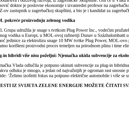
podarstva i održivog razvoja, iz zagrebačke Skupštine. Oni će u Vladi 
ipović doktor je poslovne ekonomije i izvanredni profesor na zagrebač
-ov zastupnik u zagrebačkoj skupštini, a bio je i kandidat za zagreb
 pokreće proizvodnju zelenog vodika
 Grupa udružila je snage s tvrtkom Plug Power Inc., vodećim pružatelj
enog vodika u Europi, u MOL-ovoj rafineriji Dunav u Százhalombatti u M
oć jedinice za elektrolizu snage 10 MW tvrtke Plug Power, MOL-ovo post
nutno korišteni proizvodni proces temeljen na prirodnom plinu i time e
g-in hibridi više nisu poželjni: Njemačka ukida subvencije za ekolo
mačka Vlada odlučila je potpuno ukinuti subvencije za plug-in hibridna 
takvu odluku je mnogo, a jedan od najvažnijih je ogroman rast unosne p
ide: ‘Želimo izoštriti fokus na potpuno električne automobile i više se 
JESTI IZ SVIJETA ZELENE ENERGIJE MOŽETE ČITATI 