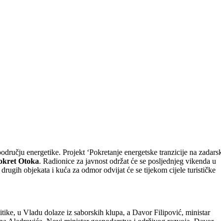
odručju energetike. Projekt ‘Pokretanje energetske tranzicije na zadars
okret Otoka
. Radionice za javnost održat će se posljednjeg vikenda u
drugih objekata i kuća za odmor odvijat će se tijekom cijele turističke
litike, u Vladu dolaze iz saborskih klupa, a Davor Filipović, ministar