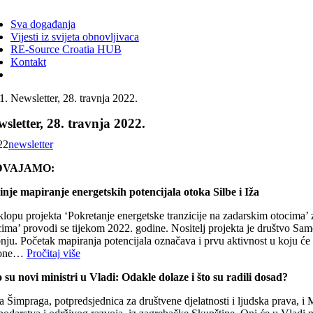
ggle
vigation
Sva događanja
Vijesti iz svijeta obnovljivaca
RE-Source Croatia HUB
Kontakt
Newsletter, 28. travnja 2022.
sletter, 28. travnja 2022.
22
newsletter
DVAJAMO:
inje mapiranje energetskih potencijala otoka Silbe i Iža
klopu projekta ‘Pokretanje energetske tranzicije na zadarskim otocima’ z
cima’ provodi se tijekom 2022. godine. Nositelj projekta je društvo Samo
nju. Početak mapiranja potencijala označava i prvu aktivnost u koju će b
zone…
Pročitaj više
 su novi ministri u Vladi: Odakle dolaze i što su radili dosad?
 Šimpraga, potpredsjednica za društvene djelatnosti i ljudska prava, i Ma