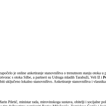
apočelo je online anketiranje stanovništva o trenutnom stanju otoka u p
tvorac s otoka Silbe, a partneri su Udruga mladih Tarabuži, Veli Iž i
P
iti uključeno lokalno stanovništvo. Anketiranje stanovništva i vlasnika 
rin Piletić, ministar rada, mirovinskoga sustava, obitelji i socijalne po