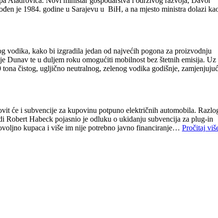
ipa Aladrovića. Novi ministar gospodarstva i održivog razvoja, Davor
đen je 1984. godine u Sarajevu u BiH, a na mjesto ministra dolazi ka
g vodika, kako bi izgradila jedan od najvećih pogona za proizvodnju
je Dunav te u duljem roku omogućiti mobilnost bez štetnih emisija. Uz
tona čistog, ugljično neutralnog, zelenog vodika godišnje, zamjenjujuć
ovit će i subvencije za kupovinu potpuno električnih automobila. Razlo
adi Robert Habeck pojasnio je odluku o ukidanju subvencija za plug-in
u dovoljno kupaca i više im nije potrebno javno financiranje…
Pročitaj viš