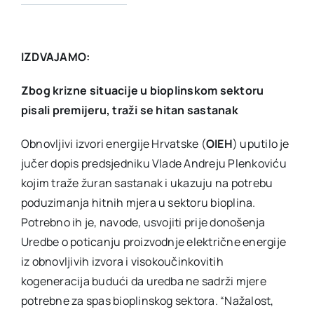
IZDVAJAMO:
Zbog krizne situacije u bioplinskom sektoru
pisali premijeru, traži se hitan sastanak
Obnovljivi izvori energije Hrvatske (
OIEH
) uputilo je
jučer dopis predsjedniku Vlade Andreju Plenkoviću
kojim traže žuran sastanak i ukazuju na potrebu
poduzimanja hitnih mjera u sektoru bioplina.
Potrebno ih je, navode, usvojiti prije donošenja
Uredbe o poticanju proizvodnje električne energije
iz obnovljivih izvora i visokoučinkovitih
kogeneracija budući da uredba ne sadrži mjere
potrebne za spas bioplinskog sektora. “Nažalost,