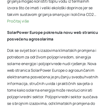
grijanja mogao koristiti toplu vodu iz termalnih
izvora što će imati i veliki ekološki doprinos jer se
takvim sustavom grijanja smanjuje i količina CO2…
Pročitaj više
SolarPower Europe pokrenula novu web stranicu
posvećenu agrosolarima
Dok se svijet bori s izazovima klimatskih promjena i
potrebom za održivom poljoprivredom, sinergija
solarne energije i poljoprivrede nudi rješenje. Nova
web stranica SolarPower Europe o agrosunčanim
elektranama posvećena je pružanju sveobuhvatnih
informacija, stručnih uvida i praktičnih savjeta o
tome kako solarna energija može revolucionirati
poljoprivredni sektor. Poljoprivredni sektor suočava
se s brojnim izazovima, od klimatskih promjena do