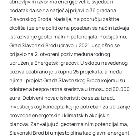
obnovljivim izvorima energije velik, svjedoči i
podatak da se na natječaj prijavilo 36 građana
Slavonskog Broda. Nadalje, na području zaštite
okoliša i zelene politike na poseban se način izdvaja
istraživanje geotermalnih potencijala. Podsjetimo,
Grad Slavonski Brod upravo u 2021. uspješno se
prijavio na 2. otvoreni poziv međunarodnog
udruženja Energetski gradovi. U sklopu navedenog
poziva odabrano je ukupno 25 projekata, a među
njima i projekt Grada Slavonskog Broda kojemu su
odobrena bespovratna sredstva u iznosu od 60.000
eura. Dobiveni novac iskoristit će se za izradu
investicijskog koncepta koji je potreban za ubrzanje
provedbe energetskih i klimatskih akcijskih
planova. Zahvaljujući geotermalnim potencijalima,
Slavonski Brod bi umjesto plina kao glavni energent