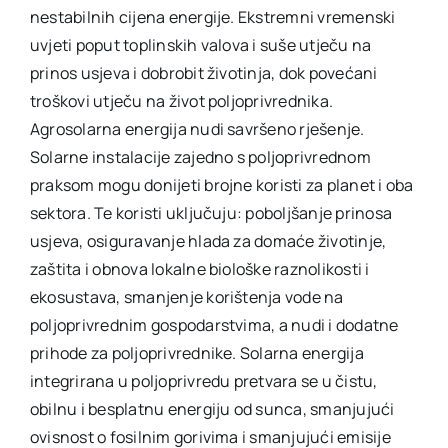
nestabilnih cijena energije. Ekstremni vremenski
uvjeti poput toplinskih valova i suše utječu na
prinos usjeva i dobrobit životinja, dok povećani
troškovi utječu na život poljoprivrednika.
Agrosolarna energija nudi savršeno rješenje.
Solarne instalacije zajedno s poljoprivrednom
praksom mogu donijeti brojne koristi za planet i oba
sektora. Te koristi uključuju: poboljšanje prinosa
usjeva, osiguravanje hlada za domaće životinje,
zaštita i obnova lokalne biološke raznolikosti i
ekosustava, smanjenje korištenja vode na
poljoprivrednim gospodarstvima, a nudi i dodatne
prihode za poljoprivrednike. Solarna energija
integrirana u poljoprivredu pretvara se u čistu,
obilnu i besplatnu energiju od sunca, smanjujući
ovisnost o fosilnim gorivima i smanjujući emisije