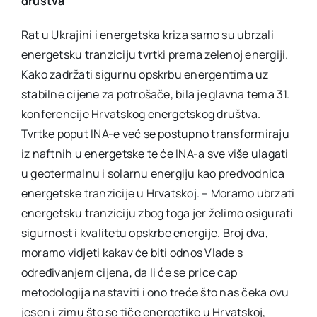
društva
Rat u Ukrajini i energetska kriza samo su ubrzali
energetsku tranziciju tvrtki prema zelenoj energiji.
Kako zadržati sigurnu opskrbu energentima uz
stabilne cijene za potrošače, bila je glavna tema 31.
konferencije Hrvatskog energetskog društva.
Tvrtke poput INA-e već se postupno transformiraju
iz naftnih u energetske te će INA-a sve više ulagati
u geotermalnu i solarnu energiju kao predvodnica
energetske tranzicije u Hrvatskoj. – Moramo ubrzati
energetsku tranziciju zbog toga jer želimo osigurati
sigurnost i kvalitetu opskrbe energije. Broj dva,
moramo vidjeti kakav će biti odnos Vlade s
određivanjem cijena, da li će se price cap
metodologija nastaviti i ono treće što nas čeka ovu
jesen i zimu što se tiče energetike u Hrvatskoj,