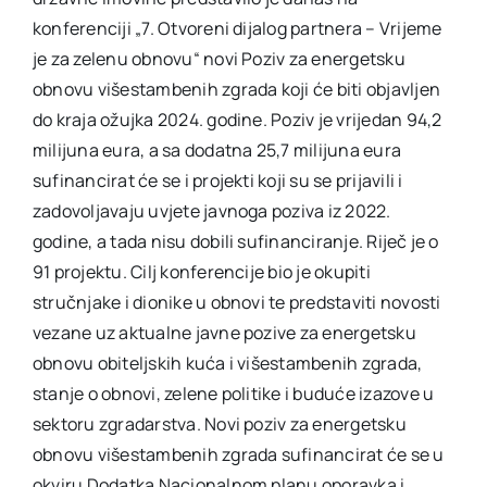
konferenciji „7. Otvoreni dijalog partnera – Vrijeme
je za zelenu obnovu“ novi Poziv za energetsku
obnovu višestambenih zgrada koji će biti objavljen
do kraja ožujka 2024. godine. Poziv je vrijedan 94,2
milijuna eura, a sa dodatna 25,7 milijuna eura
sufinancirat će se i projekti koji su se prijavili i
zadovoljavaju uvjete javnoga poziva iz 2022.
godine, a tada nisu dobili sufinanciranje. Riječ je o
91 projektu. Cilj konferencije bio je okupiti
stručnjake i dionike u obnovi te predstaviti novosti
vezane uz aktualne javne pozive za energetsku
obnovu obiteljskih kuća i višestambenih zgrada,
stanje o obnovi, zelene politike i buduće izazove u
sektoru zgradarstva. Novi poziv za energetsku
obnovu višestambenih zgrada sufinancirat će se u
okviru Dodatka Nacionalnom planu oporavka i