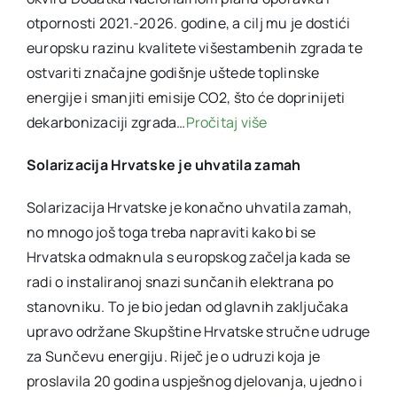
otpornosti 2021.-2026. godine, a cilj mu je dostići
europsku razinu kvalitete višestambenih zgrada te
ostvariti značajne godišnje uštede toplinske
energije i smanjiti emisije CO2, što će doprinijeti
dekarbonizaciji zgrada…
Pročitaj više
Solarizacija Hrvatske je uhvatila zamah
Solarizacija Hrvatske je konačno uhvatila zamah,
no mnogo još toga treba napraviti kako bi se
Hrvatska odmaknula s europskog začelja kada se
radi o instaliranoj snazi sunčanih elektrana po
stanovniku. To je bio jedan od glavnih zaključaka
upravo održane Skupštine Hrvatske stručne udruge
za Sunčevu energiju. Riječ je o udruzi koja je
proslavila 20 godina uspješnog djelovanja, ujedno i