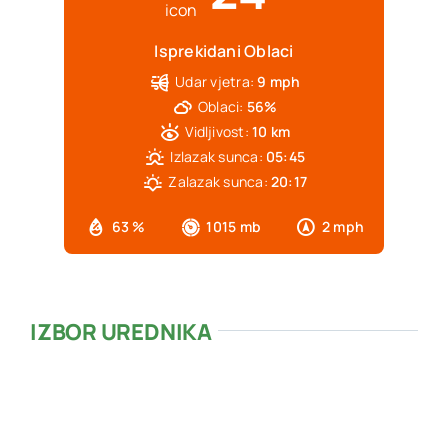
Isprekidani Oblaci
Udar vjetra:
9 mph
Oblaci:
56%
Vidljivost:
10 km
Izlazak sunca:
05:45
Zalazak sunca:
20:17
63 %
1015 mb
2 mph
IZBOR UREDNIKA