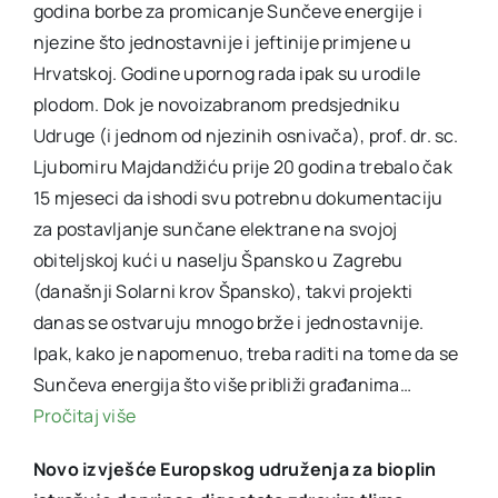
godina borbe za promicanje Sunčeve energije i
njezine što jednostavnije i jeftinije primjene u
Hrvatskoj. Godine upornog rada ipak su urodile
plodom. Dok je novoizabranom predsjedniku
Udruge (i jednom od njezinih osnivača), prof. dr. sc.
Ljubomiru Majdandžiću prije 20 godina trebalo čak
15 mjeseci da ishodi svu potrebnu dokumentaciju
za postavljanje sunčane elektrane na svojoj
obiteljskoj kući u naselju Špansko u Zagrebu
(današnji Solarni krov Špansko), takvi projekti
danas se ostvaruju mnogo brže i jednostavnije.
Ipak, kako je napomenuo, treba raditi na tome da se
Sunčeva energija što više približi građanima…
Pročitaj više
Novo izvješće Europskog udruženja za bioplin