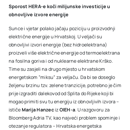
Sporost HERA-e koči milijunske investicije u
obnovljive izvore energije
Sunce i vjetar polako jačaju poziciju u proizvodnji
električne energije u Hrvatskoj. U veljači su
obnovljivi izvori energije (bez hidroelektrana)
proizveli više električne energije od termoelektrana
na fosilna goriva i od nuklearne elektrane Krško.
Time su zasjeli na drugo mjesto u hrvatskom
energetskom ”miksu” za veljaču. Da bi se doseglo
željenu brzinu tzv. zelene tranzicije, potrebno je čim
prije izgraditi dalekovod od Splita do Rijeke koji bi
mogao primiti svu tu energiju iz obnovljivih izvora –
ističe
Marija Hanzec
iz
OIEH-a
. U razgovoru za
Bloomberg Adria TV, kao najveći problem spominje i
otezanje regulatora – Hrvatska energetska