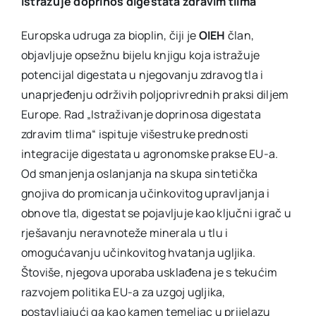
istražuje doprinos digestata zdravim tlima
Europska udruga za bioplin, čiji je
OIEH
član,
objavljuje opsežnu bijelu knjigu koja istražuje
potencijal digestata u njegovanju zdravog tla i
unaprjeđenju održivih poljoprivrednih praksi diljem
Europe. Rad „Istraživanje doprinosa digestata
zdravim tlima“ ispituje višestruke prednosti
integracije digestata u agronomske prakse EU-a.
Od smanjenja oslanjanja na skupa sintetička
gnojiva do promicanja učinkovitog upravljanja i
obnove tla, digestat se pojavljuje kao ključni igrač u
rješavanju neravnoteže minerala u tlu i
omogućavanju učinkovitog hvatanja ugljika.
Štoviše, njegova uporaba usklađena je s tekućim
razvojem politika EU-a za uzgoj ugljika,
postavljajući ga kao kamen temeljac u prijelazu