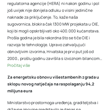
regulatorna agencije (HERA) ni nakon godinu i pol
još uvijek nije donijela odluku o visini jedinične
naknade za priključenje. To, kaže naša
sugovornica, blokira čak 1300 MW projekata u OIE,
koji bi mogli opskrbljivati oko 400.000 kućanstava.
Prošla godina je bila rekordna što se tiče OIE i
razvoja te tehnologije. Upravo zahvaljujući
obnovljivim izvorima, Hrvatska je prvi put još od
2000., prošlu godinu završila s izvoznom bilancom…
Pročitaj više
Za energetsku obnovu višestambenih zgrada u
sklopu novog natječaja na raspolaganju 94,2
milijuna eura
Ministarstvo prostornoga uređenja, graditeljstva i
državne imovine predstavilo je danas na