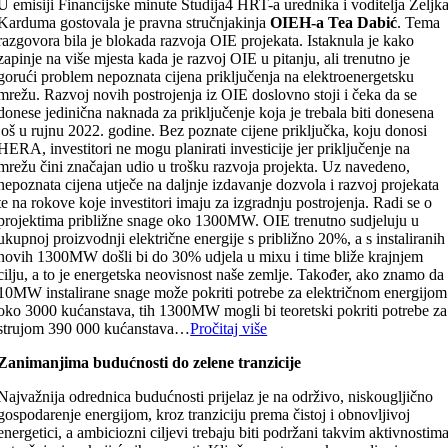
U emisiji Financijske minute Studija4 HRT-a urednika i voditelja Željk
Karduma gostovala je pravna stručnjakinja
OIEH-a Tea Dabić
. Tema
razgovora bila je blokada razvoja OIE projekata. Istaknula je kako
zapinje na više mjesta kada je razvoj OIE u pitanju, ali trenutno je
gorući problem nepoznata cijena priključenja na elektroenergetsku
mrežu. Razvoj novih postrojenja iz OIE doslovno stoji i čeka da se
donese jedinična naknada za priključenje koja je trebala biti donesena
još u rujnu 2022. godine. Bez poznate cijene priključka, koju donosi
HERA, investitori ne mogu planirati investicije jer priključenje na
mrežu čini značajan udio u trošku razvoja projekta. Uz navedeno,
nepoznata cijena utječe na daljnje izdavanje dozvola i razvoj projekata
te na rokove koje investitori imaju za izgradnju postrojenja. Radi se o
projektima približne snage oko 1300MW. OIE trenutno sudjeluju u
ukupnoj proizvodnji električne energije s približno 20%, a s instaliranih
novih 1300MW došli bi do 30% udjela u mixu i time bliže krajnjem
cilju, a to je energetska neovisnost naše zemlje. Također, ako znamo da
10MW instalirane snage može pokriti potrebe za električnom energijom
oko 3000 kućanstava, tih 1300MW mogli bi teoretski pokriti potrebe za
strujom 390 000 kućanstava…
Pročitaj više
Zanimanjima budućnosti do zelene tranzicije
Najvažnija odrednica budućnosti prijelaz je na održivo, niskougljično
gospodarenje energijom, kroz tranziciju prema čistoj i obnovljivoj
energetici, a ambiciozni ciljevi trebaju biti podržani takvim aktivnostim