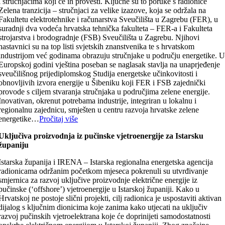
i stručnjacima koji će ih provesti. Ključne su to poruke s radionice
Zelena tranzicija – stručnjaci za velike izazove, koja se održala na
Fakultetu elektrotehnike i računarstva Sveučilišta u Zagrebu (FER), u
suradnji dva vodeća hrvatska tehnička fakulteta – FER-a i Fakulteta
strojarstva i brodogradnje (FSB) Sveučilišta u Zagrebu. Njihovi
nastavnici su na top listi svjetskih znanstvenika te s hrvatskom
industrijom već godinama obrazuju stručnjake u području energetike. 
Europskoj godini vještina poseban se naglasak stavlja na unaprjeđenje
sveučilišnog prijediplomskog Studija energetske učinkovitosti i
obnovljivih izvora energije u Šibeniku koji FER i FSB zajednički
provode s ciljem stvaranja stručnjaka u područjima zelene energije.
Inovativan, okrenut potrebama industrije, integriran u lokalnu i
regionalnu zajednicu, smješten u centru razvoja hrvatske zelene
energetike…
Pročitaj više
Uključiva proizvodnja iz pučinske vjetroenergije za Istarsku
županiju
Istarska županija i IRENA – Istarska regionalna energetska agencija
radionicama održanim početkom mjeseca pokrenuli su utvrđivanje
smjernica za razvoj uključive proizvodnje električne energije iz
pučinske (‘offshore’) vjetroenergije u Istarskoj županiji. Kako u
Hrvatskoj ne postoje slični projekti, cilj radionica je uspostaviti aktivan
dijalog s ključnim dionicima koje zanima kako utjecati na uključiv
razvoj pučinskih vjetroelektrana koje će doprinijeti samodostatnosti