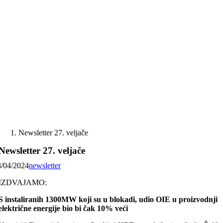
Skip
to
content
Newsletter 27. veljače
Newsletter 27. veljače
8/04/2024
newsletter
IZDVAJAMO:
S instaliranih 1300MW koji su u blokadi, udio OIE u proizvodnji
električne energije bio bi čak 10% veći