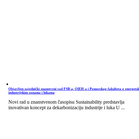
Objavljen zajednički znanstveni rad FSB-a, OIEH-a i Pomorskog fakulteta o energets
industrijskim zonama i lukama
Novi rad u znanstvenom časopisu Sustainability predstavlja
inovativan koncept za dekarbonizaciju industrije i luka U ...