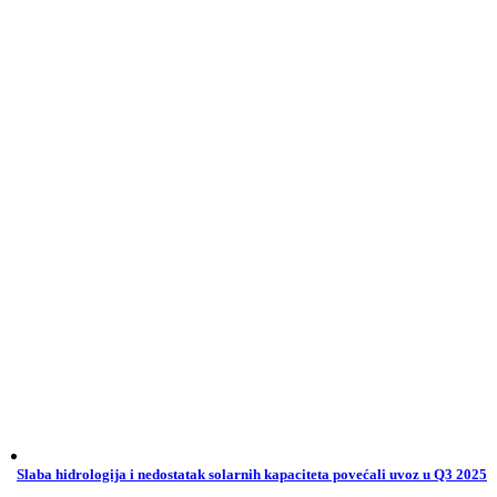
Slaba hidrologija i nedostatak solarnih kapaciteta povećali uvoz u Q3 2025