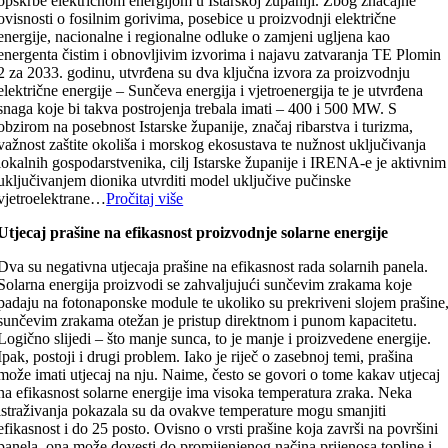
opskrbe električnom energijom u Istarskoj županiji. Zbog značajne
ovisnosti o fosilnim gorivima, posebice u proizvodnji električne
energije, nacionalne i regionalne odluke o zamjeni ugljena kao
energenta čistim i obnovljivim izvorima i najavu zatvaranja TE Plomin
2 za 2033. godinu, utvrđena su dva ključna izvora za proizvodnju
električne energije – Sunčeva energija i vjetroenergija te je utvrđena
snaga koje bi takva postrojenja trebala imati – 400 i 500 MW. S
obzirom na posebnost Istarske županije, značaj ribarstva i turizma,
važnost zaštite okoliša i morskog ekosustava te nužnost uključivanja
lokalnih gospodarstvenika, cilj Istarske županije i IRENA-e je aktivnim
uključivanjem dionika utvrditi model uključive pučinske
vjetroelektrane…
Pročitaj više
Utjecaj prašine na efikasnost proizvodnje solarne energije
Dva su negativna utjecaja prašine na efikasnost rada solarnih panela.
Solarna energija proizvodi se zahvaljujući sunčevim zrakama koje
padaju na fotonaponske module te ukoliko su prekriveni slojem prašine
sunčevim zrakama otežan je pristup direktnom i punom kapacitetu.
Logično slijedi – što manje sunca, to je manje i proizvedene energije.
Ipak, postoji i drugi problem. Iako je riječ o zasebnoj temi, prašina
može imati utjecaj na nju. Naime, često se govori o tome kakav utjecaj
na efikasnost solarne energije ima visoka temperatura zraka. Neka
istraživanja pokazala su da ovakve temperature mogu smanjiti
efikasnost i do 25 posto. Ovisno o vrsti prašine koja završi na površini
panela, ona može dovesti do promijenjenog načina prijenosa topline i