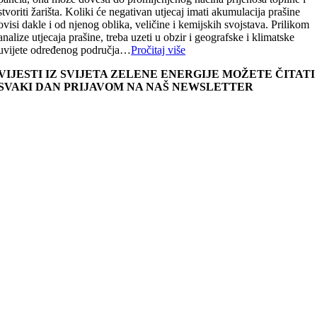
stvoriti žarišta. Koliki će negativan utjecaj imati akumulacija prašine
ovisi dakle i od njenog oblika, veličine i kemijskih svojstava. Prilikom
analize utjecaja prašine, treba uzeti u obzir i geografske i klimatske
uvijete određenog područja…
Pročitaj više
VIJESTI IZ SVIJETA ZELENE ENERGIJE MOŽETE ČITATI
SVAKI DAN PRIJAVOM NA NAŠ NEWSLETTER