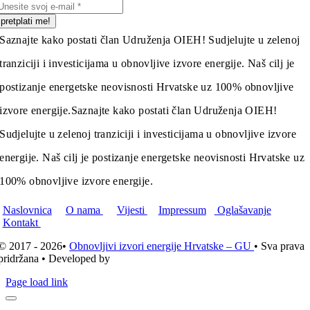
pretplati me!
Saznajte kako postati član Udruženja OIEH! Sudjelujte u zelenoj
tranziciji i investicijama u obnovljive izvore energije. Naš cilj je
postizanje energetske neovisnosti Hrvatske uz 100% obnovljive
izvore energije.
Saznajte kako postati član Udruženja OIEH!
Sudjelujte u zelenoj tranziciji i investicijama u obnovljive izvore
energije. Naš cilj je postizanje energetske neovisnosti Hrvatske uz
100% obnovljive izvore energije.
Naslovnica
O nama
Vijesti
Impressum
Oglašavanje
Kontakt
© 2017 - 2026•
Obnovljivi izvori energije Hrvatske – GU
• Sva prava
pridržana • Developed by
ICE STUDIO d.o.o.
Page load link