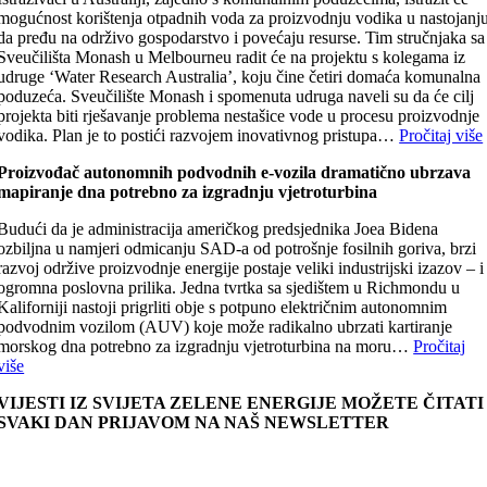
mogućnost korištenja otpadnih voda za proizvodnju vodika u nastojanj
da pređu na održivo gospodarstvo i povećaju resurse. Tim stručnjaka sa
Sveučilišta Monash u Melbourneu radit će na projektu s kolegama iz
udruge ‘Water Research Australia’, koju čine četiri domaća komunalna
poduzeća. Sveučilište Monash i spomenuta udruga naveli su da će cilj
projekta biti rješavanje problema nestašice vode u procesu proizvodnje
vodika. Plan je to postići razvojem inovativnog pristupa…
Pročitaj više
Proizvođač autonomnih podvodnih e-vozila dramatično ubrzava
mapiranje dna potrebno za izgradnju vjetroturbina
Budući da je administracija američkog predsjednika Joea Bidena
ozbiljna u namjeri odmicanju SAD-a od potrošnje fosilnih goriva, brzi
razvoj održive proizvodnje energije postaje veliki industrijski izazov – i
ogromna poslovna prilika. Jedna tvrtka sa sjedištem u Richmondu u
Kaliforniji nastoji prigrliti obje s potpuno električnim autonomnim
podvodnim vozilom (AUV) koje može radikalno ubrzati kartiranje
morskog dna potrebno za izgradnju vjetroturbina na moru…
Pročitaj
više
VIJESTI IZ SVIJETA ZELENE ENERGIJE MOŽETE ČITATI
SVAKI DAN PRIJAVOM NA NAŠ NEWSLETTER