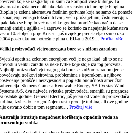
povrćem koje se razgrađuju u kanti za kompost vaše kuhinje. Ta
stvarnost možda neće biti tako daleko s rastom tehnologije bioplina.
Bioplin je zelena alternativa fosilnim gorivima koja ne samo da pomaže
u smanjenju emisija toksičnih tvari, već i pruža jeftinu, čistu energiju.
Ipak, iako se bioplin već nekoliko godina promiče kao način da se
smanji emisija ugljika – i zapravo se koristio za napajanje kućanstava
već u 10. stoljeću prije Krista – još uvijek je predstavljao samo oko
0,004 posto ukupne potrošnje plina u EU-u u 2019…
Pročitaj više
Veliki proizvođači vjetroagregata bore se s nižom zaradom
Svjetski apetit za zelenom energijom veći je nego ikad, ali to se ne
prevodi u veliku zaradu za neke tvrtke koje stoje iza tog procvata.
Najbolji proizvođači vjetroagregata bore se s nižom zaradom jer se
povećavaju troškovi sirovina, problemima s isporukom, a njihovo
poslvoanje protišće i neizvjesnost u pogledu budućnosti američkih
subvencija. Siemens Gamesa Renewable Energy SA i Vestas Wind
Systems A/S, dva najveća svjetska proizvođača, smanjili su prognoze
za ostatak godine. General Electric, još jedan od vodećih proizvođača
turbina, izvijestio je o godišnjem rastu prodaje turbina, ali ove godine
nije ostvario dobit u tom segmentu…
Pročitaj više
Australija istražuje mogućnost korištenja otpadnih voda za
proizvodnju vodika
Istraživači u Australiji, zajedno s komunalnim poduzećima, istražit će