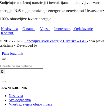
Sudjelujte u zelenoj tranziciji i investicijama u obnovljive izvore
energije. Naš cilj je postizanje energetske neovisnosti Hrvatske uz
100% obnovljive izvore energije.
Naslovnica
O nama
Vijesti
Impressum
Oglašavanje
Kontakt
© 2017 - 2026•
Obnovljivi izvori energije Hrvatske – GU
• Sva prava
pridržana • Developed by
ICE STUDIO d.o.o.
Page load link
Traži...
GLAVNI IZBORNIK
Naslovna
Sva događanja
Vijesti iz svijeta obnovljivaca