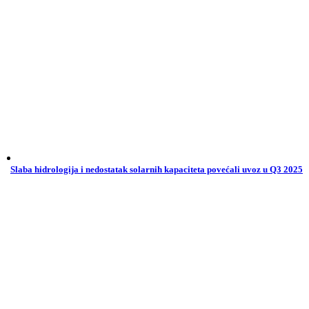
Slaba hidrologija i nedostatak solarnih kapaciteta povećali uvoz u Q3 2025