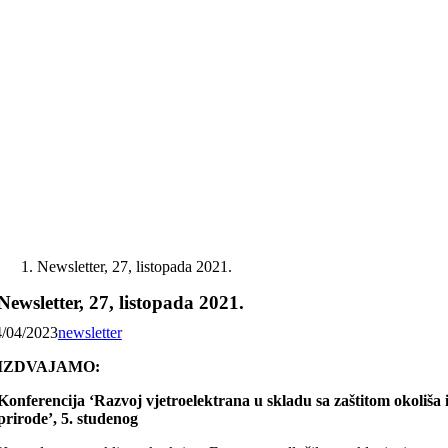
Skip
to
content
Newsletter, 27, listopada 2021.
Newsletter, 27, listopada 2021.
4/04/2023
newsletter
IZDVAJAMO:
Konferencija ‘Razvoj vjetroelektrana u skladu sa zaštitom okoliša 
prirode’, 5. studenog