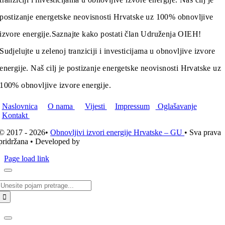
postizanje energetske neovisnosti Hrvatske uz 100% obnovljive
izvore energije.
Saznajte kako postati član Udruženja OIEH!
Sudjelujte u zelenoj tranziciji i investicijama u obnovljive izvore
energije. Naš cilj je postizanje energetske neovisnosti Hrvatske uz
100% obnovljive izvore energije.
Naslovnica
O nama
Vijesti
Impressum
Oglašavanje
Kontakt
© 2017 - 2026•
Obnovljivi izvori energije Hrvatske – GU
• Sva prava
pridržana • Developed by
ICE STUDIO d.o.o.
Page load link
Traži...