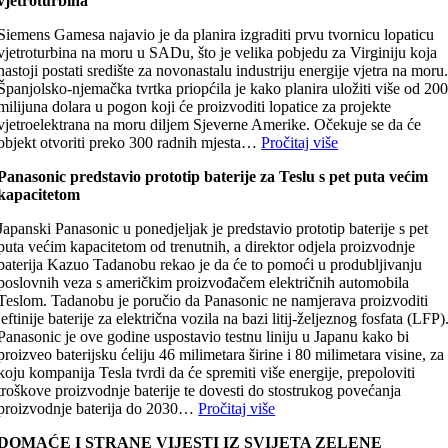
vjetroturbina
Siemens Gamesa najavio je da planira izgraditi prvu tvornicu lopaticu
vjetroturbina na moru u SADu, što je velika pobjedu za Virginiju koja
nastoji postati središte za novonastalu industriju energije vjetra na moru
Španjolsko-njemačka tvrtka ​​priopćila je kako planira uložiti više od 20
milijuna dolara u pogon koji će proizvoditi lopatice za projekte
vjetroelektrana na moru diljem Sjeverne Amerike. Očekuje se da će
objekt otvoriti preko 300 radnih mjesta…
Pročitaj više
Panasonic predstavio prototip baterije za Teslu s pet puta većim
kapacitetom
Japanski Panasonic u ponedjeljak je predstavio prototip baterije s pet
puta većim kapacitetom od trenutnih, a direktor odjela proizvodnje
baterija Kazuo Tadanobu rekao je da će to pomoći u produbljivanju
poslovnih veza s američkim proizvođačem električnih automobila
Teslom. Tadanobu je poručio da Panasonic ne namjerava proizvoditi
jeftinije baterije za električna vozila na bazi litij-željeznog fosfata (LFP)
Panasonic je ove godine uspostavio testnu liniju u Japanu kako bi
proizveo baterijsku ćeliju 46 milimetara širine i 80 milimetara visine, za
koju kompanija Tesla tvrdi da će spremiti više energije, prepoloviti
troškove proizvodnje baterije te dovesti do stostrukog povećanja
proizvodnje baterija do 2030…
Pročitaj više
DOMAĆE I STRANE VIJESTI IZ SVIJETA ZELENE