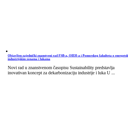
Objavljen zajednički znanstveni rad FSB-a, OIEH-a i Pomorskog fakulteta o energets
industrijskim zonama i lukama
Novi rad u znanstvenom časopisu Sustainability predstavlja
inovativan koncept za dekarbonizaciju industrije i luka U ...