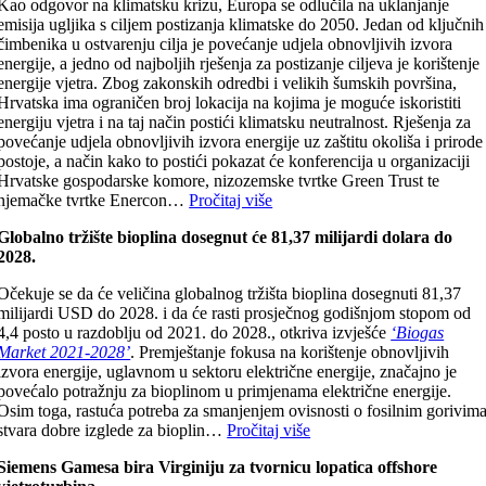
Kao odgovor na klimatsku krizu, Europa se odlučila na uklanjanje
emisija ugljika s ciljem postizanja klimatske do 2050. Jedan od ključnih
čimbenika u ostvarenju cilja je povećanje udjela obnovljivih izvora
energije, a jedno od najboljih rješenja za postizanje ciljeva je korištenje
energije vjetra. Zbog zakonskih odredbi i velikih šumskih površina,
Hrvatska ima ograničen broj lokacija na kojima je moguće iskoristiti
energiju vjetra i na taj način postići klimatsku neutralnost. Rješenja za
povećanje udjela obnovljivih izvora energije uz zaštitu okoliša i prirode
postoje, a način kako to postići pokazat će konferencija u organizaciji
Hrvatske gospodarske komore, nizozemske tvrtke Green Trust te
njemačke tvrtke Enercon…
Pročitaj više
Globalno tržište bioplina dosegnut će 81,37 milijardi dolara do
2028.
Očekuje se da će veličina globalnog tržišta bioplina dosegnuti 81,37
milijardi USD do 2028. i da će rasti prosječnog godišnjom stopom od
4,4 posto u razdoblju od 2021. do 2028., otkriva izvješće
‘Biogas
Market 2021-2028’
. Premještanje fokusa na korištenje obnovljivih
izvora energije, uglavnom u sektoru električne energije, značajno je
povećalo potražnju za bioplinom u primjenama električne energije.
Osim toga, rastuća potreba za smanjenjem ovisnosti o fosilnim gorivim
stvara dobre izglede za bioplin…
Pročitaj više
Siemens Gamesa bira Virginiju za tvornicu lopatica offshore