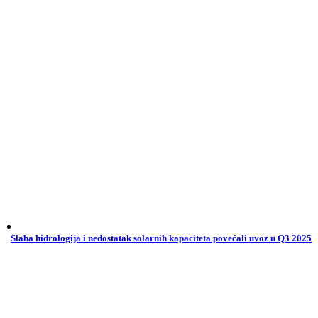
Slaba hidrologija i nedostatak solarnih kapaciteta povećali uvoz u Q3 2025