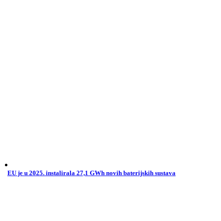
EU je u 2025. instalirala 27,1 GWh novih baterijskih sustava