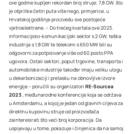
ove godine kupljen rekordan broj struje; 7,8 GW, što
je otprilike četiri puta više nego, primjerice, u
Hrvatskoj godišnje proizvedu sve postojeće
vjetroelektrane. – Do trećeg kvartala ove 2023.
informacijsko-komunikacijski sektor s 2 GW, teška
industrija s 1,8 GW te telekomi s 650 MW bili su
odgovorni za potpisivanje više od 60 posto PPA
ugovora. Ostali sektori, poput trgovine, transporta i
automobilske industrije također imaju veliku ulogu
u dekarbonizaciji i prelasku na obnovljive izvore
energije – poručili su organizatori
RE-Sourcea
2023
., međunarodne konferencije koja se održava
u Amsterdamu, a kojoj je jedan od glavnih ciljeva za
direktnu kupovinu struje od proizvođača
zainteresirati što veći broj korporacija. Da
uspijevaju u tome, pokazuje i činjenica da na samoj