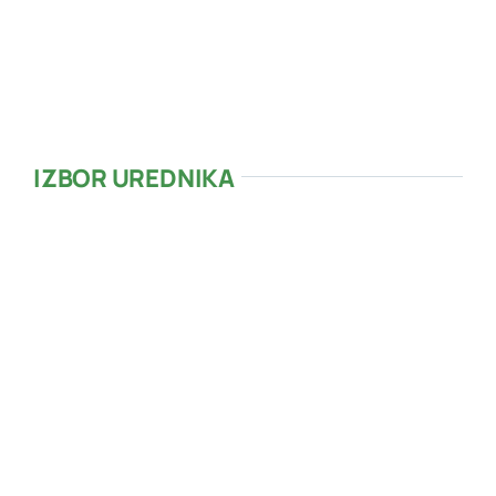
Zalazak sunca:
20:17
38 %
1013 mb
10 mph
IZBOR UREDNIKA