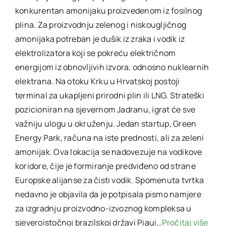
konkurentan amonijaku proizvedenom iz fosilnog
plina. Za proizvodnju zelenog i niskougljičnog
amonijaka potreban je dušik iz zraka i vodik iz
elektrolizatora koji se pokreću električnom
energijom iz obnovljivih izvora, odnosno nuklearnih
elektrana. Na otoku Krku u Hrvatskoj postoji
terminal za ukapljeni prirodni plin ili LNG. Strateški
pozicioniran na sjevernom Jadranu, igrat će sve
važniju ulogu u okruženju. Jedan startup, Green
Energy Park, računa na iste prednosti, ali za zeleni
amonijak. Ova lokacija se nadovezuje na vodikove
koridore, čije je formiranje predviđeno od strane
Europske alijanse za čisti vodik. Spomenuta tvrtka
nedavno je objavila da je potpisala pismo namjere
za izgradnju proizvodno-izvoznog kompleksa u
sjeveroistočnoj brazilskoj državi Piaui…
Pročitaj više