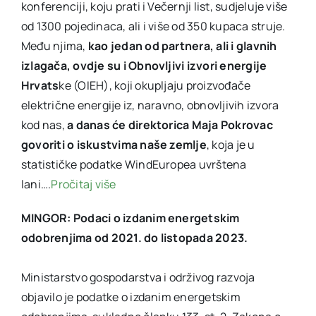
konferenciji, koju prati i Večernji list, sudjeluje više
od 1300 pojedinaca, ali i više od 350 kupaca struje.
Među njima,
kao jedan od partnera, ali i glavnih
izlagača, ovdje su i
Obnovljivi izvori energije
Hrvats
ke (OIEH), koji okupljaju proizvođače
električne energije iz, naravno, obnovljivih izvora
kod nas,
a danas će direktorica Maja Pokrovac
govoriti o iskustvima naše zemlje
, koja je u
statističke podatke WindEuropea uvrštena
lani….
Pročitaj više
MINGOR: Podaci o izdanim energetskim
odobrenjima od 2021. do listopada 2023.
Ministarstvo gospodarstva i održivog razvoja
objavilo je podatke o izdanim energetskim