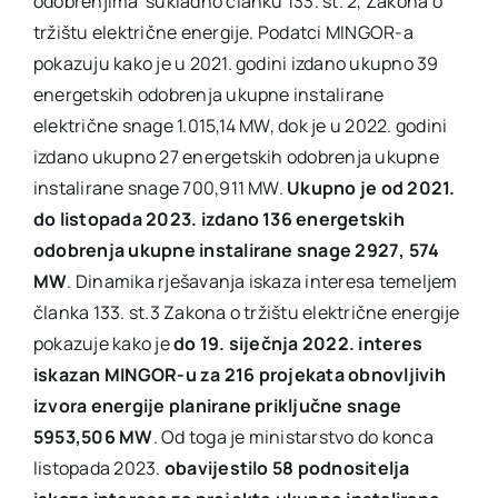
odobrenjima sukladno članku 133. st. 2, Zakona o
tržištu električne energije. Podatci MINGOR-a
pokazuju kako je u 2021. godini izdano ukupno 39
energetskih odobrenja ukupne instalirane
električne snage 1.015,14 MW, dok je u 2022. godini
izdano ukupno 27 energetskih odobrenja ukupne
instalirane snage 700,911 MW.
Ukupno je od 2021.
do listopada 2023. izdano 136 energetskih
odobrenja ukupne instalirane snage 2927, 574
MW
. Dinamika rješavanja iskaza interesa temeljem
članka 133. st.3 Zakona o tržištu električne energije
pokazuje kako je
do 19. siječnja 2022. interes
iskazan MINGOR-u za 216 projekata obnovljivih
izvora energije planirane priključne snage
5953,506 MW
. Od toga je ministarstvo do konca
listopada 2023.
obavijestilo 58 podnositelja