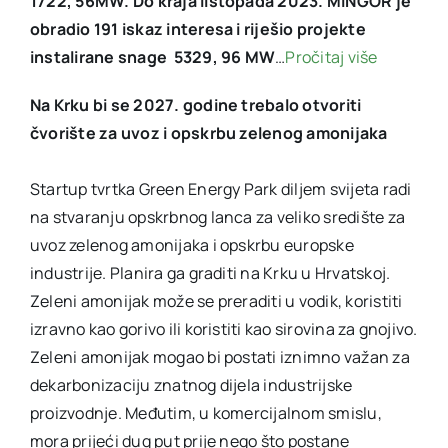
1722, 56MW. Do kraja listopada 2023. MINGOR je
obradio 191 iskaz interesa i riješio projekte
instalirane snage 5329, 96 MW
…
Pročitaj više
Na Krku bi se 2027. godine trebalo otvoriti
čvorište za uvoz i opskrbu zelenog amonijaka
Startup tvrtka Green Energy Park diljem svijeta radi
na stvaranju opskrbnog lanca za veliko središte za
uvoz zelenog amonijaka i opskrbu europske
industrije. Planira ga graditi na Krku u Hrvatskoj.
Zeleni amonijak može se preraditi u vodik, koristiti
izravno kao gorivo ili koristiti kao sirovina za gnojivo.
Zeleni amonijak mogao bi postati iznimno važan za
dekarbonizaciju znatnog dijela industrijske
proizvodnje. Međutim, u komercijalnom smislu,
mora prijeći dug put prije nego što postane