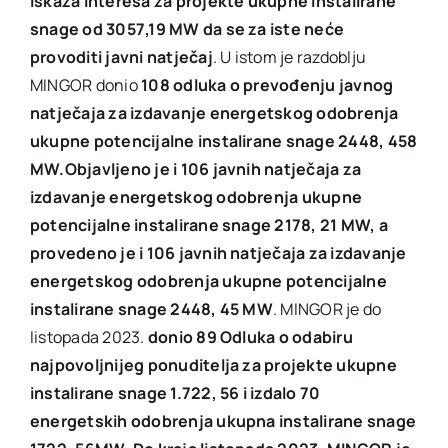
iskaza interesa za projekte ukupne instalirane
snage od 3057,19 MW da se za iste neće
provoditi javni natječaj
. U istom je razdoblju
MINGOR donio
108 odluka o prevođenju javnog
natječaja za izdavanje energetskog odobrenja
ukupne potencijalne instalirane snage 2448, 458
MW.Objavljeno je i 106 javnih natječaja za
izdavanje energetskog odobrenja ukupne
potencijalne instalirane snage 2178, 21 MW, a
provedeno je i 106 javnih natječaja za izdavanje
energetskog odobrenja ukupne potencijalne
instalirane snage 2448, 45 MW
. MINGOR je do
listopada 2023.
donio 89 Odluka o odabiru
najpovoljnijeg ponuditelja za projekte ukupne
instalirane snage 1.722, 56 i izdalo 70
energetskih odobrenja ukupna instalirane snage