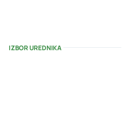
Zalazak sunca:
20:14
34 %
1018 mb
3 mph
IZBOR UREDNIKA