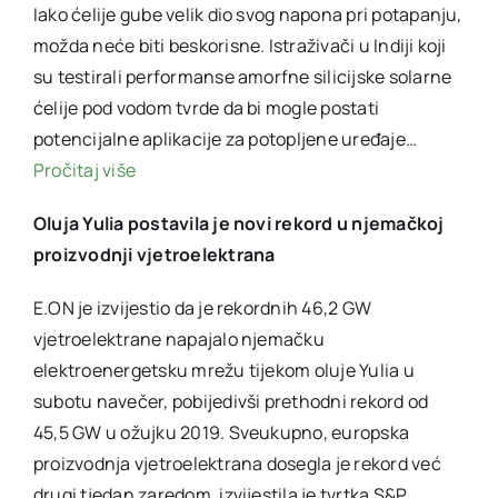
Iako ćelije gube velik dio svog napona pri potapanju,
možda neće biti beskorisne. Istraživači u Indiji koji
su testirali performanse amorfne silicijske solarne
ćelije pod vodom tvrde da bi mogle postati
potencijalne aplikacije za potopljene uređaje…
Pročitaj više
Oluja Yulia postavila je novi rekord u njemačkoj
proizvodnji vjetroelektrana
E.ON je izvijestio da je rekordnih 46,2 GW
vjetroelektrane napajalo njemačku
elektroenergetsku mrežu tijekom oluje Yulia u
subotu navečer, pobijedivši prethodni rekord od
45,5 GW u ožujku 2019. Sveukupno, europska
proizvodnja vjetroelektrana dosegla je rekord već
drugi tjedan zaredom, izvijestila je tvrtka S&P