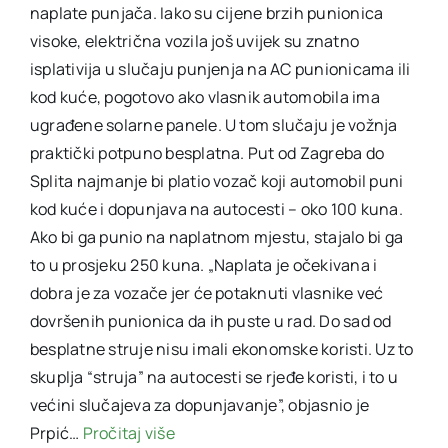
naplate punjača. Iako su cijene brzih punionica
visoke, električna vozila još uvijek su znatno
isplativija u slučaju punjenja na AC punionicama ili
kod kuće, pogotovo ako vlasnik automobila ima
ugrađene solarne panele. U tom slučaju je vožnja
praktički potpuno besplatna. Put od Zagreba do
Splita najmanje bi platio vozač koji automobil puni
kod kuće i dopunjava na autocesti – oko 100 kuna.
Ako bi ga punio na naplatnom mjestu, stajalo bi ga
to u prosjeku 250 kuna. „Naplata je očekivana i
dobra je za vozače jer će potaknuti vlasnike već
dovršenih punionica da ih puste u rad. Do sad od
besplatne struje nisu imali ekonomske koristi. Uz to
skuplja “struja” na autocesti se rjeđe koristi, i to u
većini slučajeva za dopunjavanje”, objasnio je
Prpić…
Pročitaj više