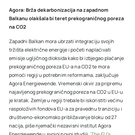
Agora: Brža dekarbonizacija na zapadnom
Balkanu olakšala bi teret prekograničnog poreza
na CO2
Zapadni Balkan mora ubrzati integraciju svojih
tržišta električne energije i početi naplaćivati ​​
emisije ugljičnog dioksida kako bi izbjegao plaćanje
prekograničnog poreza EU-a na CO2 te mora
pomoći regiji u potrebnim reformama, zaključuje
Agora Energiewende. Vremenski okvir za pripremu
najavljenog prekograničnog poreza na CO2 u EU-u
je kratak. Zemlje u regiji trebale bi iskoristiti većinu
raspoloživih fondova EU-a za pravednu tranziciju i
društveno-ekonomsko približavanje bloku od 27
nacija, piše njemački nezavisni institut Agora
Energiewende u svojoj novoj studiji
‘The EU’s