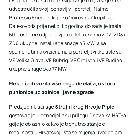
Osiguranje te Croatia Osiguranje d.d., više je nego
udvostručila svoj ‘obnovljivi’ portfelj. Naime,
Professio Energia, koju su ‘mirovinci’ kupili od
Dalekovoda prije nekoliko godina do sada je imala
50-postotne udjele u vjetroelektranama ZD2, ZD3 i
ZD6 ukupne instalirane snage 45 MW, a sa
spomenutim akvizicijama u portfelj tvrtke ušle su
VE Velika Glava, VE Bubrig, VE Crni vrh i VE Rudine
ukupne snage oko 77 MW.
Električnih vozila više nego dizelaša, uskoro
punionice uz bolnice i javne zgrade
Predsjednik udruge
Strujni krug Hrvoje Prpić
gostovao je u ponedjeljak u prilogu Dnevnika HRT-a
gdje je objasnio kakvo je trenutno stanje e-
mobilnosti u Hrvatskoj i što se mijenja uvođenjem