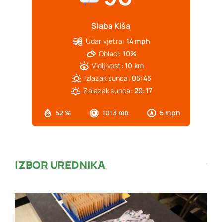
Slaba Kiša
Udar vjetra:
14 mph
Oblaci:
10%
Vidljivost:
10 km
Izlazak sunca:
05:45
Zalazak sunca:
20:17
52 %
1013 mb
5 mph
IZBOR UREDNIKA