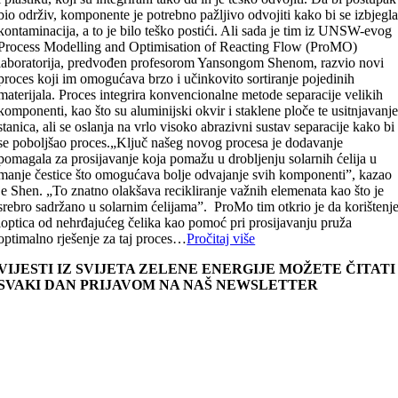
bio održiv, komponente je potrebno pažljivo odvojiti kako bi se izbjegl
kontaminacija, a to je bilo teško postići. Ali sada je tim iz UNSW-evog
Process Modelling and Optimisation of Reacting Flow (ProMO)
laboratorija, predvođen profesorom Yansongom Shenom, razvio novi
proces koji im omogućava brzo i učinkovito sortiranje pojedinih
materijala. Proces integrira konvencionalne metode separacije velikih
komponenti, kao što su aluminijski okvir i staklene ploče te usitnjavanj
stanica, ali se oslanja na vrlo visoko abrazivni sustav separacije kako bi
se poboljšao proces.„Ključ našeg novog procesa je dodavanje
pomagala za prosijavanje koja pomažu u drobljenju solarnih ćelija u
manje čestice što omogućava bolje odvajanje svih komponenti”, kazao
je Shen. „To znatno olakšava recikliranje važnih elemenata kao što je
srebro sadržano u solarnim ćelijama”. ProMo tim otkrio je da korištenj
loptica od nehrđajućeg čelika kao pomoć pri prosijavanju pruža
optimalno rješenje za taj proces…
Pročitaj više
VIJESTI IZ SVIJETA ZELENE ENERGIJE MOŽETE ČITATI
SVAKI DAN PRIJAVOM NA NAŠ NEWSLETTER