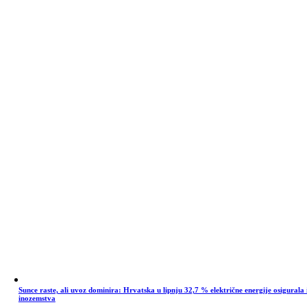
Sunce raste, ali uvoz dominira: Hrvatska u lipnju 32,7 % električne energije osigurala 
inozemstva