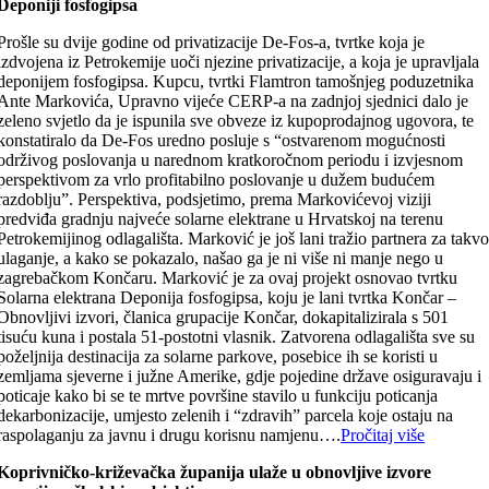
Deponiji fosfogipsa
Prošle su dvije godine od privatizacije De-Fos-a, tvrtke koja je
izdvojena iz Petrokemije uoči njezine privatizacije, a koja je upravljala
deponijem fosfogipsa. Kupcu, tvrtki Flamtron tamošnjeg poduzetnika
Ante Markovića, Upravno vijeće CERP-a na zadnjoj sjednici dalo je
zeleno svjetlo da je ispunila sve obveze iz kupoprodajnog ugovora, te
konstatiralo da De-Fos uredno posluje s “ostvarenom mogućnosti
održivog poslovanja u narednom kratkoročnom periodu i izvjesnom
perspektivom za vrlo profitabilno poslovanje u dužem budućem
razdoblju”. Perspektiva, podsjetimo, prema Markovićevoj viziji
predviđa gradnju najveće solarne elektrane u Hrvatskoj na terenu
Petrokemijinog odlagališta. Marković je još lani tražio partnera za takv
ulaganje, a kako se pokazalo, našao ga je ni više ni manje nego u
zagrebačkom Končaru. Marković je za ovaj projekt osnovao tvrtku
Solarna elektrana Deponija fosfogipsa, koju je lani tvrtka Končar –
Obnovljivi izvori, članica grupacije Končar, dokapitalizirala s 501
tisuću kuna i postala 51-postotni vlasnik. Zatvorena odlagališta sve su
poželjnija destinacija za solarne parkove, posebice ih se koristi u
zemljama sjeverne i južne Amerike, gdje pojedine države osiguravaju i
poticaje kako bi se te mrtve površine stavilo u funkciju poticanja
dekarbonizacije, umjesto zelenih i “zdravih” parcela koje ostaju na
raspolaganju za javnu i drugu korisnu namjenu….
Pročitaj više
Koprivničko-križevačka županija ulaže u obnovljive izvore