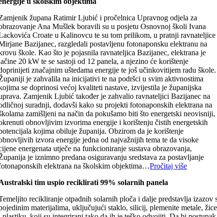
energije u školskim objektima
Zamjenik župana Ratimir Ljubić i pročelnica Upravnog odjela za
obrazovanje Ana Mušlek boravili su u posjetu Osnovnoj školi Ivana
Lackovića Croate u Kalinovcu te su tom prilikom, u pratnji ravnateljice
Mirjane Bazijanec, razgledali postavljenu fotonaponsku elektranu na
krovu škole. Kao što je pojasnila ravnateljica Bazijanec, elektrana je
jačine 20 kW te se sastoji od 12 panela, a njezino će korištenje
doprinijeti značajnim uštedama energije te još učinkovitijem radu škole.
Županiji je zahvalila na inicijativi te na podršci u svim aktivnostima
kojima se doprinosi većoj kvaliteti nastave, izvijestila je županijska
uprava. Zamjenik Ljubić također je zahvalio ravnateljici Bazijanec na
odličnoj suradnji, dodavši kako su projekti fotonaponskih elektrana na
školama zamišljeni na način da pokušamo biti što energetski neovisniji,
okrenuti obnovljivim izvorima energije i korištenju čistih energetskih
potencijala kojima obiluje županija. Obzirom da je korištenje
obnovljivih izvora energije jedna od najvažnijih tema te da visoke
cijene energenata utječe na funkcioniranje sustava obrazovanja,
Županija je iznimno predana osiguravanju sredstava za postavljanje
fotonaponskih elektrana na školskim objektima…
Pročitaj više
Australski tim uspio reciklirati 99% solarnih panela
Temeljito recikliranje otpadnih solarnih ploča i dalje predstavlja izazov 
pojedinim materijalima, uključujući staklo, silicij, plemenite metale, žic
i plastiku, koji su integrirani tako da ih je teško odvojiti. Da bi postupak