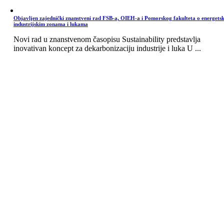
Objavljen zajednički znanstveni rad FSB-a, OIEH-a i Pomorskog fakulteta o energets
industrijskim zonama i lukama
Novi rad u znanstvenom časopisu Sustainability predstavlja
inovativan koncept za dekarbonizaciju industrije i luka U ...