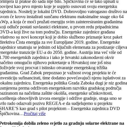
primjera iz prakse do sada nije bilo. Špičkovina će se tako upisati u
povijest kao prvo mjesto koje je uspjelo osnovati svoju energetsku
zajednicu. Nositelj je lokalni DVD. Dobrovoljno vatrogasno društvo n
svom će krovu instalirati sunčanu elektranu maksimalne snage oko 64
kWp, a koja će moći pružati energiju svim zainteresiranim građanima
koji odluče postati suvlasnici elektrane, u prvom redu pripadnicima
DVD-a koji žive na tom području. Energetske zajednice građana
relativno su novi koncept koji je dobio službeno priznanje kroz paket
direktiva Čista energija za sve Europljane 2019. godine. Energetske
zajednice smatraju se jednim od ključnih elemenata za postizanje ciljev
energetske tranzicije EU-a do 2050. godine. Austrija ima već više od
1.700 energetskih zajednica i iako je hrvatski zakonodavni okvir
načelno omogućio njihovo pokretanje u Hrvatskoj one još nisu
doživjele svoj procvat i istinsko otvaranje energetskog tržišta
građanima. Grad Zabok prepoznao je važnost ovog projekta te će
investiciju sufinancirati, time dodatno povećavajući njenu isplativost za
lokalnu zajednicu. Energetska politika Grada Zaboka dugi je niz godin
usmjerena prema održivom energetskom razvitku gradskog područja
baziranom na načelima zaštite okoliša, energetske učinkovitosti,
korištenja obnovljivih izvora energije i održive gradnje, stoga smo se
vrlo rado odazvali pozivu REGEA-e da sudjelujemo u projektu
SHARE’S kao grad s pilot projektom – Energetska zajednica DVD
Špičkovina…
Pročitaj više
Petrokemija dobila zeleno svjetlo za gradnju solarne elektrane na