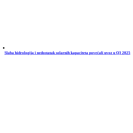
Slaba hidrologija i nedostatak solarnih kapaciteta povećali uvoz u Q3 2025