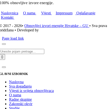
100% obnovljive izvore energije.
Naslovnica
O nama
Vijesti
Impressum
Oglašavanje
Kontakt
© 2017 - 2026•
Obnovljivi izvori energije Hrvatske – GU
• Sva prava
pridržana • Developed by
ICE STUDIO d.o.o.
Page load link
Traži...
GLAVNI IZBORNIK
Naslovna
Sva događanja
Vijesti iz svijeta obnovljivaca
O nama
Radne skupine
Zakonski okvir
Studije