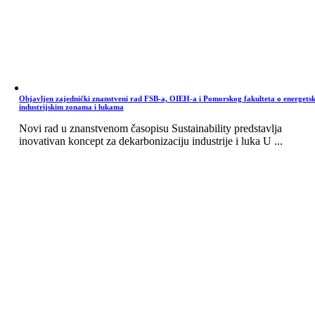
Objavljen zajednički znanstveni rad FSB-a, OIEH-a i Pomorskog fakulteta o energets
industrijskim zonama i lukama
Novi rad u znanstvenom časopisu Sustainability predstavlja
inovativan koncept za dekarbonizaciju industrije i luka U ...