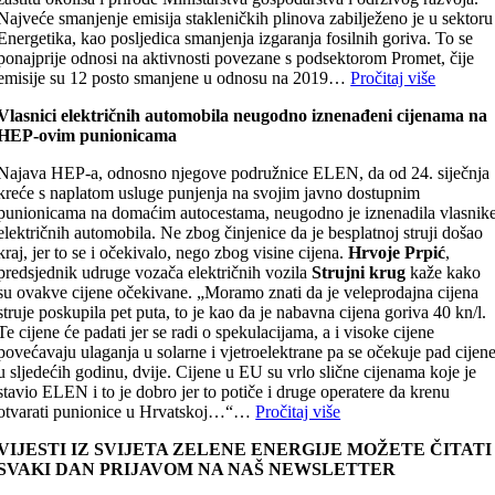
Najveće smanjenje emisija stakleničkih plinova zabilježeno je u sektoru
Energetika, kao posljedica smanjenja izgaranja fosilnih goriva. To se
ponajprije odnosi na aktivnosti povezane s podsektorom Promet, čije
emisije su 12 posto smanjene u odnosu na 2019…
Pročitaj više
Vlasnici električnih automobila neugodno iznenađeni cijenama na
HEP-ovim punionicama
Najava HEP-a, odnosno njegove podružnice ELEN, da od 24. siječnja
kreće s naplatom usluge punjenja na svojim javno dostupnim
punionicama na domaćim autocestama, neugodno je iznenadila vlasnik
električnih automobila. Ne zbog činjenice da je besplatnoj struji došao
kraj, jer to se i očekivalo, nego zbog visine cijena.
Hrvoje Prpić
,
predsjednik udruge vozača električnih vozila
Strujni krug
kaže kako
su ovakve cijene očekivane. „Moramo znati da je veleprodajna cijena
struje poskupila pet puta, to je kao da je nabavna cijena goriva 40 kn/l.
Te cijene će padati jer se radi o spekulacijama, a i visoke cijene
povećavaju ulaganja u solarne i vjetroelektrane pa se očekuje pad cijen
u sljedećih godinu, dvije. Cijene u EU su vrlo slične cijenama koje je
stavio ELEN i to je dobro jer to potiče i druge operatere da krenu
otvarati punionice u Hrvatskoj…“…
Pročitaj više
VIJESTI IZ SVIJETA ZELENE ENERGIJE MOŽETE ČITATI
SVAKI DAN PRIJAVOM NA NAŠ NEWSLETTER