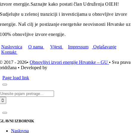
izvore energije.
Saznajte kako postati član Udruženja OIEH!
Sudjelujte u zelenoj tranziciji i investicijama u obnovljive izvore
energije. Naš cilj je postizanje energetske neovisnosti Hrvatske uz
100% obnovljive izvore energije.
Naslovnica
O nama
Vijesti
Impressum
Oglašavanje
Kontakt
© 2017 - 2026•
Obnovljivi izvori energije Hrvatske – GU
• Sva prava
pridržana • Developed by
ICE STUDIO d.o.o.
Page load link
Traži...
GLAVNI IZBORNIK
Naslovna