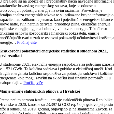
U pregledu su na uobičajen i prepoznatljiv način navedene informacije 
karakterike hrvatskog energetskog sustava, koje se odnose na
proizvodnju i potrošnju energije na svim razinama. Provedena je
detaljna analiza energetskih tokova te su prikazane brojne informacije o
kapacitetima, zalihama, cijenama, kao i pojedinačne energetske bilance
sirove nafte, svih naftnih derivata, prirodnog plina, električne energije,
toplinske energije, ugljena i obnovljivih izvora energije. Također su
prikazani osnovni gospodarski i financijski pokazatelji, emisije
onečišćujućih tvari u zrak te osnovni pokazatelji učinkovitosti korištenj
energije…
Pročitaj više
Kratkoročni pokazatelji energetske statistike u studenom 2021.,
prvi rezultati
U studenome 2021. električna energija raspoloživa za potrošnju iznosil
je 1 521 GWh. Ta količina sadržava i gubitke u električnoj mreži. Kod
drugih energenata količina raspoloživa za potrošnju sadržava i količine
energenata koje mogu završiti na skladištu kod finalnih potrošača ili u
maloprodaji…
Pročitaj više
Manje emisije stakleničkih plinova u Hrvatskoj
Prema preliminarnom izračunu, emisije stakleničkih plinova Republike
Hrvatske u 2020. iznosile su 23,397 kt CO2 eq, što je gotovo pet posto
niže u odnosu na 2019. godinu, objavljeno je na stranicama Zavoda za
zaštitu okoliša i prirode Ministarstva gospodarstva i održivog razvoja.