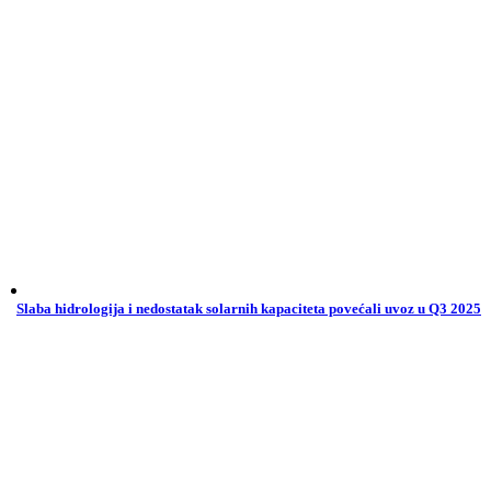
Slaba hidrologija i nedostatak solarnih kapaciteta povećali uvoz u Q3 2025