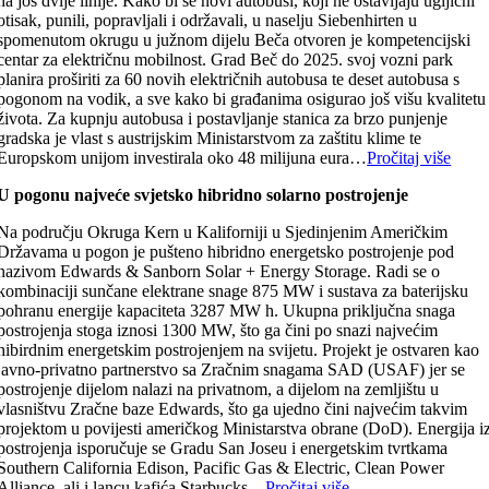
na još dvije linije. Kako bi se novi autobusi, koji ne ostavljaju ugljični
otisak, punili, popravljali i održavali, u naselju Siebenhirten u
spomenutom okrugu u južnom dijelu Beča otvoren je kompetencijski
centar za električnu mobilnost. Grad Beč do 2025. svoj vozni park
planira proširiti za 60 novih električnih autobusa te deset autobusa s
pogonom na vodik, a sve kako bi građanima osigurao još višu kvalitetu
života. Za kupnju autobusa i postavljanje stanica za brzo punjenje
gradska je vlast s austrijskim Ministarstvom za zaštitu klime te
Europskom unijom investirala oko 48 milijuna eura…
Pročitaj više
U pogonu najveće svjetsko hibridno solarno postrojenje
Na području Okruga Kern u Kaliforniji u Sjedinjenim Američkim
Državama u pogon je pušteno hibridno energetsko postrojenje pod
nazivom Edwards & Sanborn Solar + Energy Storage. Radi se o
kombinaciji sunčane elektrane snage 875 MW i sustava za baterijsku
pohranu energije kapaciteta 3287 MW h. Ukupna priključna snaga
postrojenja stoga iznosi 1300 MW, što ga čini po snazi najvećim
hibirdnim energetskim postrojenjem na svijetu. Projekt je ostvaren kao
javno-privatno partnerstvo sa Zračnim snagama SAD (USAF) jer se
postrojenje dijelom nalazi na privatnom, a dijelom na zemljištu u
vlasništvu Zračne baze Edwards, što ga ujedno čini najvećim takvim
projektom u povijesti američkog Ministarstva obrane (DoD). Energija i
postrojenja isporučuje se Gradu San Joseu i energetskim tvrtkama
Southern California Edison, Pacific Gas & Electric, Clean Power
Alliance, ali i lancu kafića Starbucks…
Pročitaj više