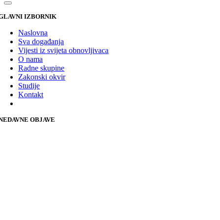
GLAVNI IZBORNIK
Naslovna
Sva događanja
Vijesti iz svijeta obnovljivaca
O nama
Radne skupine
Zakonski okvir
Studije
Kontakt
NEDAVNE OBJAVE