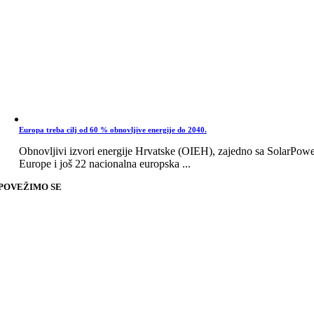
Europa treba cilj od 60 % obnovljive energije do 2040.
Obnovljivi izvori energije Hrvatske (OIEH), zajedno sa SolarPow
Europe i još 22 nacionalna europska ...
POVEŽIMO SE
Go
to
Top