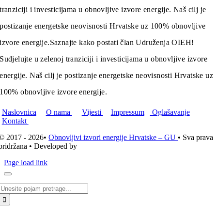
tranziciji i investicijama u obnovljive izvore energije. Naš cilj je
postizanje energetske neovisnosti Hrvatske uz 100% obnovljive
izvore energije.
Saznajte kako postati član Udruženja OIEH!
Sudjelujte u zelenoj tranziciji i investicijama u obnovljive izvore
energije. Naš cilj je postizanje energetske neovisnosti Hrvatske uz
100% obnovljive izvore energije.
Naslovnica
O nama
Vijesti
Impressum
Oglašavanje
Kontakt
© 2017 - 2026•
Obnovljivi izvori energije Hrvatske – GU
• Sva prava
pridržana • Developed by
ICE STUDIO d.o.o.
Page load link
Traži...