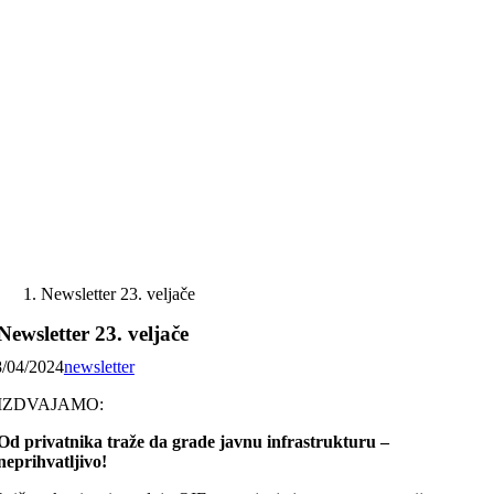
Skip
to
content
Newsletter 23. veljače
Newsletter 23. veljače
8/04/2024
newsletter
IZDVAJAMO:
Od privatnika traže da grade javnu infrastrukturu –
neprihvatljivo!