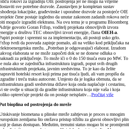
Ističu rokovi za izgradnju OIE postrojenja jer ne mogu na vrijeme
dostaviti sve potrebne dozvole. Zaustavljen je kompletan sustav
ishođenja lokacijske, građevinske i uporabne dozvole za postojeće OIE
projekte čime postaje izgledno da unutar zakonom zadanih rokova neće
biti moguće izgraditi elektranu. Na ovu temu je u programu Bloomberg
Adrije govorio Goran Fržop, voditelj projekata obnovljivih izvora
energije u društvu TEC obnovljivi izvori energije, člana
OIEH-a
.
Papiri postoje i spremni su za implementaciju, ali postoji usko grlo.
Fržop tvrdi da posvuda zapinje pomalo, ali na veliko kod priključaka n
elektroenergetsku mrežu. „Potreban je odgovarajući elaborat. Izradom
takvog elaborata se ne može započeti dok se ne donese odluka o
naknadi za priključenje. To može ići o 0 do 150 tisuća eura po MW. To
je nula ako se zajednička infrastruktura izgradi, poput svih drugih
infrastrukturnih projekata, javnim sredstvima. To je kao da želite
napraviti hotelski resort koji prima par tisuća ljudi, ali vam propišu da
izgradite i treću traku autoceste. Umjesto da je logika obrnuta, da se
infrastruktura gradi sredstvima države koja onda naplaćuje i cestarinu,
vi ste ovdje u situaciji da gradite infrastrukturu koja nije vaša i koja
toliko opterećuje projekt da on postaje neisplativ…
Pročitaj više
Put bioplina od postrojenja do mreže
Utiskivanje biometana u plinske mreže zahtjevan je proces u mnogim
europskim zemljama što otežava pristup tržištu za glavni obnovljivi plin
koji je danas dostupan. Međutim, trenutni status mogao bi se promijenit