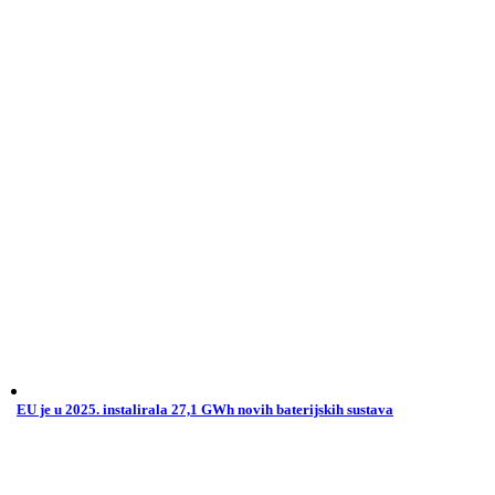
EU je u 2025. instalirala 27,1 GWh novih baterijskih sustava