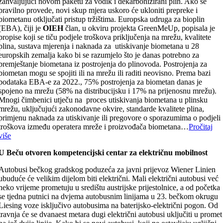
zahvaljujući novom paketu za vodik i dekarbonizirani plin. Ako se
pravilno provede, novi skup mjera uskoro će ukloniti prepreke i
biometanu otključati pristup tržištima. Europska udruga za bioplin
(EBA), čiji je
OIEH
član, u okviru projekta GreenMeUp, popisala je
propise koji se tiču ​​podjele troškova priključenja na mrežu, kvalitete
plina, sustava mjerenja i naknada za utiskivanje biometana u 28
europskih zemalja kako bi se razumjelo što je danas potrebno za
premještanje biometana iz postrojenja do plinovoda. Postrojenja za
biometan mogu se spojiti ili na mrežu ili raditi neovisno. Prema bazi
podataka EBA-e za 2022., 75% postrojenja za biometan danas je
spojeno na mrežu (58% na distribucijsku i 17% na prijenosnu mrežu).
Mnogi čimbenici utječu na proces utiskivanja biometana u plinsku
mrežu, uključujući zakonodavne okvire, standarde kvalitete plina,
primjenu naknada za utiskivanje ili pregovore o sporazumima o podjeli
troškova između operatera mreže i proizvođača biometana…
Pročitaj
više
U Beču otvoren kompetencijski centar za električnu mobilnost
Autobusi bečkog gradskog poduzeća za javni prijevoz Wiener Linien
ubuduće će velikim dijelom biti električni. Mali električni autobusi već
neko vrijeme prometuju u središtu austrijske prijestolnice, a od početka
se tjedna putnici na dvjema autobusnim linijama u 23. bečkom okrugu
Liesing voze isključivo autobusima na baterijsko-električni pogon. Od
travnja će se dvanaest metara dugi električni autobusi uključiti u promet