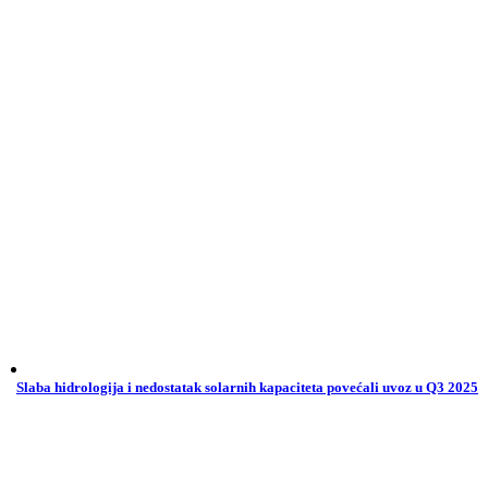
Slaba hidrologija i nedostatak solarnih kapaciteta povećali uvoz u Q3 2025