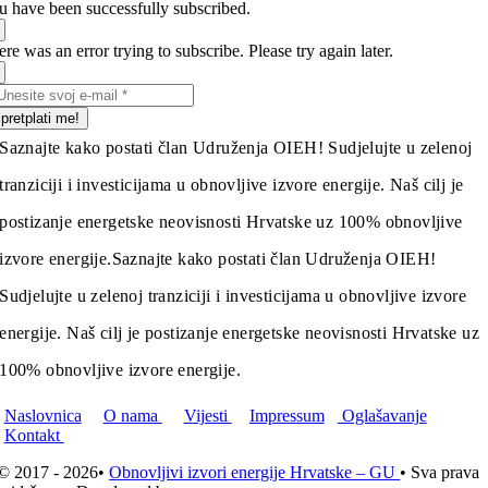
u have been successfully subscribed.
re was an error trying to subscribe. Please try again later.
pretplati me!
Saznajte kako postati član Udruženja OIEH! Sudjelujte u zelenoj
tranziciji i investicijama u obnovljive izvore energije. Naš cilj je
postizanje energetske neovisnosti Hrvatske uz 100% obnovljive
izvore energije.
Saznajte kako postati član Udruženja OIEH!
Sudjelujte u zelenoj tranziciji i investicijama u obnovljive izvore
energije. Naš cilj je postizanje energetske neovisnosti Hrvatske uz
100% obnovljive izvore energije.
Naslovnica
O nama
Vijesti
Impressum
Oglašavanje
Kontakt
© 2017 - 2026•
Obnovljivi izvori energije Hrvatske – GU
• Sva prava