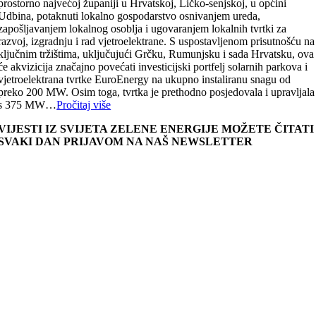
prostorno najvećoj županiji u Hrvatskoj, Ličko-senjskoj, u općini
Udbina, potaknuti lokalno gospodarstvo osnivanjem ureda,
zapošljavanjem lokalnog osoblja i ugovaranjem lokalnih tvrtki za
razvoj, izgradnju i rad vjetroelektrane. S uspostavljenom prisutnošću na
ključnim tržištima, uključujući Grčku, Rumunjsku i sada Hrvatsku, ova
će akvizicija značajno povećati investicijski portfelj solarnih parkova i
vjetroelektrana tvrtke EuroEnergy na ukupno instaliranu snagu od
preko 200 MW. Osim toga, tvrtka je prethodno posjedovala i upravljala
s 375 MW…
Pročitaj više
VIJESTI IZ SVIJETA ZELENE ENERGIJE MOŽETE ČITATI
SVAKI DAN PRIJAVOM NA NAŠ NEWSLETTER