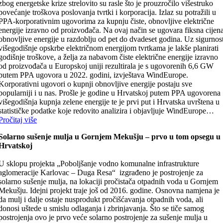
zbog energetske krize strelovito su rasle što je prouzročilo višestruko
povećanje troškova poslovanja tvrtki i korporacija. Izlaz su potražili u
PPA-korporativnim ugovorima za kupnju čiste, obnovljive električne
energije izravno od proizvođača. Na ovaj način se ugovara fiksna cijen
obnovljive energije u razdoblju od pet do dvadeset godina. Uz sigurnos
višegodišnje opskrbe električnom energijom tvrtkama je lakše planirati
godišnje troškove, a želja za nabavom čiste električne energije izravno
od proizvođača u Europskoj uniji rezultirala je s ugovorenih 6,6 GW
putem PPA ugovora u 2022. godini, izvještava WindEurope.
Korporativni ugovori o kupnji obnovljive energije postaju sve
popularniji i u nas. Prošle je godine u Hrvatskoj putem PPA ugovorena
višegodišnja kupnja zelene energije te je prvi put i Hrvatska uvrštena u
statističke podatke koje redovito analizira i objavljuje WindEurope…
Pročitaj više
Solarno sušenje mulja u Gornjem Mekušju – prvo u tom opsegu u
Hrvatskoj
U sklopu projekta „Poboljšanje vodno komunalne infrastrukture
aglomeracije Karlovac – Duga Resa“ izgrađeno je postrojenje za
solarno sušenje mulja, na lokaciji pročistača otpadnih voda u Gornjem
Mekušju. Idejni projekt traje još od 2016. godine. Osnovna namjena je
da mulj i dalje ostaje nusprodukt pročišćavanja otpadnih voda, ali
donosi uštede u smislu odlaganja i zbrinjavanja. Što se tiče samog
postrojenja ovo je prvo veće solarno postrojenje za sušenje mulja u