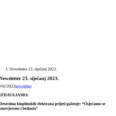
Skip
to
content
Newsletter 23. siječanj 2023.
Newsletter 23. siječanj 2023.
9/02/2023
newsletter
IZDAVAJAMO:
Desecima bioplinskih elektrana prijeti gašenje: “Osjećamo se
iznevjereno i bedasto”