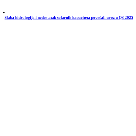
Slaba hidrologija i nedostatak solarnih kapaciteta povećali uvoz u Q3 2025