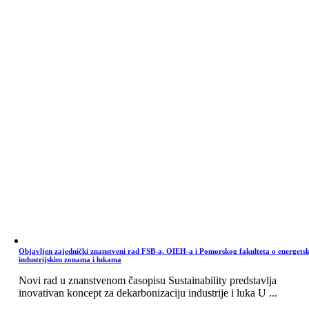
Objavljen zajednički znanstveni rad FSB-a, OIEH-a i Pomorskog fakulteta o energets
industrijskim zonama i lukama
Novi rad u znanstvenom časopisu Sustainability predstavlja
inovativan koncept za dekarbonizaciju industrije i luka U ...