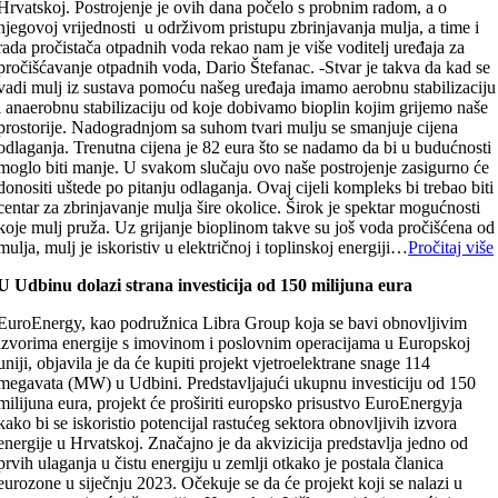
Hrvatskoj. Postrojenje je ovih dana počelo s probnim radom, a o
njegovoj vrijednosti u održivom pristupu zbrinjavanja mulja, a time i
rada pročistača otpadnih voda rekao nam je više voditelj uređaja za
pročišćavanje otpadnih voda, Dario Štefanac. -Stvar je takva da kad se
vadi mulj iz sustava pomoću našeg uređaja imamo aerobnu stabilizaciju
i anaerobnu stabilizaciju od koje dobivamo bioplin kojim grijemo naše
prostorije. Nadogradnjom sa suhom tvari mulju se smanjuje cijena
odlaganja. Trenutna cijena je 82 eura što se nadamo da bi u budućnosti
moglo biti manje. U svakom slučaju ovo naše postrojenje zasigurno će
donositi uštede po pitanju odlaganja. Ovaj cijeli kompleks bi trebao biti
centar za zbrinjavanje mulja šire okolice. Širok je spektar mogućnosti
koje mulj pruža. Uz grijanje bioplinom takve su još voda pročišćena od
mulja, mulj je iskoristiv u električnoj i toplinskoj energiji…
Pročitaj više
U Udbinu dolazi strana investicija od 150 milijuna eura
EuroEnergy, kao podružnica Libra Group koja se bavi obnovljivim
izvorima energije s imovinom i poslovnim operacijama u Europskoj
uniji, objavila je da će kupiti projekt vjetroelektrane snage 114
megavata (MW) u Udbini. Predstavljajući ukupnu investiciju od 150
milijuna eura, projekt će proširiti europsko prisustvo EuroEnergyja
kako bi se iskoristio potencijal rastućeg sektora obnovljivih izvora
energije u Hrvatskoj. Značajno je da akvizicija predstavlja jedno od
prvih ulaganja u čistu energiju u zemlji otkako je postala članica
eurozone u siječnju 2023. Očekuje se da će projekt koji se nalazi u