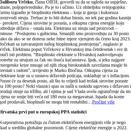
Daliboru Vrčeku
, članu OIEH, govorili su da se ugleda na uspješne,
strane, poljoprivrednike. Pa je to i učinio. Uz obiteljsku svinjogojsku
farmu izgradio je bioplinsku elektranu – koja iz gnoja i kukuruza
proizvodi struju. Trebao je to biti dobar biznis, no tek par godina kasnij
– preokret. Cijena sirovine je porasla, a otkupna cijena energije koju
određuje država – ostala ista. Elektrana uz struju sad proizvodi –
minuse. “Poslujemo s gubicima. Smanjili smo proizvodnju za 30 posto
tako da ako se ne donesu neke hitne mjere vjerujem da ćemo kraj 2023.
dočekati sa zatvaranjem našeg bioplinskog postrojenja”, naglasio je
Vrček. Elektrana poput Vrčekove u Hrvatskoj ima četrdesetak i sve ih
muči isti problem. “Bioplinske elektrane u Hrvatskoj zadovoljavaju
potrebe za strujom za čak sto tisuća kućanstava. Ipak, u jeku najgore
energetske krize mnoge od njih zbog birokratskih zavrzlama mogle bi
prestati s radom”, izvijestio je Marko Biočina. Otkupna cijena za
elektrane koje su u sustavu državnih poticaja, usklađuje se s inflacijom.
Porast će za desetak posto, ali što to vrijedi kad trošak sirovine poraste
za 100 posto? Neki vlasnici spas su našli u raskidu ugovora s državom 
prodaji struje na tržištu, ali i njima je sad Vlada uvela ograničenje da im
cijena ne smije biti veća od 180 eura za megavatsat. Ispada da kome
god prodavali, bioplinaši ne mogu biti rentabilni…
Pročitaj više
Hrvatska prvi put u europskoj PPA statistici
Korporativna potražnja za čistom električnom energijom više je nego
ikad u središtu globalne pozornosti. Cijene električne energije u 2022.