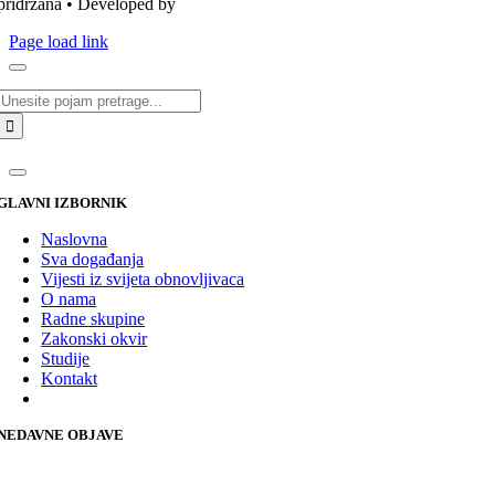
pridržana • Developed by
ICE STUDIO d.o.o.
Page load link
Traži...
GLAVNI IZBORNIK
Naslovna
Sva događanja
Vijesti iz svijeta obnovljivaca
O nama
Radne skupine
Zakonski okvir
Studije
Kontakt
NEDAVNE OBJAVE