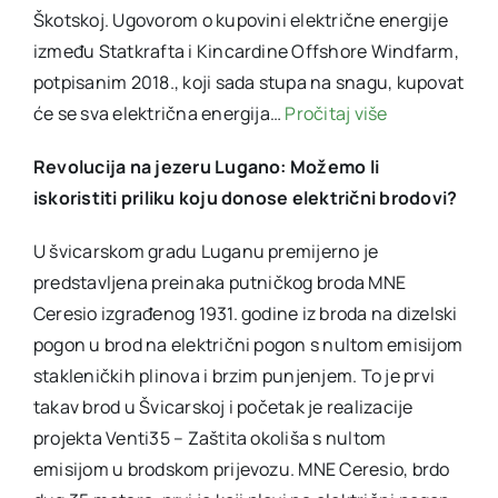
Škotskoj. Ugovorom o kupovini električne energije
između Statkrafta i Kincardine Offshore Windfarm,
potpisanim 2018., koji sada stupa na snagu, kupovat
će se sva električna energija…
Pročitaj više
Revolucija na jezeru Lugano:
Možemo li
iskoristiti priliku koju donose električni brodovi?
U švicarskom gradu Luganu premijerno je
predstavljena preinaka putničkog broda MNE
Ceresio izgrađenog 1931. godine iz broda na dizelski
pogon u brod na električni pogon s nultom emisijom
stakleničkih plinova i brzim punjenjem. To je prvi
takav brod u Švicarskoj i početak je realizacije
projekta Venti35 – Zaštita okoliša s nultom
emisijom u brodskom prijevozu. MNE Ceresio, brdo