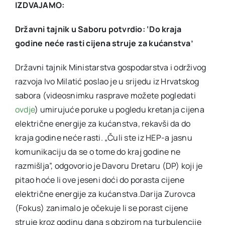
IZDVAJAMO:
Državni tajnik u Saboru potvrdio: ‘Do kraja
godine neće rasti cijena struje za kućanstva’
Državni tajnik Ministarstva gospodarstva i održivog
razvoja Ivo Milatić poslao je u srijedu iz Hrvatskog
sabora (videosnimku rasprave možete pogledati
ovdje
) umirujuće poruke u pogledu kretanja cijena
električne energije za kućanstva, rekavši da do
kraja godine neće rasti. „Čuli ste iz HEP-a jasnu
komunikaciju da se o tome do kraj godine ne
razmišlja”, odgovorio je Davoru Dretaru (DP) koji je
pitao hoće li ove jeseni doći do porasta cijene
električne energije za kućanstva.Darija Zurovca
(Fokus) zanimalo je očekuje li se porast cijene
struje kroz godinu dana s obzirom na turbulencije