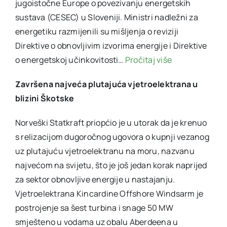
jugoistočne Europe o povezivanju energetskih
sustava (CESEC) u Sloveniji. Ministri nadležni za
energetiku razmijenili su mišljenja o reviziji
Direktive o obnovljivim izvorima energije i Direktive
o energetskoj učinkovitosti…
Pročitaj više
Završena najveća plutajuća vjetroelektrana u
blizini Škotske
Norveški Statkraft priopćio je u utorak da je krenuo
s relizacijom dugoročnog ugovora o kupnji vezanog
uz plutajuću vjetroelektranu na moru, nazvanu
najvećom na svijetu, što je još jedan korak naprijed
za sektor obnovljive energije u nastajanju.
Vjetroelektrana Kincardine Offshore Windsarm je
postrojenje sa šest turbina i snage 50 MW
smješteno u vodama uz obalu Aberdeena u