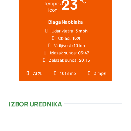
23
°C
Blaga Naoblaka
Udar vjetra:
3 mph
Oblaci:
16%
Vidljivost:
10 km
Izlazak sunca:
05:47
Zalazak sunca:
20:16
73 %
1018 mb
3 mph
IZBOR UREDNIKA