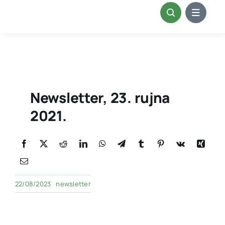
Skip
to
content
Newsletter, 23. rujna
2021.
22/08/2023
newsletter