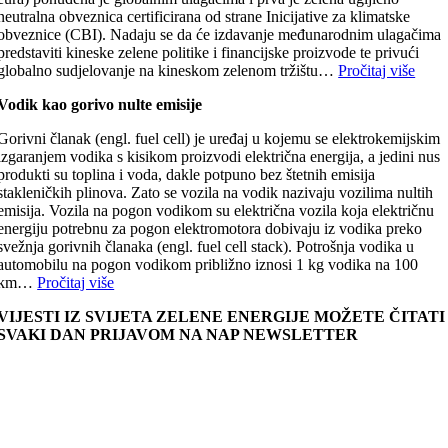
neutralna obveznica certificirana od strane Inicijative za klimatske
obveznice (CBI). Nadaju se da će izdavanje međunarodnim ulagačima
predstaviti kineske zelene politike i financijske proizvode te privući
globalno sudjelovanje na kineskom zelenom tržištu…
Pročitaj više
Vodik kao gorivo nulte emisije
Gorivni članak (engl. fuel cell) je uređaj u kojemu se elektrokemijskim
izgaranjem vodika s kisikom proizvodi električna energija, a jedini nus
produkti su toplina i voda, dakle potpuno bez štetnih emisija
stakleničkih plinova. Zato se vozila na vodik nazivaju vozilima nultih
emisija. Vozila na pogon vodikom su električna vozila koja električnu
energiju potrebnu za pogon elektromotora dobivaju iz vodika preko
svežnja gorivnih članaka (engl. fuel cell stack). Potrošnja vodika u
automobilu na pogon vodikom približno iznosi 1 kg vodika na 100
km…
Pročitaj više
VIJESTI IZ SVIJETA ZELENE ENERGIJE MOŽETE ČITATI
SVAKI DAN PRIJAVOM NA NAP NEWSLETTER