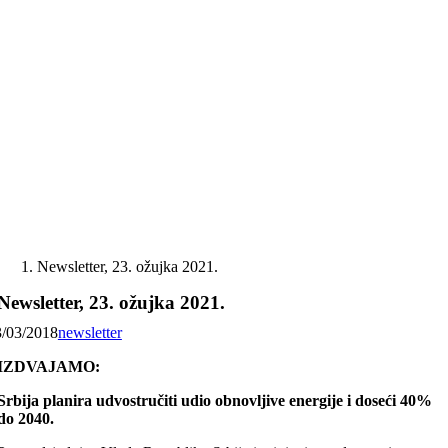
Skip
to
content
Newsletter, 23. ožujka 2021.
Newsletter, 23. ožujka 2021.
3/03/2018
newsletter
IZDVAJAMO:
Srbija planira udvostručiti udio obnovljive energije i doseći 40%
do 2040.