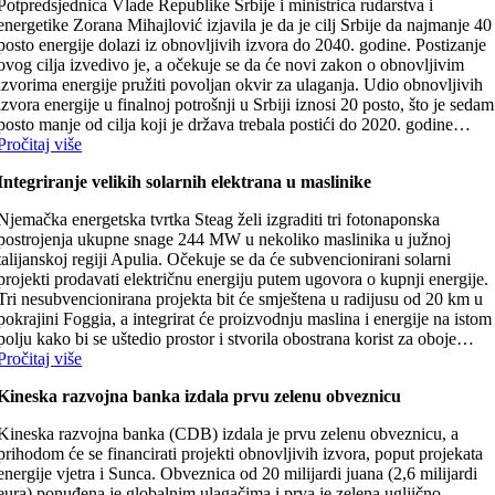
Potpredsjednica Vlade Republike Srbije i ministrica rudarstva i
energetike Zorana Mihajlović izjavila je da je cilj Srbije da najmanje 40
posto energije dolazi iz obnovljivih izvora do 2040. godine. Postizanje
ovog cilja izvedivo je, a očekuje se da će novi zakon o obnovljivim
izvorima energije pružiti povoljan okvir za ulaganja. Udio obnovljivih
izvora energije u finalnoj potrošnji u Srbiji iznosi 20 posto, što je sedam
posto manje od cilja koji je država trebala postići do 2020. godine…
Pročitaj više
Integriranje velikih solarnih elektrana u maslinike
Njemačka energetska tvrtka Steag želi izgraditi tri fotonaponska
postrojenja ukupne snage 244 MW u nekoliko maslinika u južnoj
talijanskoj regiji Apulia. Očekuje se da će subvencionirani solarni
projekti prodavati električnu energiju putem ugovora o kupnji energije.
Tri nesubvencionirana projekta bit će smještena u radijusu od 20 km u
pokrajini Foggia, a integrirat će proizvodnju maslina i energije na istom
polju kako bi se uštedio prostor i stvorila obostrana korist za oboje…
Pročitaj više
Kineska razvojna banka izdala prvu zelenu obveznicu
Kineska razvojna banka (CDB) izdala je prvu zelenu obveznicu, a
prihodom će se financirati projekti obnovljivih izvora, poput projekata
energije vjetra i Sunca. Obveznica od 20 milijardi juana (2,6 milijardi
eura) ponuđena je globalnim ulagačima i prva je zelena ugljično