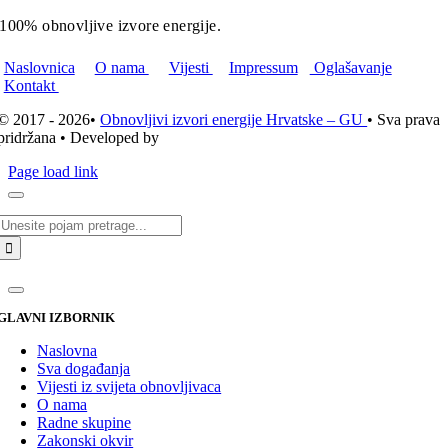
100% obnovljive izvore energije.
Naslovnica
O nama
Vijesti
Impressum
Oglašavanje
Kontakt
© 2017 - 2026•
Obnovljivi izvori energije Hrvatske – GU
• Sva prava
pridržana • Developed by
ICE STUDIO d.o.o.
Page load link
Traži...
GLAVNI IZBORNIK
Naslovna
Sva događanja
Vijesti iz svijeta obnovljivaca
O nama
Radne skupine
Zakonski okvir