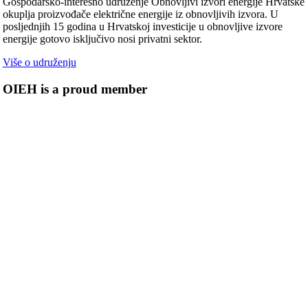
Gospodarsko-interesno udruženje Obnovljivi izvori energije Hrvatske
okuplja proizvođače električne energije iz obnovljivih izvora. U
posljednjih 15 godina u Hrvatskoj investicije u obnovljive izvore
energije gotovo isključivo nosi privatni sektor.
Više o udruženju
OIEH is a proud member