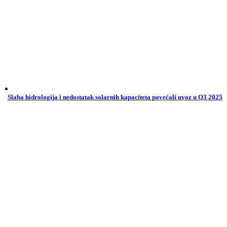
Slaba hidrologija i nedostatak solarnih kapaciteta povećali uvoz u Q3 2025