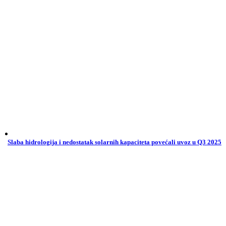
Slaba hidrologija i nedostatak solarnih kapaciteta povećali uvoz u Q3 2025