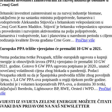
Britanski investitori zainteresirani za razvoj industrije biomase u
Crnoj Gori
Britanski investitori zainteresirani su za razvoj industrije biomase,
zaključeno je na sastanku ministra poljoprivrede, šumarstva i
vodoprivrede Aleksandra Stijovića s britanskom veleposlanicom u
Crnoj Gori Karen Maddox. Stijović je britansku veleposlanicu upoznao
s provedenim i razvojnim aktivnostima na polju poljoprivrede,
šumarstva i vodoprivrede, kao i planovima u narednom periodu s cilje
podizanja kvalitete života građana Crne Gore…
Pročitaj više
Europsko PPA tržište vjerojatno će premašiti 10 GW u 2021.
Prema podacima tvrtke Pexapark, tržište europskih ugovora o kupnji
energije iz obnovljivih izvora (PPA) vjerojatno će premašiti 10 GW
2021. godine. Gotovo 9 GW PPA ugovora potpisano je 2020., unatoč
povećanoj volatilnosti cijena zbog blokada u pandemiji. Podaci
Pexaparka otkrili su da je Španjolska predvodila tržište zbog povoljnih
cijena, s 3,4 GW PPA-ova potpisanih u regiji tijekom prošle godine.
Rekordni je i volumen korporativnih PPA-ova, a dominira 30 tvrtki,
uključujući Iberdrolu, Lightsource BP, RWE, Orsted i WPD…
Pročitaj
više
VIJESTI IZ SVIJETA ZELENE ENERGIJE MOŽETE ČITATI
SVAKI DAN PRIJAVOM NA NAŠ NEWSLETTER