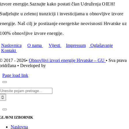
izvore energije.
Saznajte kako postati član Udruženja OIEH!
Sudjelujte u zelenoj tranziciji i investicijama u obnovljive izvore
energije. Naš cilj je postizanje energetske neovisnosti Hrvatske uz
100% obnovljive izvore energije.
Naslovnica
O nama
Vijesti
Impressum
Oglašavanje
Kontakt
© 2017 - 2026•
Obnovljivi izvori energije Hrvatske – GU
• Sva prava
pridržana • Developed by
ICE STUDIO d.o.o.
Page load link
Traži...
GLAVNI IZBORNIK
Naslovna