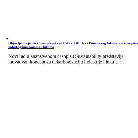
Objavljen zajednički znanstveni rad FSB-a, OIEH-a i Pomorskog fakulteta o energets
industrijskim zonama i lukama
Novi rad u znanstvenom časopisu Sustainability predstavlja
inovativan koncept za dekarbonizaciju industrije i luka U ...