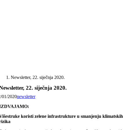
Skip
to
content
Newsletter, 22. siječnja 2020.
Newsletter, 22. siječnja 2020.
2/01/2020
newsletter
IZDVAJAMO:
Višestruke koristi zelene infrastrukture u smanjenju klimatskih
rizika