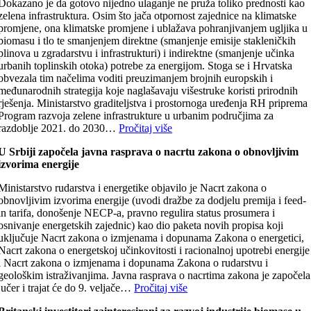
Dokazano je da gotovo nijedno ulaganje ne pruža toliko prednosti kao
zelena infrastruktura. Osim što jača otpornost zajednice na klimatske
promjene, ona klimatske promjene i ublažava pohranjivanjem ugljika u
biomasu i tlo te smanjenjem direktne (smanjenje emisije stakleničkih
plinova u zgradarstvu i infrastrukturi) i indirektne (smanjenje učinka
urbanih toplinskih otoka) potrebe za energijom. Stoga se i Hrvatska
obvezala tim načelima voditi preuzimanjem brojnih europskih i
međunarodnih strategija koje naglašavaju višestruke koristi prirodnih
rješenja. Ministarstvo graditeljstva i prostornoga uređenja RH priprema
Program razvoja zelene infrastrukture u urbanim područjima za
razdoblje 2021. do 2030…
Pročitaj više
U Srbiji započela javna rasprava o nacrtu zakona o obnovljivim
izvorima energije
Ministarstvo rudarstva i energetike objavilo je Nacrt zakona o
obnovljivim izvorima energije (uvodi dražbe za dodjelu premija i feed-
in tarifa, donošenje NECP-a, pravno regulira status prosumera i
osnivanje energetskih zajednic) kao dio paketa novih propisa koji
uključuje Nacrt zakona o izmjenama i dopunama Zakona o energetici,
Nacrt zakona o energetskoj učinkovitosti i racionalnoj upotrebi energije
i Nacrt zakona o izmjenama i dopunama Zakona o rudarstvu i
geološkim istraživanjima. Javna rasprava o nacrtima zakona je započela
jučer i trajat će do 9. veljače…
Pročitaj više