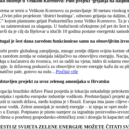
iko bušenje u Velikom Korenovu: Pilot projekt ‘grijanja na daljin
prema se teren u Velikom Korenovu za postavljanje 30 metara visokog tor
 „Ovim pilot projektom ‘district heatinga’, odnosno grijanja na daljin
C° kojom planiramo grijati Poduzetničku zonu Veliko Korenovo. Ta je z
 su zainteresirani za ulaganja. U budućnosti očekujemo još pet do šest t
vši da je cilj da Bjelovar u idućih 10 godina postane energetski samodo
tugal je šest dana zaredom funkcionirao samo na obnovljivim izvori
rbi protiv globalnog zatopljenja, mnoge zemlje diljem svijeta koriste o
a zaredom zemlja se oslanjala isključivo na obnovljivu energiju. Nacija
aja u kućanstvu do tvornica, svi su radili na vjetar, hidro ili solarnu 
gije. Iz državnog poduzeća za obnovljive izvore energije kažu da su pli
matično pale, gotovo na nulu…
Pročitaj više
dstavljen projekt za uvoz zelenog amonijaka u Hrvatsku
egacija brazilske države Piaui posjetila je lokaciju nekadašnje petroke
nijaka i opskrbu europske industrije vodikom. Predstavljajući projekt g
ziti iz raznih država, među kojima je i Brazil. Europa ima jasne ciljev
ose vodik. Zeleni amonijak je nositelj energije – iz njega se opet može 
o u Europi. Potpisano je pismo namjere za izgradnju proizvodno-izvozno
eštena u posebnoj gospodarsko-obrtničkoj zoni i dosegla bi kapacitet o
JESTI IZ SVIJETA ZELENE ENERGIJE MOŽETE ČITATI 