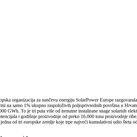
opska organizacija za sunčevu energiju SolarPower Europe razgovarala
rmi na samo 1% ukupno raspoloživih poljoprivrednih površina u Hrvatsko
000 GWh. To je tri puta više od trenutne instalirane snage solarnih elek
ncijala i godišnje proizvodnje od preko 16.000 tona proizvodnje ribe, 
edna od tri europske zemlje koje trpe najveći kumulativni udio šteta od