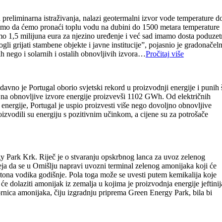
preliminarna istraživanja, nalazi geotermalni izvor vode temperature d
ujemo da ćemo pronaći toplu vodu na dubini do 1500 metara temperature
o 1,5 milijuna eura za njezino uređenje i već sad imamo dosta poduzet
li grijati stambene objekte i javne institucije”, pojasnio je gradonačel
h nego i solarnih i ostalih obnovljivih izvora…
Pročitaj više
davno je Portugal oborio svjetski rekord u proizvodnji energije i punih 
mo na obnovljive izvore energije proizvevši 1102 GWh. Od električnih
r energije, Portugal je uspio proizvesti više nego dovoljno obnovljive
oizvodili su energiju s pozitivnim učinkom, a cijene su za potrošače
rgy Park Krk. Riječ je o stvaranju opskrbnog lanca za uvoz zelenog
eja da se u Omišlju napravi uvozni terminal zelenog amonijaka koji će
a tona vodika godišnje. Pola toga može se uvesti putem kemikalija koje
e dolaziti amonijak iz zemalja u kojima je proizvodnja energije jeftinij
rnica amonijaka, čiju izgradnju priprema Green Energy Park, bila bi