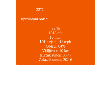
32
°C
isprekidani oblaci
32 %
1018 mb
10 mph
Udar vjetra:
11 mph
Oblaci:
64%
Vidljivost:
10 km
Izlazak sunca:
05:47
Zalazak sunca:
20:16