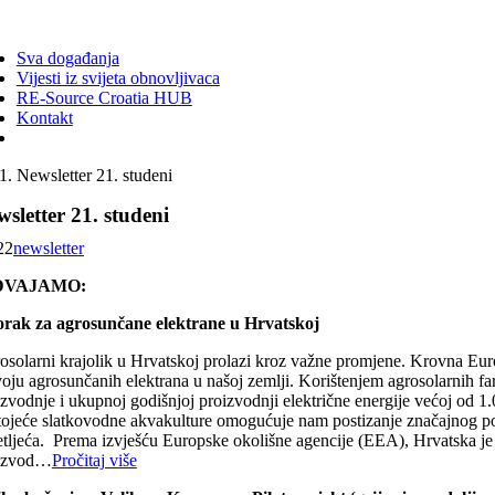
ggle
vigation
Sva događanja
Vijesti iz svijeta obnovljivaca
RE-Source Croatia HUB
Kontakt
Newsletter 21. studeni
sletter 21. studeni
22
newsletter
DVAJAMO:
orak za agrosunčane elektrane u Hrvatskoj
osolarni krajolik u Hrvatskoj prolazi kroz važne promjene. Krovna Eur
voju agrosunčanih elektrana u našoj zemlji. Korištenjem agrosolarnih fa
zvodnje i ukupnoj godišnjoj proizvodnji električne energije većoj od 1.
tojeće slatkovodne akvakulture omogućuje nam postizanje značajnog pote
etljeća. Prema izvješću Europske okolišne agencije (EEA), Hrvatska je j
izvod…
Pročitaj više