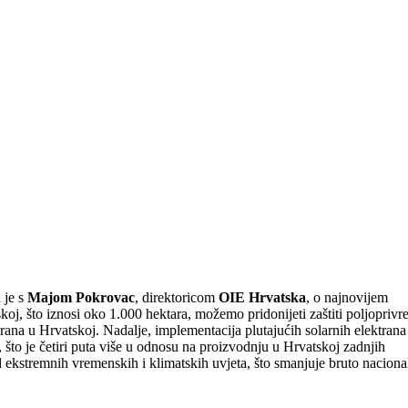
 je s
Majom Pokrovac
, direktoricom
OIE Hrvatska
, o najnovijem
j, što iznosi oko 1.000 hektara, možemo pridonijeti zaštiti poljoprivr
trana u Hrvatskoj. Nadalje, implementacija plutajućih solarnih elektrana
što je četiri puta više u odnosu na proizvodnju u Hrvatskoj zadnjih
 ekstremnih vremenskih i klimatskih uvjeta, što smanjuje bruto naciona