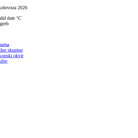
Skip
kolovoza 2026
to
lid date
°C
content
agreb
on
nama
dne skupine
konski okvir
dije