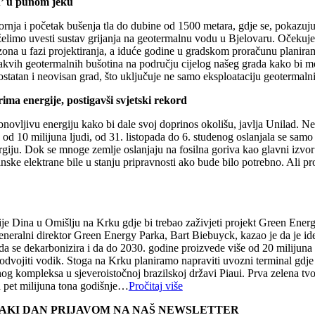
u’ u punom jeku
nja i početak bušenja tla do dubine od 1500 metara, gdje se, pokazuju 
u, želimo uvesti sustav grijanja na geotermalnu vodu u Bjelovaru. Oček
ona u fazi projektiranja, a iduće godine u gradskom proračunu planiram
akvih geotermalnih bušotina na području cijelog našeg grada kako bi mog
statan i neovisan grad, što uključuje ne samo eksploataciju geotermalni
ma energije, postigavši svjetski rekord
bnovljivu energiju kako bi dale svoj doprinos okolišu, javlja Unilad. Ne
, od 10 milijuna ljudi, od 31. listopada do 6. studenog oslanjala se sa
energiju. Dok se mnoge zemlje oslanjaju na fosilna goriva kao glavni izvo
nske elektrane bile u stanju pripravnosti ako bude bilo potrebno. Ali pr
mije Dina u Omišlju na Krku gdje bi trebao zaživjeti projekt Green Ene
eneralni direktor Green Energy Parka, Bart Biebuyck, kazao je da je id
e da se dekarbonizira i da do 2030. godine proizvede više od 20 milijun
odvojiti vodik. Stoga na Krku planiramo napraviti uvozni terminal gdje ć
g kompleksa u sjeveroistočnoj brazilskoj državi Piaui. Prva zelena tvo
d pet milijuna tona godišnje…
Pročitaj više
SVAKI DAN PRIJAVOM NA NAŠ NEWSLETTER