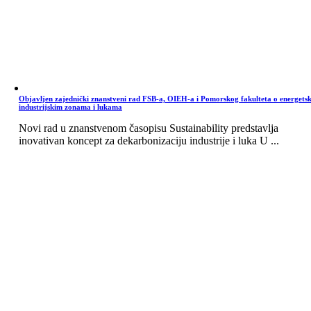
Objavljen zajednički znanstveni rad FSB-a, OIEH-a i Pomorskog fakulteta o energets
industrijskim zonama i lukama
Novi rad u znanstvenom časopisu Sustainability predstavlja
inovativan koncept za dekarbonizaciju industrije i luka U ...