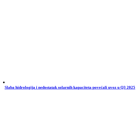
Slaba hidrologija i nedostatak solarnih kapaciteta povećali uvoz u Q3 2025