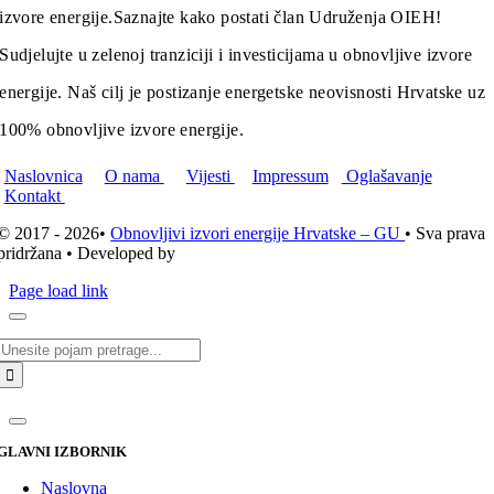
izvore energije.
Saznajte kako postati član Udruženja OIEH!
Sudjelujte u zelenoj tranziciji i investicijama u obnovljive izvore
energije. Naš cilj je postizanje energetske neovisnosti Hrvatske uz
100% obnovljive izvore energije.
Naslovnica
O nama
Vijesti
Impressum
Oglašavanje
Kontakt
© 2017 - 2026•
Obnovljivi izvori energije Hrvatske – GU
• Sva prava
pridržana • Developed by
ICE STUDIO d.o.o.
Page load link
Traži...
GLAVNI IZBORNIK
Naslovna