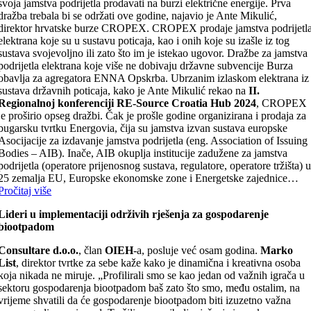
svoja jamstva podrijetla prodavati na burzi električne energije. Prva
dražba trebala bi se održati ove godine, najavio je Ante Mikulić,
direktor hrvatske burze CROPEX. CROPEX prodaje jamstva podrijetl
elektrana koje su u sustavu poticaja, kao i onih koje su izašle iz tog
sustava svojevoljno ili zato što im je istekao ugovor. Dražbe za jamstva
podrijetla elektrana koje više ne dobivaju državne subvencije Burza
obavlja za agregatora ENNA Opskrba. Ubrzanim izlaskom elektrana iz
sustava državnih poticaja, kako je Ante Mikulić rekao na
II.
Regionalnoj konferenciji RE-Source Croatia Hub 2024
, CROPEX
je proširio opseg dražbi. Čak je prošle godine organizirana i prodaja za
bugarsku tvrtku Energovia, čija su jamstva izvan sustava europske
Asocijacije za izdavanje jamstva podrijetla (eng. Association of Issuing
Bodies – AIB). Inače, AIB okuplja institucije zadužene za jamstva
podrijetla (operatore prijenosnog sustava, regulatore, operatore tržišta) 
25 zemalja EU, Europske ekonomske zone i Energetske zajednice…
Pročitaj više
Lideri u implementaciji održivih rješenja za gospodarenje
biootpadom
Consultare d.o.o.
, član
OIEH
-a, posluje već osam godina.
Marko
List
, direktor tvrtke za sebe kaže kako je dinamična i kreativna osoba
koja nikada ne miruje. „Profilirali smo se kao jedan od važnih igrača u
sektoru gospodarenja biootpadom baš zato što smo, među ostalim, na
vrijeme shvatili da će gospodarenje biootpadom biti izuzetno važna