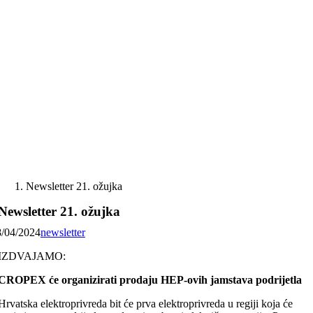
Skip
to
content
Newsletter 21. ožujka
Newsletter 21. ožujka
8/04/2024
newsletter
IZDVAJAMO:
CROPEX će organizirati prodaju HEP-ovih jamstava podrijetla
Hrvatska elektroprivreda bit će prva elektroprivreda u regiji koja će