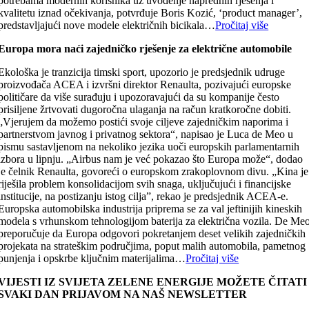
potrebama modernih korisnika uz uvođenje naprednih rješenja i
kvalitetu iznad očekivanja, potvrđuje Boris Kozić, ‘product manager’,
predstavljajući nove modele električnih bicikala…
Pročitaj više
Europa mora naći zajedničko rješenje za električne automobile
Ekološka je tranzicija timski sport, upozorio je predsjednik udruge
proizvođača ACEA i izvršni direktor Renaulta, pozivajući europske
političare da više surađuju i upozoravajući da su kompanije često
prisiljene žrtvovati dugoročna ulaganja na račun kratkoročne dobiti.
„Vjerujem da možemo postići svoje ciljeve zajedničkim naporima i
partnerstvom javnog i privatnog sektora“, napisao je Luca de Meo u
pismu sastavljenom na nekoliko jezika uoči europskih parlamentarnih
izbora u lipnju. „Airbus nam je već pokazao što Europa može“, dodao
je čelnik Renaulta, govoreći o europskom zrakoplovnom divu. „Kina je
riješila problem konsolidacijom svih snaga, uključujući i financijske
institucije, na postizanju istog cilja”, rekao je predsjednik ACEA-e.
Europska automobilska industrija priprema se za val jeftinijih kineskih
modela s vrhunskom tehnologijom baterija za električna vozila. De Me
preporučuje da Europa odgovori pokretanjem deset velikih zajedničkih
projekata na strateškim područjima, poput malih automobila, pametnog
punjenja i opskrbe ključnim materijalima…
Pročitaj više
VIJESTI IZ SVIJETA ZELENE ENERGIJE MOŽETE ČITATI
SVAKI DAN PRIJAVOM NA NAŠ NEWSLETTER