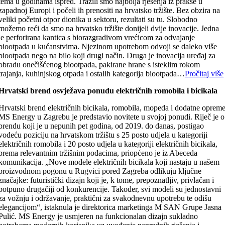
tema u godinama ispred. Tražili smo najbolja rješenja iz prakse u
zapadnoj Europi i počeli ih prenositi na hrvatsko tržište. Bez obzira na
veliki početni otpor dionika u sektoru, rezultati su tu. Slobodno
možemo reći da smo na hrvatsko tržište donijeli dvije inovacije. Jedna
je perforirana kantica s biorazgradivom vrećicom za odvajanje
biootpada u kućanstvima. Njezinom upotrebom odvoji se daleko više
biootpada nego na bilo koji drugi način. Druga je inovacija uređaj za
obradu onečišćenog biootpada, pakirane hrane s isteklim rokom
trajanja, kuhinjskog otpada i ostalih kategorija biootpada…
Pročitaj više
Hrvatski brend osvježava ponudu električnih romobila i bicikala
Hrvatski brend električnih bicikala, romobila, mopeda i dodatne oprem
MS Energy u Zagrebu je predstavio novitete u svojoj ponudi. Riječ je o
brendu koji je u nepunih pet godina, od 2019. do danas, postigao
vodeću poziciju na hrvatskom tržištu s 25 posto udjela u kategoriji
električnih romobila i 20 posto udjela u kategoriji električnih bicikala,
prema relevantnim tržišnim podacima, priopćeno je iz Abeceda
komunikacija. „Nove modele električnih bicikala koji nastaju u našem
proizvodnom pogonu u Rugvici pored Zagreba odlikuju ključne
značajke: futuristički dizajn koji je, k tome, prepoznatljiv, privlačan i
potpuno drugačiji od konkurencije. Također, svi modeli su jednostavni
za vožnju i održavanje, praktični za svakodnevnu upotrebu te odišu
elegancijom“, istaknula je direktorica marketinga M SAN Grupe Jasna
Pulić. MS Energy je usmjeren na funkcionalan dizajn sukladno